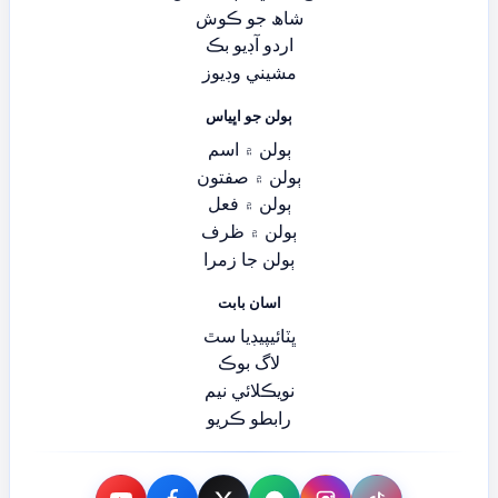
شاھ جو ڪوش
اردو آڊيو بڪ
مشيني وڊيوز
ٻولن جو اڀياس
ٻولن ۾ اسم
ٻولن ۾ صفتون
ٻولن ۾ فعل
ٻولن ۾ ظرف
ٻولن جا زمرا
اسان بابت
ڀٽائيپيڊيا سٿ
لاگ بوڪ
نويڪلائي نيم
رابطو ڪريو