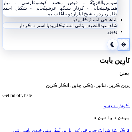
سومرو
اَلْعَرَبِيَّةُ - فيض محمد کوسو
فارسی - نياز
ھمايوني
پنْجابی - کرتار سنگھ عرش
پنْجابی - شکیل احمد
طاہری
اردو - شيخ اياز
اردو - آغا سليم
شاھ جي انسائيڪلوپيڊيا
شاھ عبداللطيف ڀٽائي انسائيڪلوپيڊيا
اسم ۽ ڪردار
وڊيوز
ٽارِين بابت
معنيٰ
پرين ڪرين، نٽائين، ڌِڪي ڇڏين، انڪار ڪرين
Get rid off, hate
ڪوش ۾ ڏِسو
بيتن ۽ وائين ۾
مَ ڪَرِ سَڌَ شَرابَ جِي، جَي تُون ٽارِين ٽُوھُ، پِيتي جَنھِن پاسي ٿِئي،