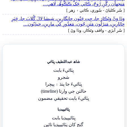
مَنجهان رڳُنِ رُوحُ، ڪاٽي چَکُ ڪَڪُوھُ، لاھي…
[ سُر ڪلياڻ - سُوري، ڪاتي ۽ زھر ]
وَڏا وَڻَ وَڻِڪارَ جا، جِتِ چَتُون چانگارِينِ، شِيشا لالَ گُلابَ جا، ڇَپَرِ
ڇاٽارِينِ، مَنزَلُون مَيَنِ جُون، مَعذُورِ کي مارِينِ، جيڏِيُون…
[ سُر آبڙي - واقف وڻڪار، وڏا وڻ ]
شاھ عبداللطيف ڀٽائي
ڀٽائيءَ بابت
شجرو
ڀٽائيءَ جا پنڌ ۽ پيچرا
حالتن جي وارتا (timeline)
ڀٽائيءَ بابت تحقيقي مضمون
ڀٽائيپيڊيا
ڀٽائيپيڊيا بابت
گنج کان ڀٽائيپيڊيا تائين