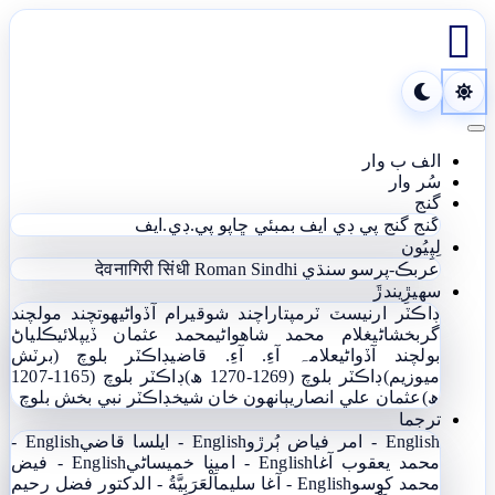

Toggle navigation
الف ب وار
سُر وار
گنج
گنج
گنج پي ڊي ايف
بمبئي ڇاپو پي.ڊي.ايف
لِپِيُون
عربڪ-پرسو سنڌي
Roman Sindhi
देवनागिरी सिंधी
سھيڙِيندڙَ
ڊاڪٽر ارنيسٽ ٽرمپ
تاراچند شوقيرام آڏواڻي
ھوتچند مولچند
گربخشاڻي
غلام محمد شاھواڻي
محمد عثمان ڏيپلائي
ڪلياڻ
بولچند آڏواڻي
علامہ آءِ. آءِ. قاضي
ڊاڪٽر بلوچ (برٽش
ميوزيم)
ڊاڪٽر بلوچ (1269-1270 ھ)
ڊاڪٽر بلوچ (1165-1207
ھ)
عثمان علي انصاري
ٻانهون خان شيخ
ڊاڪٽر نبي بخش بلوچ
ترجما
English - امر فياض ٻُرڙو
English - ايلسا قاضي
English -
محمد يعقوب آغا
English - امينا خميساڻي
English - فيض
محمد کوسو
English - آغا سليم
اَلْعَرَبِيَّةُ - الدکتور فضل رحیم