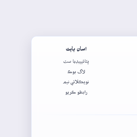
اسان بابت
ڀٽائيپيڊيا سٿ
لاگ بوڪ
نويڪلائي نيم
رابطو ڪريو