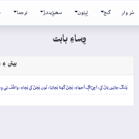
سُر وار
گنج
لِپِيُون
سھيڙِيندڙَ
ترجما
ش
وِساءِ بابت
بيتن ۽ و
پَتَنگُ چائِين پاڻَ کي، اَچِي آڳِ اُجهاءِ، پَچَڻَ گَهڻا پَچائِيا، تُون پَچَڻَ کي پَچاءِ، واقُفُ ٿِي 