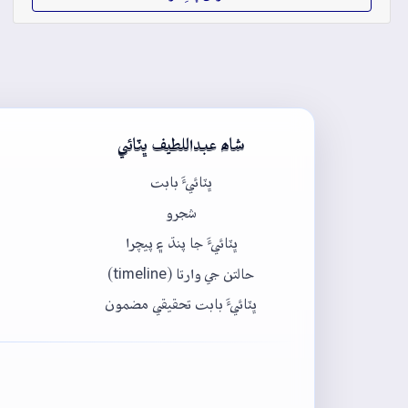
شاھ عبداللطيف ڀٽائي
ڀٽائيءَ بابت
شجرو
ڀٽائيءَ جا پنڌ ۽ پيچرا
حالتن جي وارتا (timeline)
ڀٽائيءَ بابت تحقيقي مضمون