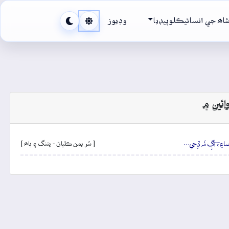
اھ جي انسائيڪلوپيڊيا
وڊيوز
ائين ۾
وِساءِ، آڳِ نَہ ڏِجي…
[ سُر يمن ڪلياڻ - پتنگ ۽ باھ ]