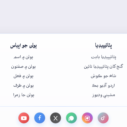
ڀٽائيپيڊيا
ٻولن جو اڀياس
ڀٽائيپيڊيا بابت
ٻولن ۾ اسم
گنج کان ڀٽائيپيڊيا تائين
ٻولن ۾ صفتون
شاھ جو ڪوش
ٻولن ۾ فعل
اردو آڊيو بڪ
ٻولن ۾ ظرف
مشيني وڊيوز
ٻولن جا زمرا