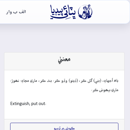

الف ب وار
معنيٰ
باھ اُجهاءِ، (بتي) گل ڪر، (ڏيئو) وڏو ڪر. بند ڪر، ماري مڃاءِ. نھوڙ.
ماري بيھوش ڪر.
Extinguish, put out.
ڪوش ۾ ڏِسو