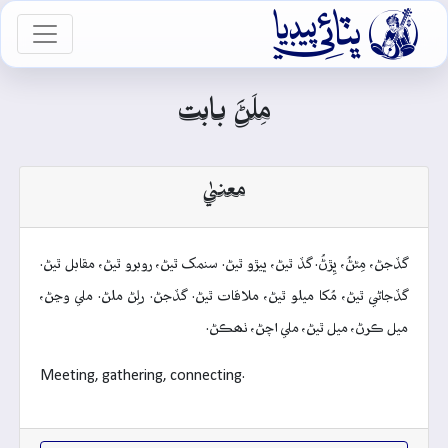

vigation
مِلَڻَ بابت
معنيٰ
گڏجڻ، مِڻڻُ، ڀِڙڻُ. گڏ ٿيڻ، ڀيڙو ٿيڻ. سنمک ٿيڻ، روبرو ٿيڻ، مقابل ٿيڻ.
گڏجاڻي ٿيڻ، مُکا ميلو ٿيڻ، ملاقات ٿيڻ. گڏجڻ. رلِڻ ملڻ. ملي وڃڻ،
ميل ڪرڻ، ميل ٿيڻ، ملي اچڻ، ٺھڪڻ.
Meeting, gathering, connecting.