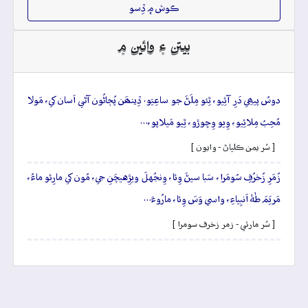
ڪوش ۾ ڏِسو
بيتن ۽ وائين ۾
دوسُ پيھِي دَرِ آئِيو، ٿِئو مِلَڻَ جو ساعِيَو. ڏِينھَن پُڄاڻُون آڻي اَسان کي، مَولا
مُحِبُ مِلائِيو، وِيو وِڇوڙو، ٿِيو مَيلاپو،…
[ سُر يمن ڪلياڻ - وايون ]
زُمَرِ زُخرُفِ سُومَرا، سَبا سيڻَ وِئا، وِنجُهلَ ويڙِهيچَنِ جي، مُون کي مارِئو ماءُ،
مَريَمَ طٰهٰ اَنبِياءِ، واسي وَسَ وِئا، مارُوءَ…
[ سُر مارئي - زمر زخرف سومرا ]