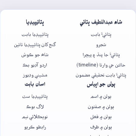
شاھ عبداللطيف ڀٽائي
ڀٽائيپيڊيا
ڀٽائيءَ بابت
ڀٽائيپيڊيا بابت
شجرو
گنج کان ڀٽائيپيڊيا تائين
ڀٽائيءَ جا پنڌ ۽ پيچرا
شاھ جو ڪوش
حالتن جي وارتا (timeline)
اردو آڊيو بڪ
ڀٽائيءَ بابت تحقيقي مضمون
مشيني وڊيوز
ٻولن جو اڀياس
اسان بابت
ٻولن ۾ اسم
ڀٽائيپيڊيا سٿ
ٻولن ۾ صفتون
لاگ بوڪ
ٻولن ۾ فعل
نويڪلائي نيم
ٻولن ۾ ظرف
رابطو ڪريو