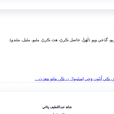
ڙيو، گڏجي ويو. (لَھَڻُ، حاصل ڪرڻ، ھٿ ڪرڻ. مڻيو، مڻيل، مڻندو).
َ، ڪي اُٺِيُون وَڃِي اِستَنبولَ ۾، ڪَن مَڻِئو مَغرَبَ…
شاھ عبداللطيف ڀٽائي