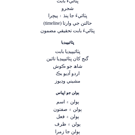
ڀٽائيءَ بابت
شجرو
ڀٽائيءَ جا پنڌ ۽ پيچرا
حالتن جي وارتا (timeline)
ڀٽائيءَ بابت تحقيقي مضمون
ڀٽائيپيڊيا
ڀٽائيپيڊيا بابت
گنج کان ڀٽائيپيڊيا تائين
شاھ جو ڪوش
اردو آڊيو بڪ
مشيني وڊيوز
ٻولن جو اڀياس
ٻولن ۾ اسم
ٻولن ۾ صفتون
ٻولن ۾ فعل
ٻولن ۾ ظرف
ٻولن جا زمرا