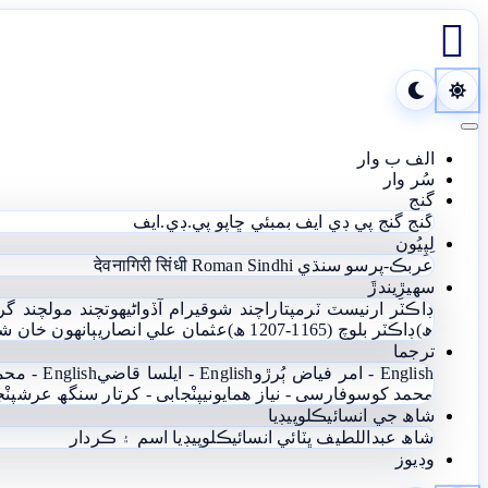

Toggle navigation
الف ب وار
سُر وار
گنج
گنج
گنج پي ڊي ايف
بمبئي ڇاپو پي.ڊي.ايف
لِپِيُون
عربڪ-پرسو سنڌي
Roman Sindhi
देवनागिरी सिंधी
سھيڙِيندڙَ
ڊاڪٽر ارنيسٽ ٽرمپ
تاراچند شوقيرام آڏواڻي
ھوتچند مولچند گر
ھ)
ڊاڪٽر بلوچ (1165-1207 ھ)
عثمان علي انصاري
ٻانهون خان ش
ترجما
English - امر فياض ٻُرڙو
English - ايلسا قاضي
English - محمد يعقوب آغا
محمد کوسو
فارسی - نياز ھمايوني
پنْجابی - کرتار سنگھ عرش
پنْ
شاھ جي انسائيڪلوپيڊيا
شاھ عبداللطيف ڀٽائي انسائيڪلوپيڊيا
اسم ۽ ڪردار
وڊيوز