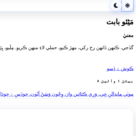
مَڻِئو بابت
معنيٰ
گڏجي. ڪنھن ڏانھن رخ رکي، مھڙ ڪيو، حملي لاءِ منھن ڪريو. مِلَيو، ڀِ
ڪوش ۾ ڏِسو
بيتن ۽ وائين ۾
موٽِي مانڊاڻَنِ جِي، وَرِي ڪِئائِين وارَ، وِڄُون وَسَڻَ آيُون، چوڏِسِ ۽ چوڌار