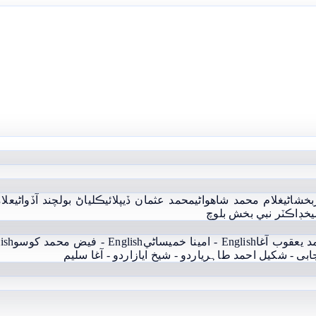
بخشاڻي
غلام محمد شاھواڻي
محمد عثمان ڏيپلائي
ڪلياڻ بولچند آڏواڻي
علام
يخ
ڊاڪٽر نبي بخش بلوچ
English - امينا خميساڻي
English - فيض محمد کوسو
English
جابی - شکیل احمد طاہری
اردو - شيخ اياز
اردو - آغا سليم