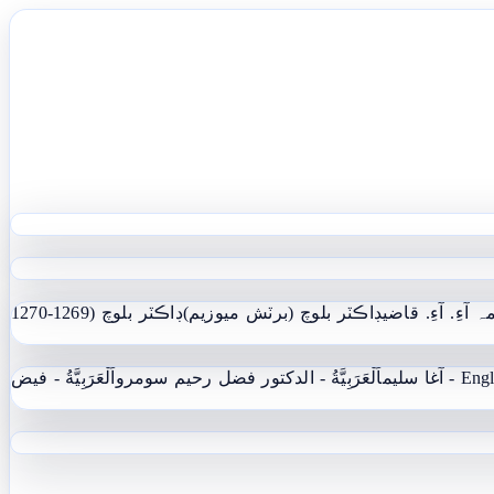
ہ آءِ. آءِ. قاضي
ڊاڪٽر بلوچ (برٽش ميوزيم)
ڊاڪٽر بلوچ (1269-1270
 - آغا سليم
اَلْعَرَبِيَّةُ - الدکتور فضل رحیم سومرو
اَلْعَرَبِيَّةُ - فيض