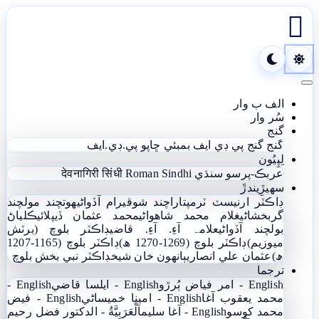

Toggle navigation
الف ب وار
سُر وار
گنج
گنج
گنج پي ڊي ايف
بمبئي ڇاپو پي.ڊي.ايف
لِپِيُون
عربڪ-پرسو سنڌي
Roman Sindhi
देवनागिरी सिंधी
سھيڙِيندڙَ
ڊاڪٽر ارنيسٽ ٽرمپ
تاراچند شوقيرام آڏواڻي
ھوتچند مولچند
گربخشاڻي
غلام محمد شاھواڻي
محمد عثمان ڏيپلائي
ڪلياڻ
بولچند آڏواڻي
علامہ آءِ. آءِ. قاضي
ڊاڪٽر بلوچ (برٽش
ميوزيم)
ڊاڪٽر بلوچ (1269-1270 ھ)
ڊاڪٽر بلوچ (1165-1207
ھ)
عثمان علي انصاري
ٻانهون خان شيخ
ڊاڪٽر نبي بخش بلوچ
ترجما
English - امر فياض ٻُرڙو
English - ايلسا قاضي
English -
محمد يعقوب آغا
English - امينا خميساڻي
English - فيض
محمد کوسو
English - آغا سليم
اَلْعَرَبِيَّةُ - الدکتور فضل رحیم