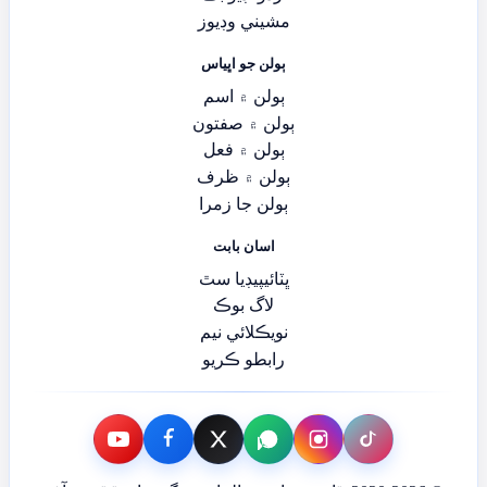
مشيني وڊيوز
ٻولن جو اڀياس
ٻولن ۾ اسم
ٻولن ۾ صفتون
ٻولن ۾ فعل
ٻولن ۾ ظرف
ٻولن جا زمرا
اسان بابت
ڀٽائيپيڊيا سٿ
لاگ بوڪ
نويڪلائي نيم
رابطو ڪريو