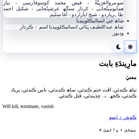
سومرو
اَلْعَرَبِيَّةُ - فيض محمد کوسو
فارسی - نياز
ھمايوني
پنْجابی - کرتار سنگھ عرش
پنْجابی - شکیل احمد
طاہری
اردو - شيخ اياز
اردو - آغا سليم
شاھ جي انسائيڪلوپيڊيا
شاھ عبداللطيف ڀٽائي انسائيڪلوپيڊيا
اسم ۽ ڪردار
وڊيوز
مارِيندَءِ بابت
معنيٰ
تباھ ڪندئي، اڦٽ ختم ڪندئي، ساھ ڪڍندئي، ناس ڪندئي، برباد
ڪندئي، ڪجهہ نہ ڇڏيندئي، قتل ڪندئي
Will kill, terminate, vanish
ڪوش ۾ ڏِسو
بيتن ۽ وائين ۾