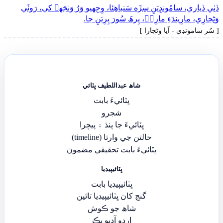
ڏِٺِي ڏِياري، سامُونڊِيَنِ سِڙَه سَنباھِئا، وِجِهيو وَرُ وَنجَهہ کي، رَوئَي
وَڻِجارِي، مارِيندَءِ مارِيۡ، پِرھَ سُورَ پِرِيَنِ جا.
[ سُر سامونڊي - آيا وڻجارا ]
شاھ عبداللطيف ڀٽائي
ڀٽائيءَ بابت
شجرو
ڀٽائيءَ جا پنڌ ۽ پيچرا
حالتن جي وارتا (timeline)
ڀٽائيءَ بابت تحقيقي مضمون
ڀٽائيپيڊيا
ڀٽائيپيڊيا بابت
گنج کان ڀٽائيپيڊيا تائين
شاھ جو ڪوش
اردو آڊيو بڪ