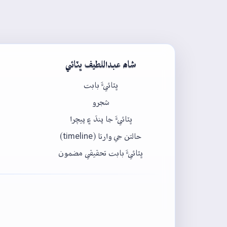
شاھ عبداللطيف ڀٽائي
ڀٽائيءَ بابت
شجرو
ڀٽائيءَ جا پنڌ ۽ پيچرا
حالتن جي وارتا (timeline)
ڀٽائيءَ بابت تحقيقي مضمون