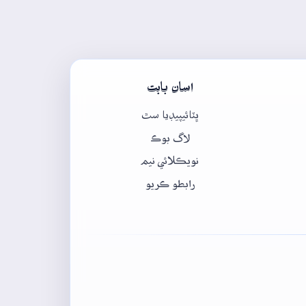
اسان بابت
ڀٽائيپيڊيا سٿ
لاگ بوڪ
نويڪلائي نيم
رابطو ڪريو