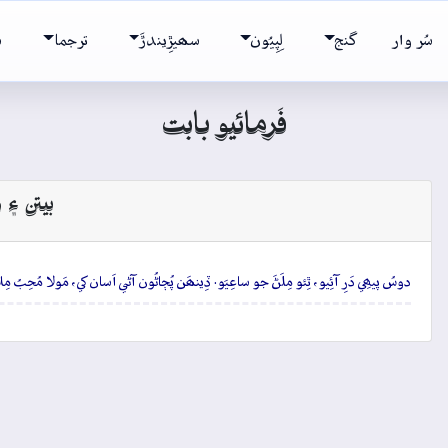
سُر وار
گنج
لِپِيُون
سھيڙِيندڙَ
ترجما
ش
فَرمائيو بابت
بيتن ۽ و
دوسُ پيھِي دَرِ آئِيو، ٿِئو مِلَڻَ جو ساعِيَو. ڏِينھَن پُڄاڻُون آڻي اَسان کي، مَولا مُحِبُ م