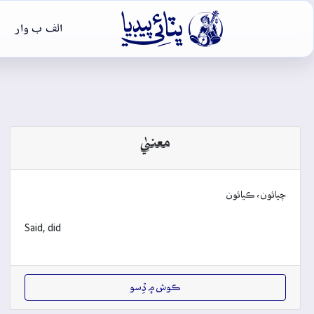

الف ب وار
معنيٰ
چيائون، ڪيائون
Said, did
ڪوش ۾ ڏِسو