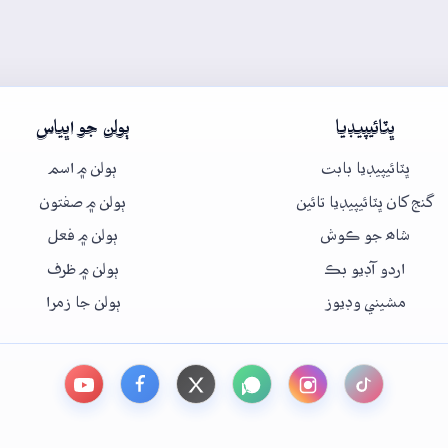
ڀٽائيپيڊيا
ٻولن جو اڀياس
ڀٽائيپيڊيا بابت
ٻولن ۾ اسم
گنج کان ڀٽائيپيڊيا تائين
ٻولن ۾ صفتون
شاھ جو ڪوش
ٻولن ۾ فعل
اردو آڊيو بڪ
ٻولن ۾ ظرف
مشيني وڊيوز
ٻولن جا زمرا