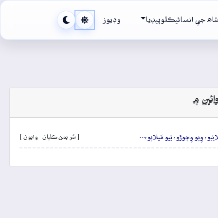
اھ جي انسائيڪلوپيڊيا
وڊيوز
ائين ۾
ِلائِيو، وِيو وِڇوڙو، ٿِيو مَيلاپو،…
[ سُر يمن ڪلياڻ - وايون ]