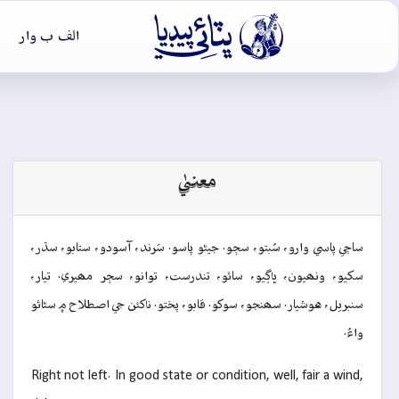

الف ب وار
معنيٰ
ساڄي پاسي وارو، سُبتو، سڄو. جيڻو پاسو. سَرند، آسودو، ستابو، سڌر،
سکيو، ونھيون، ڀاڳيو، سائو، تندرست، توانو، سڄر مھيري. تيار،
سنبريل، هوشيار. سھنجو، سوکو. قابو، پختو. ناکئن جي اصطلاح ۾ سڻائو
واءُ.
Right not left. In good state or condition, well, fair a wind,