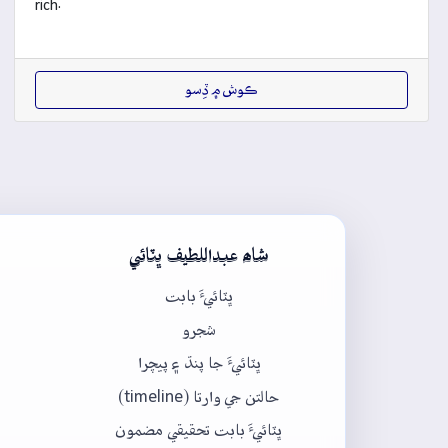
rich.
ڪوش ۾ ڏِسو
شاھ عبداللطيف ڀٽائي
ڀٽائيءَ بابت
شجرو
ڀٽائيءَ جا پنڌ ۽ پيچرا
حالتن جي وارتا (timeline)
ڀٽائيءَ بابت تحقيقي مضمون