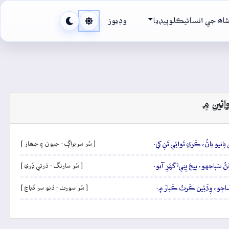
اھ جي انسائيڪلوپيڊيا
وڊيوز
ائين ۾
نيو پاڻُ، ڪَري تَوائِي تَنِ کي.
[ سُر سريراڳ - جيون ۽ جھاز ]
 سَٻاجهو، ڀيڄَ ڀِنِيءَ گهَرِ آيو.
[ سُر سارنگ - ڌرتي ڍُري ]
اڄو، وِڌَئِين ڪَرٽُ ڪَپارَ ۾.
[ سُر سورٺ - ڏنو سر ڏياچ ]