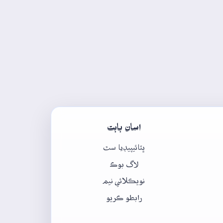
اسان بابت
ڀٽائيپيڊيا سٿ
لاگ بوڪ
نويڪلائي نيم
رابطو ڪريو