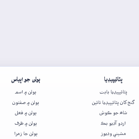
ڀٽائيپيڊيا
ٻولن جو اڀياس
ڀٽائيپيڊيا بابت
ٻولن ۾ اسم
گنج کان ڀٽائيپيڊيا تائين
ٻولن ۾ صفتون
شاھ جو ڪوش
ٻولن ۾ فعل
اردو آڊيو بڪ
ٻولن ۾ ظرف
مشيني وڊيوز
ٻولن جا زمرا