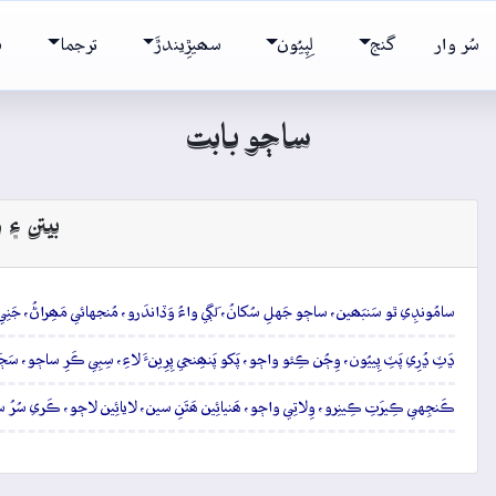
سُر وار
گنج
لِپِيُون
سھيڙِيندڙَ
ترجما
ش
ساڄو بابت
بيتن ۽ و
سامُونڊِي ٿو سَنبَھين، ساڄو جَهلِ سُکانُ، لَڳي واءُ وَڏاندَرو، مُنجهائي مَھِراڻُ، جَنِي ڀا
ڍَٽِ ڍُرِي پَٽِ پِييُون، وِڄُن ڪِئو واڄو، پَکو پَنھِنجي پِرِينءَ لاءِ، سِبِي ڪَرِ ساڄو، سَڄَڻُ
ڪَنجِهي ڪِيرَتِ ڪِينِرو، وِلاتِي واڄو، ھَنيائِين ھَٿَنِ سين، لايائِين لاڄو، ڪَري سُرُ س