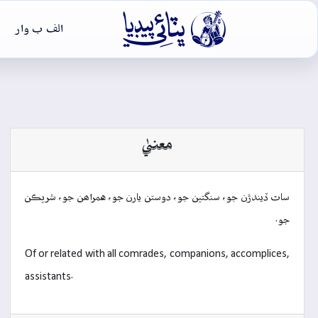

الف ب وار
معنيٰ
ساٿ ڏيندڙن جو، سنگتين جو، دوستن يارن جو، همراھن جو، شريڪن
جو.
Of or related with all comrades, companions, accomplices,
assistants.