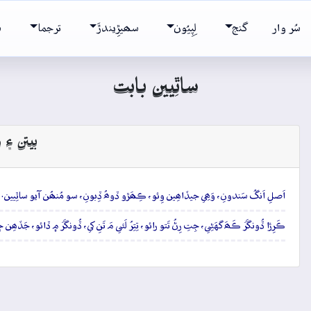
سُر وار
گنج
لِپِيُون
سھيڙِيندڙَ
ترجما
ش
ساٿِيين بابت
بيتن ۽ و
اَصلِ اَنگُ سَندونِ، وَھِي جيڏاھِين وِئو، ڪِھَڙو ڏوھُ ڏِبونِ، سو مُنھُن آيو ساٿِيين.
ڪَرِڙا ڏُونگَرَ ڪَھَ گهَڻِي، جِتِ رِڻُ تَتو رائو، تِتِرُ لَئي مَ تَنِ کي، ڏُونگَرَ ۾ ڏائو، جَڏھ