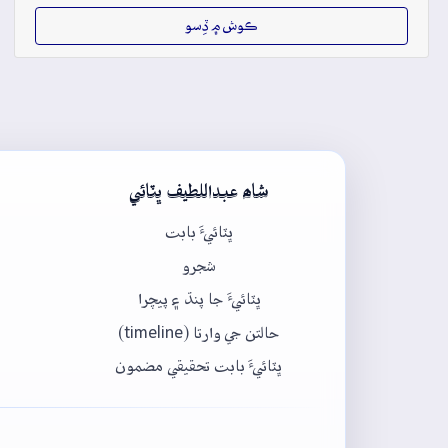
ڪوش ۾ ڏِسو
شاھ عبداللطيف ڀٽائي
ڀٽائيءَ بابت
شجرو
ڀٽائيءَ جا پنڌ ۽ پيچرا
حالتن جي وارتا (timeline)
ڀٽائيءَ بابت تحقيقي مضمون