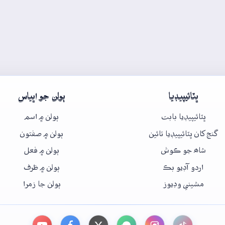
ڀٽائيپيڊيا
ٻولن جو اڀياس
ڀٽائيپيڊيا بابت
ٻولن ۾ اسم
گنج کان ڀٽائيپيڊيا تائين
ٻولن ۾ صفتون
شاھ جو ڪوش
ٻولن ۾ فعل
اردو آڊيو بڪ
ٻولن ۾ ظرف
مشيني وڊيوز
ٻولن جا زمرا