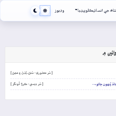
اھ جي انسائيڪلوپيڊيا
وڊيوز
ائين ۾
[ سُر معذوري - سُڻڻ، ٻُڌڻ ۽ مڃڻ ]
ِن ڄامُ پُنهون ڄائو،…
[ سُر ديسي - ڪرڙا ڏُونگر ]