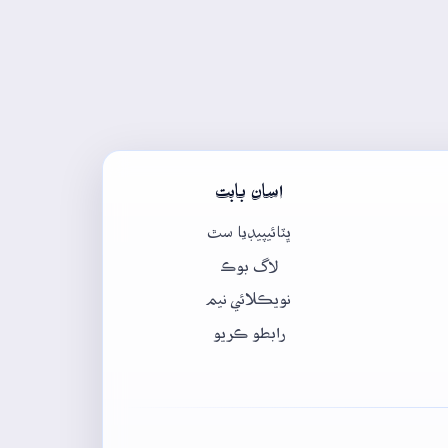
اسان بابت
ڀٽائيپيڊيا سٿ
لاگ بوڪ
نويڪلائي نيم
رابطو ڪريو