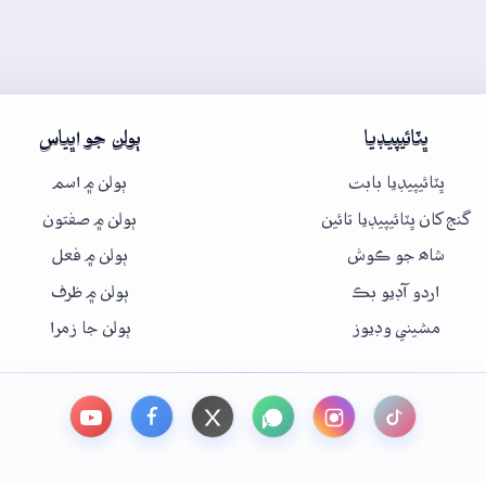
ڀٽائيپيڊيا
ٻولن جو اڀياس
ڀٽائيپيڊيا بابت
ٻولن ۾ اسم
گنج کان ڀٽائيپيڊيا تائين
ٻولن ۾ صفتون
شاھ جو ڪوش
ٻولن ۾ فعل
اردو آڊيو بڪ
ٻولن ۾ ظرف
مشيني وڊيوز
ٻولن جا زمرا