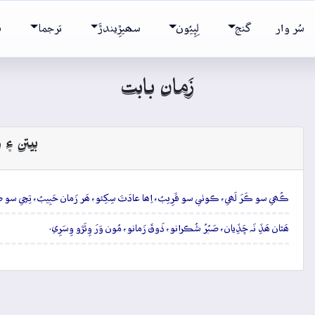
سُر وار
گنج
لِپِيُون
سھيڙِيندڙَ
ترجما
ش
زَمان بابت
بيتن ۽ و
ڪُھي سو ڪَرَ لَھي، ڪوٺي سو قَرِيبُ، اِھا عادَتَ سِکِئو، ھَر زَمان حَبِيبُ، تِڇي سو طَب
ھَٿان ھَڏِ نَہ ڇَڏِيان، صَبُرُ شُڪرانو، ذَوقَ زَمانو، مُون وَرَ وِئَڙو وِسَرِي.