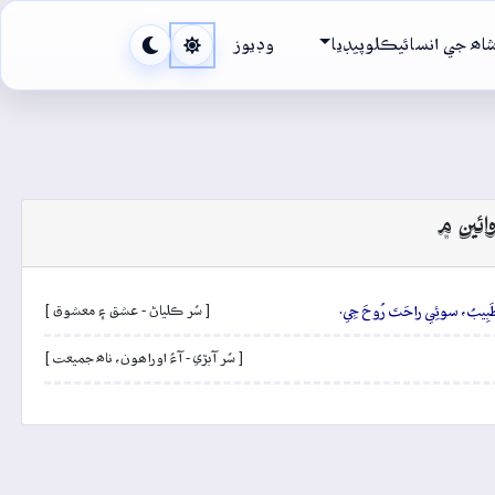
اھ جي انسائيڪلوپيڊيا
وڊيوز
ائين ۾
ِيبُ، سوئِي راحَتَ رُوحَ جِي.
[ سُر ڪلياڻ - عشق ۽ معشوق ]
[ سُر آبڙي - آءُ اوراھون، ناھ جميعت ]