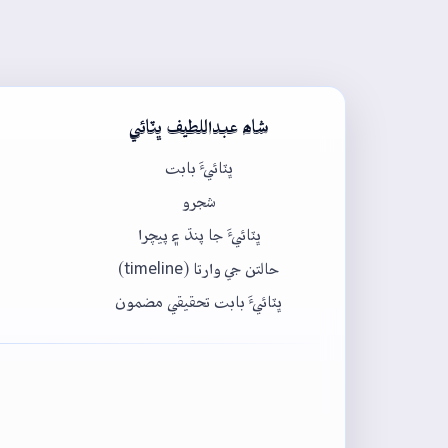
شاھ عبداللطيف ڀٽائي
ڀٽائيءَ بابت
شجرو
ڀٽائيءَ جا پنڌ ۽ پيچرا
حالتن جي وارتا (timeline)
ڀٽائيءَ بابت تحقيقي مضمون