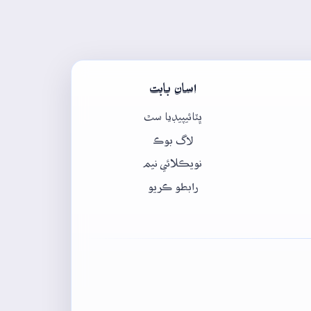
اسان بابت
ڀٽائيپيڊيا سٿ
لاگ بوڪ
نويڪلائي نيم
رابطو ڪريو