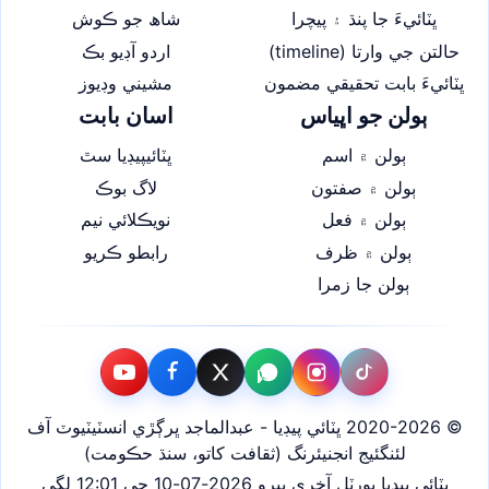
ڀٽائيءَ جا پنڌ ۽ پيچرا
شاھ جو ڪوش
حالتن جي وارتا (timeline)
اردو آڊيو بڪ
ڀٽائيءَ بابت تحقيقي مضمون
مشيني وڊيوز
ٻولن جو اڀياس
اسان بابت
ٻولن ۾ اسم
ڀٽائيپيڊيا سٿ
ٻولن ۾ صفتون
لاگ بوڪ
ٻولن ۾ فعل
نويڪلائي نيم
ٻولن ۾ ظرف
رابطو ڪريو
ٻولن جا زمرا
© 2020-2026 ڀٽائي پيڊيا - عبدالماجد ڀرڳڙي انسٽيٽيوٽ آف
لئنگئيج انجنيئرنگ (ثقافت کاتو، سنڌ حڪومت)
ڀٽائي پيڊيا پورٽل آخري ڀيرو 2026-07-10 جي 12:01 لڳي