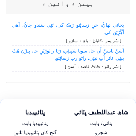
بيتن ۽ وائين ۾
پَچائي پَھاڻُ، جَنِ رَساڻِئو رُڪَ کي، تَنِي سَندو ڄاڻُ، آھي
آڳَڙِيَنِ کي.
[ سُر يمن ڪلياڻ - باھ ۽ ساڙو ]
آسَڻَ باسَڻَ اُنِ جا، سونا سَڀَيئِي، رَتا راٺوڙِيُنِ جا، ٻِيڙَنِ ھَٿَ
پيئِي. ناتَر اُتِ نيئِي، راڻو رَتِ رَساڻِئو.
[ سُر راڻو - ڪاڪ قاصد ۽ آسڻ ]
شاھ عبداللطيف ڀٽائي
ڀٽائيپيڊيا
ڀٽائيءَ بابت
ڀٽائيپيڊيا بابت
شجرو
گنج کان ڀٽائيپيڊيا تائين