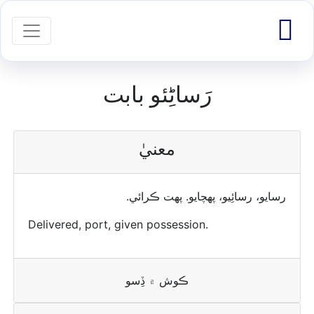

igation
رَساڻِئو بابت
معنيٰ
رسايو، رسائِيو، پھچايو. پھت ڪرائي.
Delivered, port, given possession.
ڪوش ۾ ڏِسو