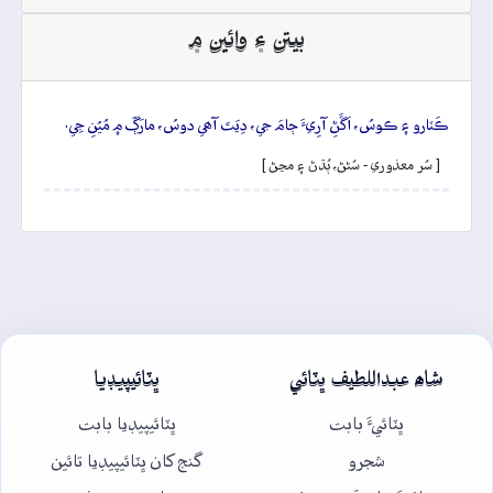
بيتن ۽ وائين ۾
ڪَٽارو ۽ ڪوسُ، اَڱَڻِ آرِيءَ ڄامَ جي، دِيَتَ آھي دوسُ، مارَڳَ ۾ مُيُنِ جِي.
[ سُر معذوري - سُڻڻ، ٻُڌڻ ۽ مڃڻ ]
شاھ عبداللطيف ڀٽائي
ڀٽائيپيڊيا
ڀٽائيءَ بابت
ڀٽائيپيڊيا بابت
شجرو
گنج کان ڀٽائيپيڊيا تائين