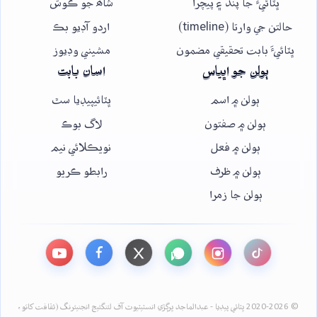
ڀٽائيءَ جا پنڌ ۽ پيچرا
شاھ جو ڪوش
حالتن جي وارتا (timeline)
اردو آڊيو بڪ
ڀٽائيءَ بابت تحقيقي مضمون
مشيني وڊيوز
ٻولن جو اڀياس
اسان بابت
ٻولن ۾ اسم
ڀٽائيپيڊيا سٿ
ٻولن ۾ صفتون
لاگ بوڪ
ٻولن ۾ فعل
نويڪلائي نيم
ٻولن ۾ ظرف
رابطو ڪريو
ٻولن جا زمرا
© 2020-2026 ڀٽائي پيڊيا - عبدالماجد ڀرڳڙي انسٽيٽيوٽ آف لئنگئيج انجنيئرنگ (ثقافت کاتو،