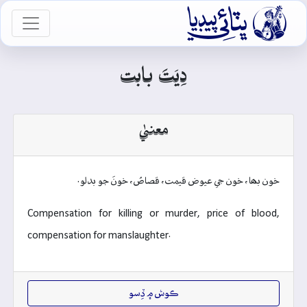

vigation
دِيَتَ بابت
معنيٰ
خون بھا، خون جي عيوض قيمت، قصاصُ، خونَ جو بدلو.
Compensation for killing or murder, price of blood,
compensation for manslaughter.
ڪوش ۾ ڏِسو