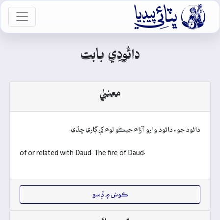

vigation
دائُودِي بابت
معنيٰ
دائود جو، دائود وارو آڙاھ جيڪو لوھ کي ڳاري ڇڏي.
of or related with Daud. The fire of Daud.
ڪوش ۾ ڏِسو