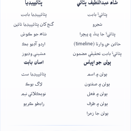
شاھ عبداللطيف ڀٽائي
ڀٽائيپيڊيا
ڀٽائيءَ بابت
ڀٽائيپيڊيا بابت
شجرو
گنج کان ڀٽائيپيڊيا تائين
ڀٽائيءَ جا پنڌ ۽ پيچرا
شاھ جو ڪوش
حالتن جي وارتا (timeline)
اردو آڊيو بڪ
ڀٽائيءَ بابت تحقيقي مضمون
مشيني وڊيوز
ٻولن جو اڀياس
اسان بابت
ٻولن ۾ اسم
ڀٽائيپيڊيا سٿ
ٻولن ۾ صفتون
لاگ بوڪ
ٻولن ۾ فعل
نويڪلائي نيم
ٻولن ۾ ظرف
رابطو ڪريو
ٻولن جا زمرا