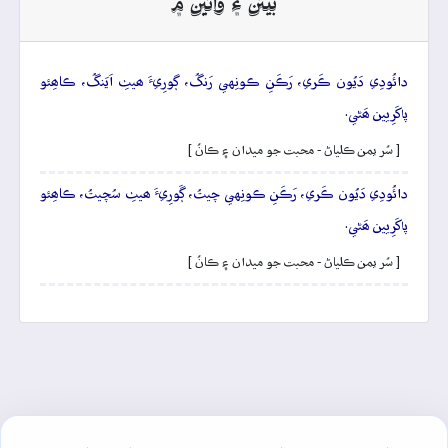
بيتن ۽ وائين ۾
دائُودِي دَيُون ڪَري، رَڪَنِ ڪونِهي رَنگُ، ڳورِيءَ ھيٺِ اَيَنگُ، ڪاھِئو
پاکَرِيين ھَڻي.
[ سُر يمن ڪلياڻ - محبت جو ميدان ۽ ڪانُ ]
دائُودِي دَيُون ڪَري، رَڪَنِ ڪونِهي چيتُ، ڳَورِيءَ ھيٺِ سُچيتُ، ڪاھِئو
پاکَرِيين ھَڻي.
[ سُر يمن ڪلياڻ - محبت جو ميدان ۽ ڪانُ ]