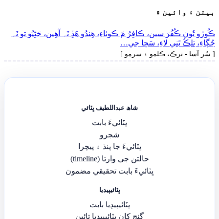
بيتن ۽ وائين ۾
ڪُوڙو تُون ڪُفُرَ سين، ڪافِرُ مَ ڪوٺاءِ، ھِندُو ھَڏِ نَہ آھِين، جَڻِيُو تو نَہ
جُڳاءِ، تِلِڪُ تَنِي لاءِ، سَچا جي…
[ سُر آسا - ترڪ، ڪلمو ۽ سرمو ]
شاھ عبداللطيف ڀٽائي
ڀٽائيءَ بابت
شجرو
ڀٽائيءَ جا پنڌ ۽ پيچرا
حالتن جي وارتا (timeline)
ڀٽائيءَ بابت تحقيقي مضمون
ڀٽائيپيڊيا
ڀٽائيپيڊيا بابت
گنج کان ڀٽائيپيڊيا تائين