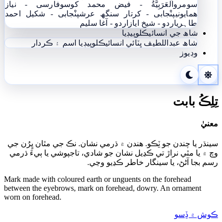
سومرو
اَلْعَرَبِيَّةُ - فيض محمد کوسو
فارسی - نياز
ھمايوني
پنْجابی - کرتار سنگھ عرش
پنْجابی - شکیل احمد
طاہری
اردو - شيخ اياز
اردو - آغا سليم
شاھ جي انسائيڪلوپيڊيا
شاھ عبداللطيف ڀٽائي انسائيڪلوپيڊيا
اسم ۽ ڪردار
وڊيوز
تِلِڪُ بابت
معنيٰ
سينڌر يا چندن جو ٽِڪو. هندن ۾ ڌرمي نشان. نڪ جي مٿان ڀِرُن جي
وچ ۾ يا مٿي نراڙ تي ڪڍيل نشان جو شادي، تاجپوشي يا ٻيءَ ڌرمي
رسم بجا آڻڻ، يا سينگار خاطر ڪڍيو وڃي.
Mark made with coloured earth or unguents on the forehead
between the eyebrows, mark on forehead, dowry. An ornament
worn on forehead.
ڪوش ۾ ڏِسو