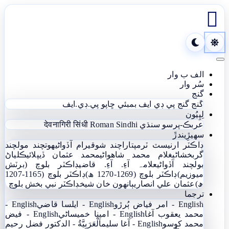

Toggle navigation
الف ب وار
سُر وار
گنج
گنج
گنج پي ڊي ايف
بمبئي ڇاپو پي.ڊي.ايف
لِپِيُون
عربڪ-پرسو سنڌي
Roman Sindhi
देवनागिरी सिंधी
سھيڙِيندڙَ
ڊاڪٽر ارنيسٽ ٽرمپ
تاراچند شوقيرام آڏواڻي
ھوتچند مولچند
گربخشاڻي
غلام محمد شاھواڻي
محمد عثمان ڏيپلائي
ڪلياڻ
بولچند آڏواڻي
علامہ آءِ. آءِ. قاضي
ڊاڪٽر بلوچ (برٽش
ميوزيم)
ڊاڪٽر بلوچ (1269-1270 ھ)
ڊاڪٽر بلوچ (1165-1207
ھ)
عثمان علي انصاري
ٻانهون خان شيخ
ڊاڪٽر نبي بخش بلوچ
ترجما
English - امر فياض ٻُرڙو
English - ايلسا قاضي
English -
محمد يعقوب آغا
English - امينا خميساڻي
English - فيض
محمد کوسو
English - آغا سليم
اَلْعَرَبِيَّةُ - الدکتور فضل رحیم