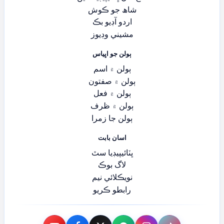
شاھ جو ڪوش
اردو آڊيو بڪ
مشيني وڊيوز
ٻولن جو اڀياس
ٻولن ۾ اسم
ٻولن ۾ صفتون
ٻولن ۾ فعل
ٻولن ۾ ظرف
ٻولن جا زمرا
اسان بابت
ڀٽائيپيڊيا سٿ
لاگ بوڪ
نويڪلائي نيم
رابطو ڪريو