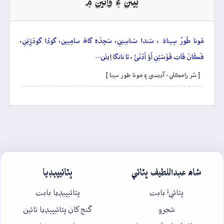
بيتن ۽ وائين ۾
مُونا طُورُ سِيناءَ ، سَندا سَناسِيَنِ، سَجِدَہ گاھَ سامِيين، گوڏا گودَڙِيَنِ،
فَڪَانَ قَابَ قَوْسَيْنِ أَوْ أَدْنَىٰ ، ٿا نانگا اِيئَن…
[ سُر رامڪلي - آديسي ۽ مونا طور سينا ]
شاھ عبداللطيف ڀٽائي
ڀٽائيپيڊيا
ڀٽائيءَ بابت
ڀٽائيپيڊيا بابت
شجرو
گنج کان ڀٽائيپيڊيا تائين