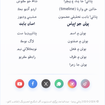
ڀٽائيءَ جا پنڌ ۽ پيچرا
شاھ جو ڪوش
حالتن جي وارتا (timeline)
اردو آڊيو بڪ
ڀٽائيءَ بابت تحقيقي مضمون
مشيني وڊيوز
ٻولن جو اڀياس
اسان بابت
ٻولن ۾ اسم
ڀٽائيپيڊيا سٿ
ٻولن ۾ صفتون
لاگ بوڪ
ٻولن ۾ فعل
نويڪلائي نيم
ٻولن ۾ ظرف
رابطو ڪريو
ٻولن جا زمرا
© 2020-2026 ڀٽائي پيڊيا - عبدالماجد ڀرڳڙي انسٽيٽيوٽ آف لئنگئيج انجنيئرنگ (ثقافت کاتو،