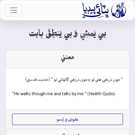

vigation
بي يَمشِي وَ بي يَنطِقُ بابت
معنيٰ
” مون ذريعي هلي ٿو ۽ مون ذريعي ڳالهائي ٿو.“ (حديث قدسي)
"He walks though me and talks by me." (Hadith Qudsi)
ڪوش ۾ ڏِسو