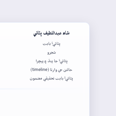
شاھ عبداللطيف ڀٽائي
ڀٽائيءَ بابت
شجرو
ڀٽائيءَ جا پنڌ ۽ پيچرا
حالتن جي وارتا (timeline)
ڀٽائيءَ بابت تحقيقي مضمون