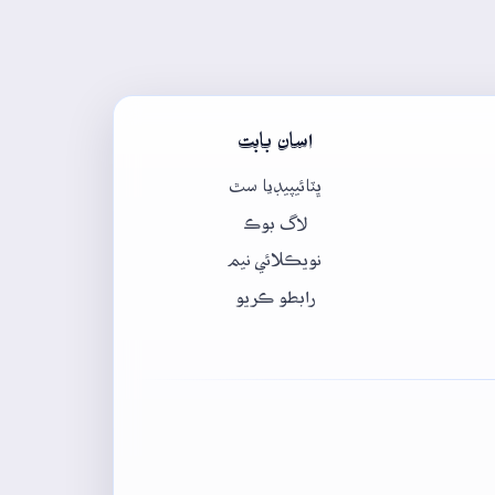
اسان بابت
ڀٽائيپيڊيا سٿ
لاگ بوڪ
نويڪلائي نيم
رابطو ڪريو