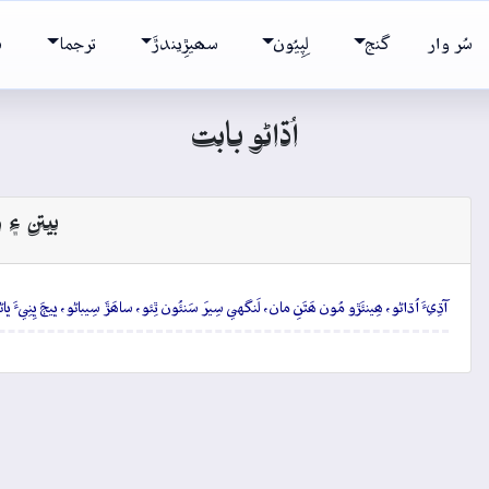
سُر وار
گنج
لِپِيُون
سھيڙِيندڙَ
ترجما
ش
اُڌاڻو بابت
بيتن ۽ و
آڌِيءَ اُڌاڻو، ھِينئَڙو مُون ھَٿَنِ مان، لَنگهي سِيرَ سَنئُون ٿِئو، ساھَڙَ سِيباڻو، ڀيڄَ ڀِنِيءَ ڀا