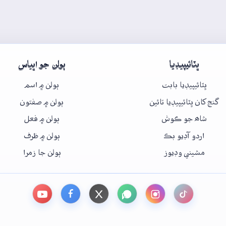
ڀٽائيپيڊيا
ٻولن جو اڀياس
ڀٽائيپيڊيا بابت
ٻولن ۾ اسم
گنج کان ڀٽائيپيڊيا تائين
ٻولن ۾ صفتون
شاھ جو ڪوش
ٻولن ۾ فعل
اردو آڊيو بڪ
ٻولن ۾ ظرف
مشيني وڊيوز
ٻولن جا زمرا