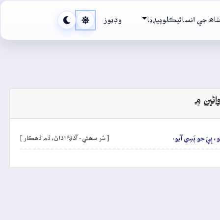
اھ جي انسائيڪلوپيڊيا
وڊيوز
ائين ۾
ڻو، پِيَ جو پَسِي آيو.
[ سُر سھڻي - آڌيءَ اڌاڻ، ڏم ڏھڪار ]