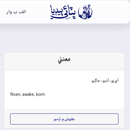

الف ب وار
معنيٰ
اُڀريو، اُڌيو، جاڳيو.
Risen, awake, born.
ڪوش ۾ ڏِسو