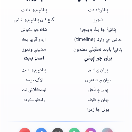
ڀٽائيءَ بابت
ڀٽائيپيڊيا بابت
شجرو
گنج کان ڀٽائيپيڊيا تائين
ڀٽائيءَ جا پنڌ ۽ پيچرا
شاھ جو ڪوش
حالتن جي وارتا (timeline)
اردو آڊيو بڪ
ڀٽائيءَ بابت تحقيقي مضمون
مشيني وڊيوز
ٻولن جو اڀياس
اسان بابت
ٻولن ۾ اسم
ڀٽائيپيڊيا سٿ
ٻولن ۾ صفتون
لاگ بوڪ
ٻولن ۾ فعل
نويڪلائي نيم
ٻولن ۾ ظرف
رابطو ڪريو
ٻولن جا زمرا