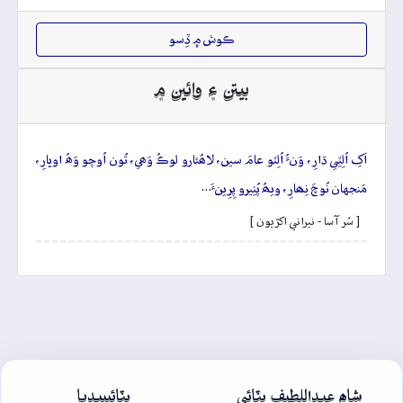
ڪوش ۾ ڏِسو
بيتن ۽ وائين ۾
اَکِ اُلِٽِي ڌارِ، وَنءُ اُلِٽو عامَ سين، لاھُئارو لوڪُ وَھي، تُون اُوچو وَھُ اوڀارِ،
مَنجهان نُوچَ نِھارِ، ويھُ پُٺِيرو پِرِينءَ…
[ سُر آسا - نيراني اکڙيون ]
شاھ عبداللطيف ڀٽائي
ڀٽائيپيڊيا