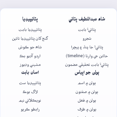
شاھ عبداللطيف ڀٽائي
ڀٽائيپيڊيا
ڀٽائيءَ بابت
ڀٽائيپيڊيا بابت
شجرو
گنج کان ڀٽائيپيڊيا تائين
ڀٽائيءَ جا پنڌ ۽ پيچرا
شاھ جو ڪوش
حالتن جي وارتا (timeline)
اردو آڊيو بڪ
ڀٽائيءَ بابت تحقيقي مضمون
مشيني وڊيوز
ٻولن جو اڀياس
اسان بابت
ٻولن ۾ اسم
ڀٽائيپيڊيا سٿ
ٻولن ۾ صفتون
لاگ بوڪ
ٻولن ۾ فعل
نويڪلائي نيم
ٻولن ۾ ظرف
رابطو ڪريو