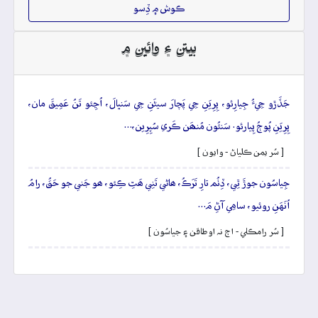
ڪوش ۾ ڏِسو
بيتن ۽ وائين ۾
جَڏَڙو جِيءُ جِيارِئو، پِرِيَنِ جِي پَچارَ سيڻَنِ جِي سَنڀالَ، اُڃِئو تَنُ عَمِيقَ مان،
پِرِيَنِ پُوڄُ پِيارئو. سَنئُون مُنھَن ڪَري سُپِرِين،…
[ سُر يمن ڪلياڻ - وايون ]
جِياسُون جوڙَ ٿِي، ڏِٺُم تارِ تَرَڪُ، ھاڻي تَنِي ھَٿِ ڪِئو، ھو جَني جو حَقُ، رامُ
اُنَهَنِ روئيو، سامِي آڻِ مَ…
[ سُر رامڪلي - اڄ نہ اوطاقن ۽ جياسُون ]