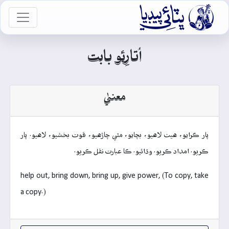

vigation
اُتارِئو بابت
معنيٰ
پار ڪرايو، هيٺ لاهيو، بچايو، مٿي چاڙهيو، قوت بخشيو، لاهيو. پار
ڪريو. امداد ڪريو. وڌائيو. ڪا عبارت نقل ڪريو.
help out, bring down, bring up, give power, (To copy, take
a copy.)