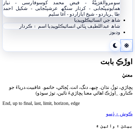
سومرو
اَلْعَرَبِيَّةُ - فيض محمد کوسو
فارسی - نياز
ھمايوني
پنْجابی - کرتار سنگھ عرش
پنْجابی - شکیل احمد
طاہری
اردو - شيخ اياز
اردو - آغا سليم
شاھ جي انسائيڪلوپيڊيا
شاھ عبداللطيف ڀٽائي انسائيڪلوپيڊيا
اسم ۽ ڪردار
وڊيوز
اوڙَڪِ بابت
معنيٰ
پڇاڙي، توڙُ، نڌان. ڇيھ، دنگ، انت. پُڄاڻي، خاتمو. عاقبيت.درياءَ جو
ڪنارو. _اوڙڪ اھائي معنا پڇاڙيءَ تائين، توڙ سوڌو)
End, up to final, last, limit, horizon, edge
ڪوش ۾ ڏِسو
بيتن ۽ وائين ۾