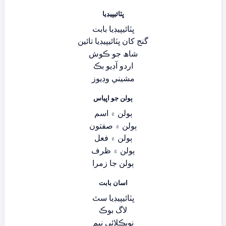
ڀٽائيپيڊيا
ڀٽائيپيڊيا بابت
گنج کان ڀٽائيپيڊيا تائين
شاھ جو ڪوش
اردو آڊيو بڪ
مشيني وڊيوز
ٻولن جو اڀياس
ٻولن ۾ اسم
ٻولن ۾ صفتون
ٻولن ۾ فعل
ٻولن ۾ ظرف
ٻولن جا زمرا
اسان بابت
ڀٽائيپيڊيا سٿ
لاگ بوڪ
نويڪلائي نيم