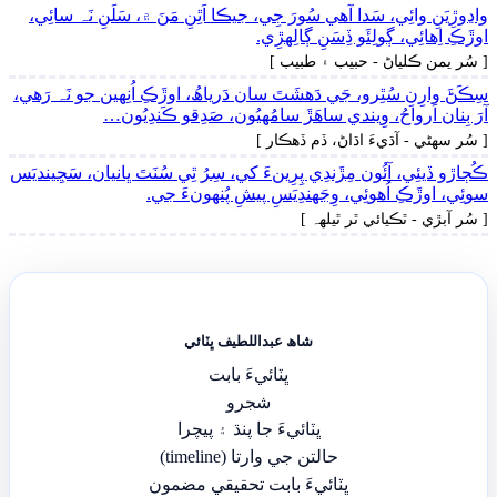
واڍوڙِيَنِ وائِي، سَدا آھي سُورَ جِي، جيڪا اَٿِنِ مَنَ ۾، سَلَنِ نَہ سائِي،
اوڙَڪِ اِھائِي، ڳولِئَو ڏِسَنِ ڳالِهڙِي.
[ سُر يمن ڪلياڻ - حبيب ۽ طبيب ]
سِڪَڻَ وارِنِ سُٿِرو، جَي دَھشَتَ سان دَرياھُ، اوڙَڪِ اُنِهين جو نَہ رَھي،
آرَ بِنان اَرواحُ، وِيندي ساھَڙَ سامُهيُون، صَدِقو ڪَندِيُون…
[ سُر سھڻي - آڌيءَ اڌاڻ، ڏم ڏھڪار ]
ڪُڄاڙو ڏيئِي، آئُون مِڙَندِي پِرِينءَ کي، سِرُ ٿِي سُنَتَ ڀانيان، سَڃِينديَس
سوئِي، اوڙَڪِ اُھوئِي، وِجَهندِيَسِ پيشِ پُنهونءَ جي.
[ سُر آبڙي - ٿڪيائي ٿر ٿيلهہ ]
شاھ عبداللطيف ڀٽائي
ڀٽائيءَ بابت
شجرو
ڀٽائيءَ جا پنڌ ۽ پيچرا
حالتن جي وارتا (timeline)
ڀٽائيءَ بابت تحقيقي مضمون