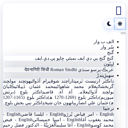

Toggle navigation
الف ب وار
سُر وار
گنج
گنج
گنج پي ڊي ايف
بمبئي ڇاپو پي.ڊي.ايف
لِپِيُون
عربڪ-پرسو سنڌي
Roman Sindhi
देवनागिरी सिंधी
سھيڙِيندڙَ
ڊاڪٽر ارنيسٽ ٽرمپ
تاراچند شوقيرام آڏواڻي
ھوتچند مولچند
گربخشاڻي
غلام محمد شاھواڻي
محمد عثمان ڏيپلائي
ڪلياڻ
بولچند آڏواڻي
علامہ آءِ. آءِ. قاضي
ڊاڪٽر بلوچ (برٽش
ميوزيم)
ڊاڪٽر بلوچ (1269-1270 ھ)
ڊاڪٽر بلوچ (1165-1207
ھ)
عثمان علي انصاري
ٻانهون خان شيخ
ڊاڪٽر نبي بخش بلوچ
ترجما
English - امر فياض ٻُرڙو
English - ايلسا قاضي
English -
محمد يعقوب آغا
English - امينا خميساڻي
English - فيض
محمد کوسو
English - آغا سليم
اَلْعَرَبِيَّةُ - الدکتور فضل رحیم