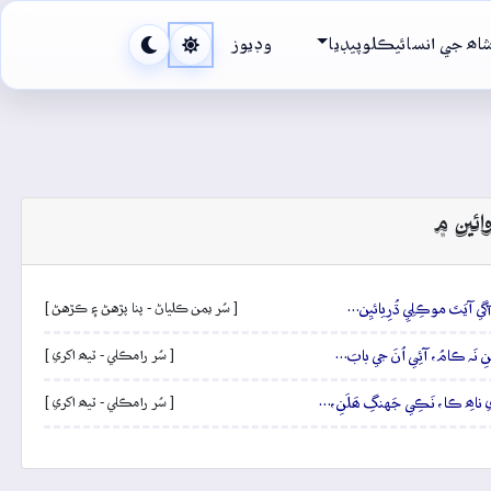
اھ جي انسائيڪلوپيڊيا
وڊيوز
ائين ۾
 آگي آيَتَ موڪِلِيِ ڌُرِيائيِن…
[ سُر يمن ڪلياڻ - پنا پڙهڻ ۽ ڪڙهڻ ]
 نَہ ڪامُ، آئِي اُنَ جي بابَ…
[ سُر رامڪلي - ٽيھ اکري ]
زِيرِي ناھِ ڪا، نَڪِي جَهنگِ ھَلَنِ،…
[ سُر رامڪلي - ٽيھ اکري ]