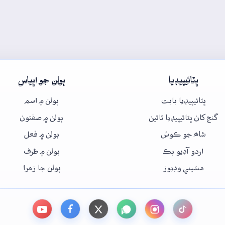
ڀٽائيپيڊيا
ٻولن جو اڀياس
ڀٽائيپيڊيا بابت
ٻولن ۾ اسم
گنج کان ڀٽائيپيڊيا تائين
ٻولن ۾ صفتون
شاھ جو ڪوش
ٻولن ۾ فعل
اردو آڊيو بڪ
ٻولن ۾ ظرف
مشيني وڊيوز
ٻولن جا زمرا