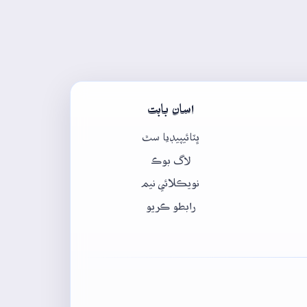
اسان بابت
ڀٽائيپيڊيا سٿ
لاگ بوڪ
نويڪلائي نيم
رابطو ڪريو