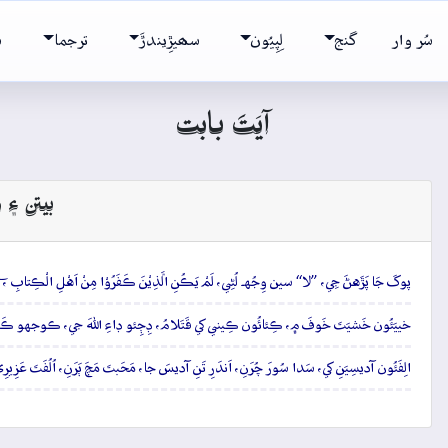
سُر وار
گنج
لِپِيُون
سھيڙِيندڙَ
ترجما
ش
آيَتَ بابت
بيتن ۽ و
پوکَ جَا پَڙَهڻَ جِي، ”لا“ سين وِجُهہ لُڻِي، لَمْ یَڪُنِ الَّذِیْنَ ڪَفَرُوْا مِنْ اَهْلِ الْڪِتابِ ،
خييَئُون خَشيَتَ خَوفَ ۾، ڪِئائُون ڪِيني کي قَتَلامُ، ڊِڄِئو ڊاءِ اللهَ جي، ڪوجهو ڪَنِ
الِفَئُون آديسِيَنِ کي، سَدا سُورَ چُرَنِ، اَندَرِ تَنِ آديسَ جا، مَحَبتَ مَچَ ٻَرَنِ، اُلُفَتَ عَ