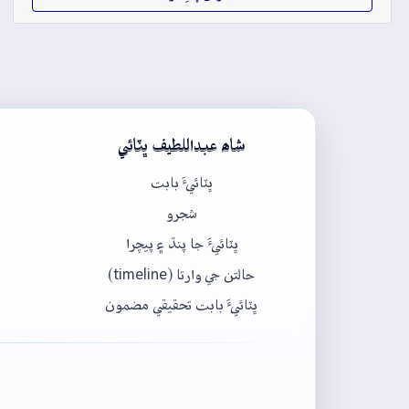
شاھ عبداللطيف ڀٽائي
ڀٽائيءَ بابت
شجرو
ڀٽائيءَ جا پنڌ ۽ پيچرا
حالتن جي وارتا (timeline)
ڀٽائيءَ بابت تحقيقي مضمون