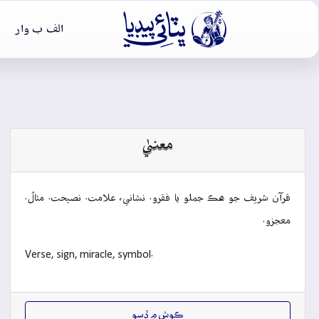

الف ب وار
معنيٰ
قرآن شريف جو هڪ جملو يا فقرو. نشاني، علامت. نصيحت. مثالُ.
معجزو.
Verse, sign, miracle, symbol.
ڪوش ۾ ڏِسو