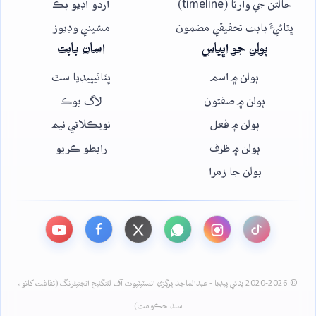
حالتن جي وارتا (timeline)
اردو آڊيو بڪ
ڀٽائيءَ بابت تحقيقي مضمون
مشيني وڊيوز
ٻولن جو اڀياس
اسان بابت
ٻولن ۾ اسم
ڀٽائيپيڊيا سٿ
ٻولن ۾ صفتون
لاگ بوڪ
ٻولن ۾ فعل
نويڪلائي نيم
ٻولن ۾ ظرف
رابطو ڪريو
ٻولن جا زمرا
© 2020-2026 ڀٽائي پيڊيا - عبدالماجد ڀرڳڙي انسٽيٽيوٽ آف لئنگئيج انجنيئرنگ (ثقافت کاتو،
سنڌ حڪومت)