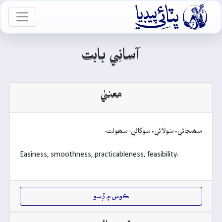

vigation
آسانِي بابت
معنيٰ
سھنجائي، سَولائي، سوکائي. سھولت.
Easiness, smoothness, practicableness, feasibility.
ڪوش ۾ ڏِسو