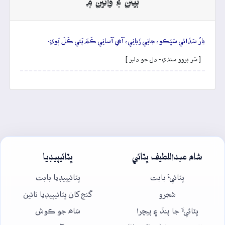
بيتن ۽ وائين ۾
يارُ سَڏائي سَڀَڪو، جانِي زَبانِي، آھي آسانِي ڪَمَ پَئي ڪَلَ پَوي.
[ سُر بروو سنڌي - دل جو دلبر ]
شاھ عبداللطيف ڀٽائي
ڀٽائيپيڊيا
ڀٽائيءَ بابت
ڀٽائيپيڊيا بابت
شجرو
گنج کان ڀٽائيپيڊيا تائين
ڀٽائيءَ جا پنڌ ۽ پيچرا
شاھ جو ڪوش