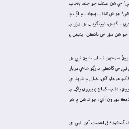
ئڪيءَ جي ھن صنف جو جنم پنجاب
يءَ جو ھي انداز، پنجاب ۾ اڳ ۾
ري سگهجي. اورنگزيب جي دؤر ۾
و ھن دؤر جي نائڪن، پنڊتن ۽
وريٰ سمجهن ٿا، ان ڪري ٽپي جي
ٽپي جي گائڪي نہ رڳو شاھي درٻار
کيو مرحلو آھي. خيال ۾ ڌرپد جي
روي، مانڊ، کماچ ۽ ڀيروي راڳ ۾
 وڌيڪ موزون آھي، ڇو تہ ھن ۾ ھر
 گٽڪريءَ کي اھميت آھي. ٽپي جي