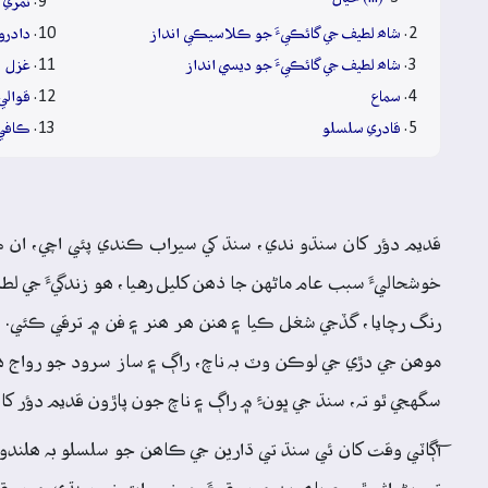
ٺُمري
شاھ لطيف جي گائڪيءَ جو ڪلاسيڪي انداز
دادرو
شاھ لطيف جي گائڪيءَ جو ديسي انداز
غزل
سماع
قوالي
قادري سلسلو
ڪافي
قديم دؤر کان سنڌو ندي، سنڌ کي سيراب ڪندي پئي اچي، ان ڪر
خوشحاليءَ سبب عام ماڻهن جا ذھن کليل رهيا، ھو زندگيءَ جي لطا
رنگ رچايا، گڏجي شغل ڪيا ۽ ھنن ھر ھنر ۽ فن ۾ ترقي ڪئي. راڳ
موھن جي دڙي جي لوڪن وٽ بہ ناچ، راڳ ۽ ساز سرود جو رواج ھو، 
سگهجي ٿو تہ، سنڌ جي ڀونءِ ۾ راڳ ۽ ناچ جون پاڙون قديم دؤر کان
آڳاٽي وقت کان ئي سنڌ تي ڌارين جي ڪاھن جو سلسلو بہ ھلندو