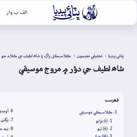

الف ب وار
ڀٽائي پيڊيا
تحقيقي مضمون
ڪلاسيڪل راڳ ۽ شاھ لطيف جي ڪلام جو ر
شاھ لطيف جي دؤر ۾ مروج موسيقي
فھرست
اَويس
ڪلاسيڪي موسيقي
ڀڳتن و
(i) ترانو
(ii) ٽپو
نيم 
(iii) خيال