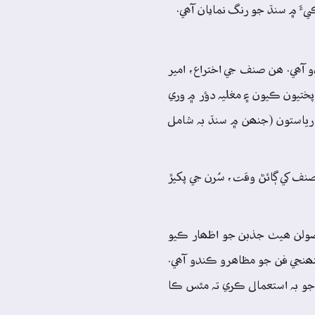
يءَ ۾ سنڌ جو رنگ نمايان آھي.
و آھي. ھن صنف جي اختراع، امير
ختيون ڪيون ۽ مغليہ دؤر ۾ وري
رياستون (جنھن ۾ سنڌ بہ شامل
ف کي ڳائڻ وقت، سُرن جي پکيڙ
صولن ھيٺ جذبن جو اظھار ڪيو
، پنھنجي فن جو مظاھرو ڪندو آھي.
ن جو بہ استعمال ڪري تہ مٿس ڪا