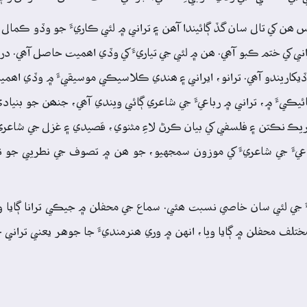
ھن کي تال سان گڏ ڳائيندا آھن ۽ تراني ۾ لئي ڪاريءَ جو وڏو ڪمال ھ
تراني کي ختم ڪبو آھي. ھن ۾ لئي جي تياريءَ کي وڏي اھميت حاصل آھي. د
کاريندو آھي. ترانو، ايراني ۽ ھندي ڪلاسيڪي موسيقيءَ ۾ وڏي اھميت رک
يءَ ۾، تراني ۾ رباعيءَ جي شاعري ڳائي ويندي آھي، جنھن جو بنيادي
باريڪ نڪتن ۽ فلسفي کي بيان ڪرڻ لاءِ مثنوي، قصيدي ۽ غزل جي شاع
عيءَ جي شاعريءَ کي موزون سمجهيو، جو ھن ۾ تصوف جي نطريي جو نہ
ءَ جي لئي سان خاصي نسبت ھئي. سماع جي محفلن ۾ جيڪي ترانا ڳايا 
ختلف محفلن ۾ ڳايا ويا، انهن ۾ وري ھنرمنديءَ جا جوهر يعني تراني جي