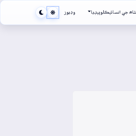
اھ جي انسائيڪلوپيڊيا
وڊيوز