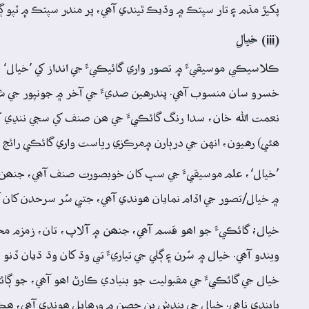
پکيڙ مڌم ۽ تار سپتڪ ۾ وڌيڪ ٿيندي آھي، پر مندر سپتڪ ۾ ٽپو ڳا
(iii) خيال
ڪلاسيڪي موسيقيءَ ۾ تصور واري گائيڪيءَ جي انداز کي ’خيال‘ چ
خسرو سان منسوب آھي. پندرهين صديءَ جي آخر ۾ جونپور جي شر
نعمت الله خان، سدا رنگ گائڪيءَ جي ھن صنف کي سڄي ننڍي ک
ھئي) رهيون، انهن جي درٻارن ۾مرڪزي رياست واري گائڪي رائج 
’خيال‘، علم موسيقيءَ جي سڀ کان خوبصورت صنف آھي، جنھن کي
۾ خيال/تصور جي اڏام نمايان ھوندي آھي، جتي سُر سرحدن کان آ
خيال؛ گائڪيءَ جو اھو قسم آھي، جنھن ۾ آلاپ، تان، زمزم
ويندو آھي. خيال ۾ سُرن ۽ ڳلي جي تياريءَ تي وڌ کان وڌ ڌيان ڏنو
خيال جي گائڪيءَ جي مقبوليت جو بنيادي ڪارڻ اھو آھي، جو ڳائ
پابندي ناھي. خيال جي بندش ٻن حصن ۾ ورھايل ھوندي آھي، ھڪ کي