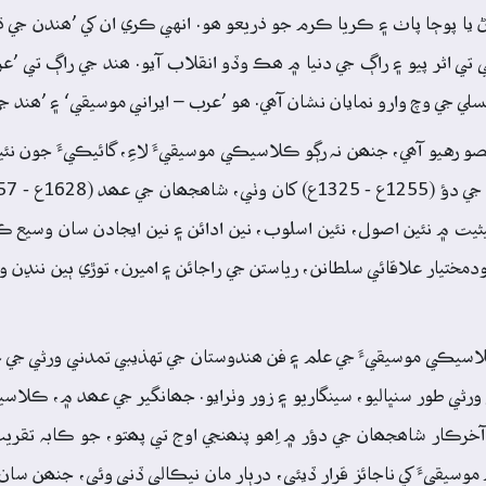
رڻ يا پوڄا پاٺ ۽ ڪريا ڪرم جو ذريعو ھو. انهي ڪري ان کي ’ھندن جي ڌ
 اثر پيو ۽ راڳ جي دنيا ۾ ھڪ وڏو انقلاب آيو. ھند جي راڳ تي ’عرب 
ي جي وچ وارو نمايان نشان آھي. ھو ’عرب – ايراني موسيقي‘ ۽ ’ھند جي
 رهيو آھي، جنھن نہ رڳو ڪلاسيڪي موسيقيءَ لاءِ، گائيڪيءَ جون نئي
ت ۾ نئين اصول، نئين اسلوب، نين ادائن ۽ نين ايجادن سان وسيع ڪ
ودمختيار علاقائي سلطانن، رياستن جي راجائن ۽ اميرن، توڙي ٻين ننڍن 
1ع - 1605ع) ۾ تہ خاص طرح ڪلاسيڪي موسيقيءَ جي علم ۽ فن ھندوستان جي تهذيبي تمدني
ثي طور سنڀاليو، سينگاريو ۽ زور وٺرايو. جھانگير جي عھد ۾، ڪلاسي
رڪار شاھجھان جي دؤر ۾ اِھو پنھنجي اوج تي پھتو، جو ڪابہ تقريب
سيقيءَ کي ناجائز قرار ڏيئي، درٻار مان نيڪالي ڏني وئي، جنھن سان 