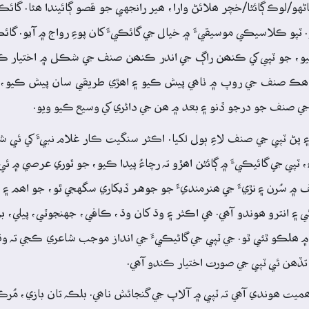
و/لوڪ ڳائڻا/خچر ھلائڻ وارا، ھير رانجهي جو قصو ڳائيندا ھئا. گا
پو ڪلاسيڪي موسيقيءَ ۾ خيال جي گائڪيءَ کان پوءِ رواج ۾ آيو. گائڪ
سگهيو، جو ٽپي کي ڪنھن راڳ جي اندر ڪنھن صنف جي شڪل ۾ اختيار ڪ
ي ھڪ صنف جي روپ ۾ ٺاھي پيش ڪيو ۽ اھڙي طريقي سان پيش ڪيو، ج
 جي صنف جو درجو ڏنو ۽ بعد ۾ ھن جي دائري کي وسيع ڪيو ويو.
پڻ ٽپي جي صنف لاءِ ٻول لکيا. اڪثر سنگيت ڪار غلام نبيءَ کي ئي ش
 ٽپي جي گائيڪيءَ ۾ ڳائڻن اھڙو تہ رچاءُ پيدا ڪيو، جو ٿوري عرصي ۾ ئي 
 ۾ سُرن ۽ نڙيءَ جي ھنرمنديءَ جو جوهر ڏيکاري سگهجي ٿو، جو اھم ۽ ڏ
ي ۽ انترو ھوندو آھي. ھي اڪثر ۽ وڌ کان وڌ، ڪافي، جهنجوٽي، پيلي، ب
مزاج ۾ ھلڪو ٿئي ٿو. جي ٽپي جي گائيڪيءَ جي انداز موجب شاعري ڪجي تہ
 تڏھن ئي ٽپي جي صورت اختيار ڪندو آھي.
ميت ھوندي آھي تہ ٽپي ۾ آلاپ جي گنجائش ناھي. بلڪہ تان بازي، مُرڪ،