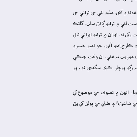
وندو آھي. مڌم لئي جي تراني جي
رست لئي ۾ ترانو ڳائڻ سان، گائڪ
ي ٿو. ايران ۾ ترانو ايراني تال
 ڪارج اِھو آھي، جو امير خسرو
ري موزون نہ ھئي. ان وقت جيڪي
 رڳو پرچار ڪري سگهجي ٿو، پر
ويا، انهن ۾ تصوف جي موضوع کي
 شاعريءَ ۾ طبلي جي ٻولن کي پڻ