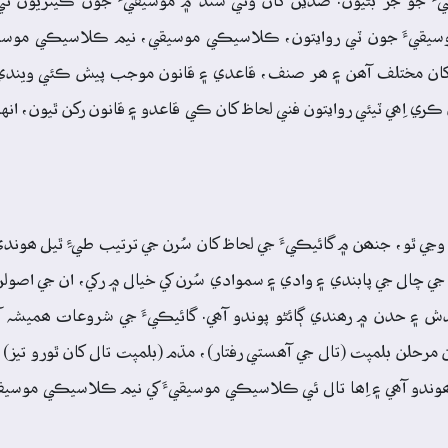
قيءَ جو جز بڻيون. صدين کان وٺي سنڌ ۾ موسيقيءَ جون ڪيتريون ئي
موسيقيءَ جون ٽي روايتون، ڪلاسيڪي موسيقي، نيم ڪلاسيڪي موسيق
ي کان مختلف آھن ۽ ھر صنف، قاعدي ۽ قانون موجب پيش ڪئي ويندي آھ
ڪري اِھي ٽيئي روايتون فني لحاظ کان ڪي قاعدو ۽ قانون رکن ٿيون، ان
ڃي ٿو، جنھن ۾ گائيڪيءَ جي لحاظ کان سُرن جي ترتيب طيءِ ٿيل ھوند
جي چال جي پابندي ۽ وادي ۽ سموادي سُرن کي خيال ۾ رکي، ان جي اصول
۽ حدن ۾ رھندي ڳائڻو پوندو آھي. گائيڪيءَ جي شروعات ھميشہ آل
رحلن بلمپت (تال جي آھستي رفتار)، مڌم (بلمپت تال کان ٿورو تيز) ۽
دو آھي ۽ اِھا تال ئي ڪلاسيڪي موسيقيءَ کي نيم ڪلاسيڪي موسيقي