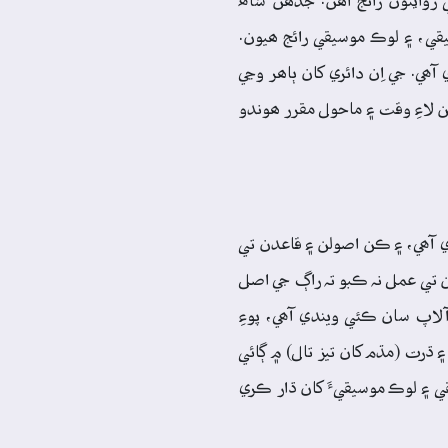
 روايتون رائج آھن. جڏھن شاھ
ي، ۽ لوڪ موسيقي رائج ھيون.
ي. جي اِن دائري کان ٻاھر وڃي
هن لاءِ وقت ۽ ماحول مقرر ھوندو
ي آھي، ۽ ڪن اصولن ۽ قاعدن تي
ن تي عمل نہ ڪبو تہ راڳ جي اصل
اپ سان ڪئي ويندي آھي، پوءِ
 ڌرت (مڌم کان تيز تال) ۾ ڳائي
 ۽ لوڪ موسيقيءَ کان ڌار ڪري