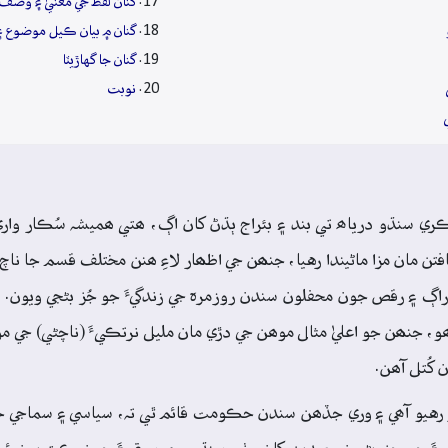
گنان لفظ جي معنيٰ ۽ وصف
گنان ۾ بيان ڪيل موضوع 
گنان جا گهاڙيٽا
نوبت
ي سنڌو درياھ تي بند ۽ بئراج ٻڌڻ کان اڳ، ھتي ھميشہ سُڪار واري
فتن مان مزا ماڻيندا رهيا، جنھن جي اظھار لاءِ ھنن مختلف قسم جا نا
 ۽ رقص جون محفلون سندن روزمرہ جي زندگيءَ جو جُز بڻجي ويون. تار
جنھن جو اعليٰ مثال موھن جي دڙي مان مليل نرتڪيءَ (ناچڻي) جي مورت
 کُتل آھن.
 رهيو آھي ۽ وري جڏھن سندن حڪومت قائم ٿي تہ، سياسي ۽ سماجي حال