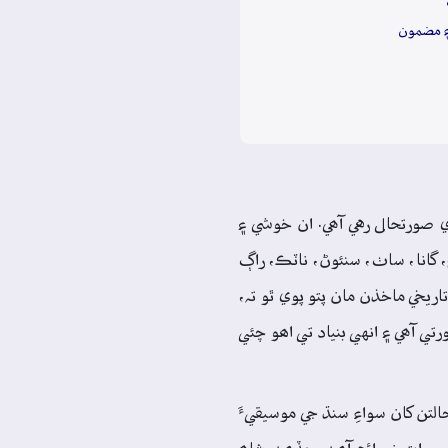
۽ مضمون
 صورتحال رهي آھي. ان خوشي ۽
چ، گانا، ساٺ، سنئوڻ، ناٽڪ، راڳ
يخي ماخذن مان پتو پوي ٿو تہ،
ي آھي ۽ انهي بنياد تي اھو چئي
تن کان سواءِ سنڌ جي موسيقيءَ