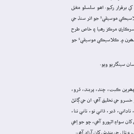
 برقرار رکيو. اھو سلسلو مغل
لاسيڪي موسيقيءَ جو اثر سنڌ جي
ا سرڪاري مرڪز رهيا ۽ خاص طرح
 شھرن ۾ ڪلاسيڪي موسيقيءَ جو
ن سينگاريو ويو.
ن پھرين ڪبت، ڇند، پربند، ڌرو،
 خسرو جي تخليق آھي. ان جي ڳائڻ
داني، ڌير، ڌاني تو، تاني تنا،
ن سواءِ اڻپورو آھي، ڇو جو اِھي
۽ تال جي بندش کان آزاد آھي.