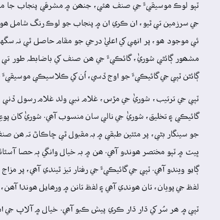
ٽپو لوڪ موسيقيءَ جي صنف ھئي، جنھن ۾ مشرقي پنجاب جا ماڻه
جي سرزمين تي ٿيو، ان ڪري ان ۾ پنجاب جو لوڪ رنگ شامل ھو. ٽ
ئي موجود ھو، پر انهي کي اعليٰ درجي جو مقام حاصل ٿي نہ 
مشھور ڳائڻي شوريٰ، گائڪيءَ جي ھن صنف کي باضابطہ طور ت
ڳائڻن ٽپي جي گائيڪيءَ جو اوج ڏسي، اُن کي ڪلاسيڪي موسيقيءَ
ٽپي جي ترتيب، شوريٰ جي مڙس، غلام نبي ولد غلام رسول ڏني ۽ 
گائيڪي ۽ تخليق، شوريٰ جي نالي سان منسوب آھي. شوريٰ کان پوءِ،
جو سينگار بڻي، پر مٿئين طبقي ۾ بہ مقبول ٿي ڇاڪاڻ تہ ھن صنف
ڀيٽ ۾ ٽپو مختصر ھوندو آھي. ھن ۾ بہ خيال وانگي ٻہ حصا آسٿائ
ڳايو ويندو آھي. ٽپي جي گائيڪيءَ جي رفتار تيز ٿيندي آھي، پر 
لفظ جي پويان، تان ھوندي آھي ۽ لفظ تانن ۾ ورھايل ھوندا آھن،
ٽپي ۾ ھر سُر کي ڌار ڌار ڪري پيش ڪبو آھي. خيال ۾ آلاپ جي اھ