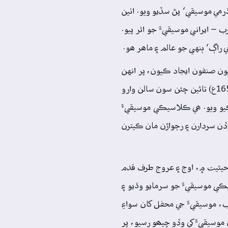
رمي موسيقي‘ پڻ سڏيو ويو. اٺين
– ايراني موسيقيءَ جو اثر پيو.
 راڳ‘ ٻنهي جو عالم ۽ ماھر ھو.
ون صنفون ايجاد ڪيون، پر انهن
جي ترقي، واڌاري ۽ پکيڙ لاءِ پڻ اھم ڪردار ادا ڪيو. امير خسرو جي دؤ (1255ع - 1325ع) کان وٺي، شاھجھان جي عھد (1628ع - 1657ع) تائين چئن سون سالن وارو
يو ويو. ھي ڪلاسيڪي موسيقيءَ
وڏن سردارن ۽ رڄواڙن مان ڪيترن
 ورثي جي حيثيت ۾، اوج ۽ عروج طرف قدم
ڪي موسيقيءَ جو سرمايو وڌيو ۽
، موسيقيءَ جي محفل کان سواءِ
موسيقيءَ کي وڏو ڇيھو رسيو، پر