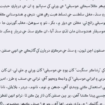
 ڪلاسيڪي موسيقيءَ جي ورثي کي سنڀاليو ۽ ان جي درٻاري حيثيت کي
ن پوءِ سنڌ، مغل سلطنت جي تسلط ھيٺ رهي ھئي. نتيجي ۾ ھندوستاني ڪ
وسيقي رائج ٿي. مغلن جي دؤر ۾، بکر، ٺٽو ۽ سيوهڻ، مغليہ گورنرن ج
وسيقار ھندوستان مان لڏي سنڌ آيا، ان ڪري سنڌ جي درٻار ۽ مکيہ
نفون اچن ٿيون، ۽ سنڌ جي مرڪزي درٻارن کي گائيڪي جي انهي صنفن سا
کي ’رتناڪر سنگيت‘ کان پوءِ جي موسيقيءَ کان ورثي ۾ ملي ٿي. ان کا
بي ۽ ايراني موسيقيءَ کي وڌيڪ ويجهو آھي. تراني جي صنف ۽ طرز، امير
ستعمال ڪئي ويندي آھي، جنھن ۾ توم، تانوم، دردر، يلايلل، تانا، تا
ي پيدا ڪندا آھن، پر ٻين صنفن کان ڌار پڻ ڪن ٿا. ترانو انهن لفظن کا
ني جي گائڪيءَ جي وڏي خوبي اِھا آھي، جو ھيءَ صنف ڪنھن مخصوص راڳ 