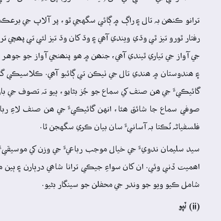
ترانو ڪنھن بہ تال ۽ راڳ ۾ ڳائي سگهجي ٿو، پر آلاپ جي برعڪس 
رفتار ٿورو تيز ٿي وڌي ويندي آھي ۽ وڌ کان وڌ تيز لئي تي پھچي 
جي آواز جي تياري ٿيندي آھي، جنھن ۾ ھو پنھنجي آواز جو جوهر ڏي
۽ ھندوستان ۾ ھندي تال جي ٺيڪن تي ڳائبو آھي. ڪلاسيڪي گائيڪ
گائيڪيءَ جي ھن صنف کي سماع جو جُز بڻايو، ٻيو تہ تصوف جي 
صوفي سماع جا شائق ھئا، انهن گائيڪيءَ جي ھن صنف لاءِ ربا
فلسفياڻہ نُڪتا بہ آسانيءَ سان بيان ڪري سگهجن ٿا.
سيد سليمان ندويءَ جي خيال موجب رباعيءَ جي وزن کي موسيقي
اھميت ڏني وئي. ان کان سواءِ جيڪي ترانا شاھي درٻارن ۽ ٻين م
شامل ڪيو ويو جو وندر جي محفلن جو سينگار بڻيو.
(ii) ٽپو