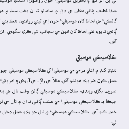
تي پڻ اثر ٿيو ۽ ٻاھرين موسيقيءَ جون روايتون، سنڌي موسي
عبداللطيف ڀٽائي مغلن جي دؤر ۾ ساماڻو تہ ان وقت سنڌ ۾ 
گائڪيءَ جي لحاظ کان موسيقيءَ جون اِھي ٽيئي روايتون ھڪ ٻئ
ڳائجي تہ پوءِ فني لحاظ کان انهن جي سڃاڻپ نٿي ڪري سگهجي، ان 
آھي.
ڪلاسيڪي موسيقي
ننڍي کنڊ ۾ اعليٰ درجي جي موسيقيءَ کي ڪلاسيڪي موسيقي چيو و
عمل ڪرڻ ضروري ھوندو آھي. مثلاً جي راڳ جي آروهي ۽ امروهيءَ 
صورت بگڙي ويندي. ڪلاسيڪي موسيقي ڳائڻ وقت تال جي بندش 
جيڪا بہ ڪلاسيڪي موسيقيءَ جي صنف ڳائبي تہ ان ۾ تال جي ٽن م
ختم ڪبو آھي. ڪلاسيڪي موسيقيءَ ۾ تال جو وڏو عمل دخل ھون
ٿي.