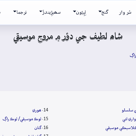
سُر وار
گنج
لِپِيُون
سھيڙِيندڙَ
ترجما
ش
شاھ لطيف جي دؤر ۾ مروج موسيقي
اڳ
ي سلسلو
ھوري
اري لئي
لوڪ موسيقي/ لوڪ راڳ
ڪلاسيڪي موسيقي
گنان