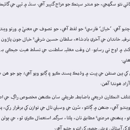
ئي نٿو سگهجي، جو مندر سپتڪ جو مزاج گنڀير آھي. سنڌ ۾ ٽپي جي گائيڪ
ئبو آھي. ’خيال‘ فارسيءَ جو لفظ آھي، جو تصوف جي معنيٰ ۾ ورتو ويند
قيہ خاندان جي آخري بادشاھ، سلطان حسين شرقيءَ خيال جون پاڙون پ
نڊ ۾ اوج تي رسايو. ان وقت مغليہ سلطنت جي تسلط ھيٺ جيڪي بہ 
ھئي.
 ٻين صنفن جي ڀيٽ ۾ وڌيڪ پسند ڪيو ۽ ڳايو ويو آھي؛ ڇو جو ھن صن
زاد ھوندا آھن.
 مختلف النڪارن ذريعي باضابطہ طريقي سان ڪنھن مخصوص راڳ جي ا
 ويندو آھي، جنھن ۾ ڳائڻو، سُرن جي وسيلي تال جي توازن کي برقرار رکي
ڻو، پنھنجي مرضيءَ مطابق تان، پلٽا، سرگم استعمال ڪري ٿو، جي ٻول
 آسٿائي ۽ ٻئي حصي کي انترو چئبو آھي.