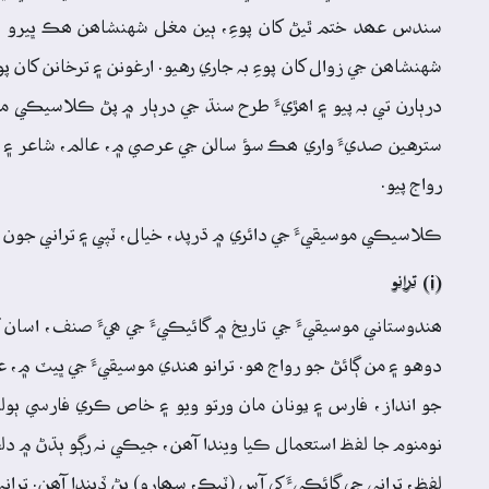
سندس عھد ختم ٿيڻ کان پوءِ، ٻين مغل شهنشاھن ھڪ ڀيرو ٻيھر
شهنشاھن جي زوال کان پوءِ بہ جاري رهيو. ارغونن ۽ ترخانن کا
درٻارن تي بہ پيو ۽ اھڙيءَ طرح سنڌ جي درٻار ۾ پڻ ڪلاسيڪي م
سترهين صديءَ واري ھڪ سؤ سالن جي عرصي ۾، عالم، شاعر ۽ م
رواج پيو.
ڪلاسيڪي موسيقيءَ جي دائري ۾ ڌرپد، خيال، ٽپي ۽ تراني جون ص
(i) ترانو
ھندوستاني موسيقيءَ جي تاريخ ۾ گائيڪيءَ جي ھيءَ صنف، اسان 
دوهو ۽ من ڳائڻ جو رواج ھو. ترانو ھندي موسيقيءَ جي ڀيٽ ۾، عر
جو انداز، فارس ۽ يونان مان ورتو ويو ۽ خاص ڪري فارسي ٻولي ا
نومنوم جا لفظ استعمال ڪيا ويندا آھن، جيڪي نہ رڳو ٻڌڻ ۾ دلچسپ
لفظ، تراني جي گائڪيءَ کي آس (ٽيڪ، سھارو) پڻ ڏيندا آھن. ترا