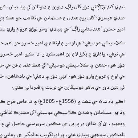
ننڍي کنڊ ۾ آڳاٽي دؤر کان راڳ ديوين ۽ ديوتائن کي ڀيٽا پيش ڪ
صدي عيسويءَ کان پوءِ ھندن ۽ مسلمانن جي ثقافت جو ھڪ ٻئي تي
امير خسرو ’ھندستاني راڳ‘ جي بنيادي اوسر توڙي عروج واري سلسل
ڪلاسيڪي موسيقيءَ جي اوسر ۽ ارتقاء ۾ امير خسرو جو اھم حصو
دؤر ھو، جنھن ۾ ڪلاسيڪي موسيقيءَ کي ھڪ علم ۽ فن جي حيثي
جي اوج ۽ عروج وارو دؤر ھو. انهي دؤر ۾ دھليءَ جي بادشاھن، خ
ئي نئين دور جي ماھر موسيقارن جي تربيت ۽ قدرداني ڪئي.
اڪبر بادشاھ جي عھد ۾ (556
وڌايو. مسلمانن ۽ ھندن ڪلاسيڪي موسيقيءَ کي مشترڪ ثقافتي ور
ويجهيو، ان کي شاھي درٻارين جي مڪمل سرپرستي حاصل ٿي ۽ آخ
نامڪمل سمجهي ويندي ھئي، پر اورنگزيب عالمگير جي زماني ۾ مو