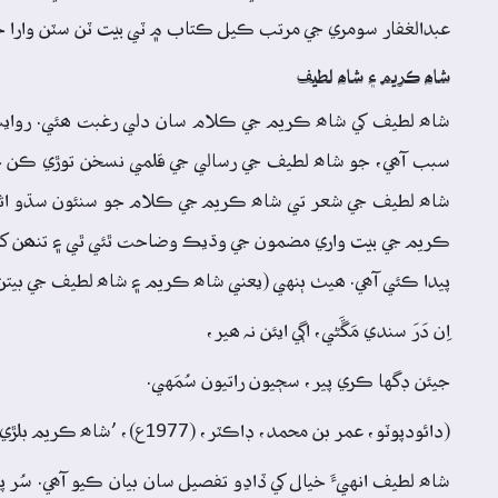
عبدالغفار سومري جي مرتب ڪيل ڪتاب ۾ ٽي بيت ٽن سٽن وارا ڄا
شاھ ڪريم ۽ شاھ لطيف
شاھ لطيف کي شاھ ڪريم جي ڪلام سان دلي رغبت ھئي. روايت آھ
سبب آھي، جو شاھ لطيف جي رسالي جي قلمي نسخن توڙي ڪن ڇپ
شاھ لطيف جي شعر تي شاھ ڪريم جي ڪلام جو سنئون سڌو اثر 
ڪريم جي بيت واري مضمون جي وڌيڪ وضاحت ٿئي ٿي ۽ تنھن کان
پيدا ڪئي آھي. ھيٺ ٻنهي (يعني شاھ ڪريم ۽ شاھ لطيف جي بيتن
اِن دَرَ سندي مَڱَڻي، اڳي ايئن نہ ھير،
جيئن ڊگها ڪري پير، سڄيون راتيون سُمَهي.
(دائودپوٽو، عمر بن محمد، ڊاڪٽر، (1977ع)، ’شاھ ڪريم بلڙيءَ واري جو ڪلام‘، بيت 60، ص: 99)
شاھ لطيف انهيءَ خيال کي ڏاڍو تفصيل سان بيان ڪيو آھي. سُر 