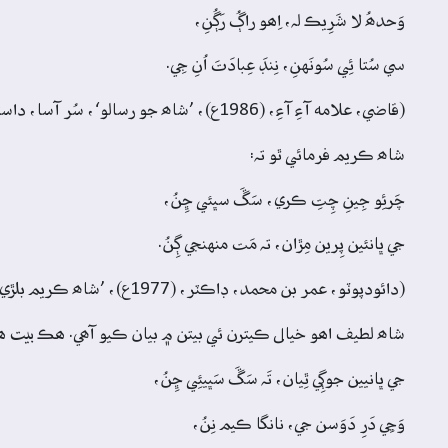
وَحدھُ لا شَرِيڪ لہ، اِھو راڳُ رَڳُنِ،
سي سُتا ئِي سُونَهنِ، نِنڊَ عِبادَتَ اُنِ جِي.
(قاضي، علامه آءِ آءِ، (1986ع)، ’شاھ جو رسالو‘، سُر آسا، داستان 4، بيت 48، ص: 135)
شاھ ڪريم فرمائي ٿو تہ:
چَرئِو جِينِ چِتِ ڪري، سَڱَ سڀئي ڇِنُ،
جي ڀانئين پِرين مِڙان، تہ مَت منهنجي ڳِنُ.
(دائودپوٽو، عمر بن محمد، ڊاڪٽر، (1977ع)، ’شاھ ڪريم بلڙيءَ واري جو ڪلام‘، بيت 3، ص: 45)
شاھ لطيف اھو خيال ڪيترن ئي بيتن ۾ بيان ڪيو آھي. ھڪ بيت ھ
جي ڀانيين جوڳِي ٿِيان، تَہ سَڱَ سَڀيئِي ڇِنُ،
وَڃِي دَرِ دَوَسن جي، نانگا ڪيم نِنُ،