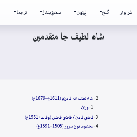
سُر وار
گنج
لِپِيُون
سھيڙِيندڙَ
ترجما
ش
شاھ لطيف جا متقدمين
شاھ لطف الله قادري (1611ع–1679ع)
وراڻ
قاضي قادن / قاضي قاضن (وفات: 1551ع)
مخدوم نوح سرور (1505–1591ع)