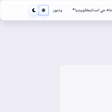
اھ جي انسائيڪلوپيڊيا
وڊيوز