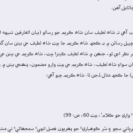
ڻايل آھن.
ي تہ شاھ لطيف سان شاھ ڪريم جو رسالو (بيان العارفين تنبيهه الغ
يل رسالن ۾ بہ ڪجهہ شاھ ڪريم جا بيت شاھ لطيف جي بيتن سان گڏ
نظر اچي ٿو، جنھن ۾ شاھ لطيف ڪيترا بيت، شاھ ڪريم جي بيتن جي
 سواءِ شاھ لطيف، شاھ ڪريم جي بيت وارو مضمون، پنھنجي بيتن ۾
) جا ڪجهہ مثال ڏجن ٿا. شاھ ڪريم چيو آھي:
پرڀاتي سڄو ۽ سُر ڪوهياريءَ جو پھريون فصل انهيءَ سمجھاڻيءَ تي مش