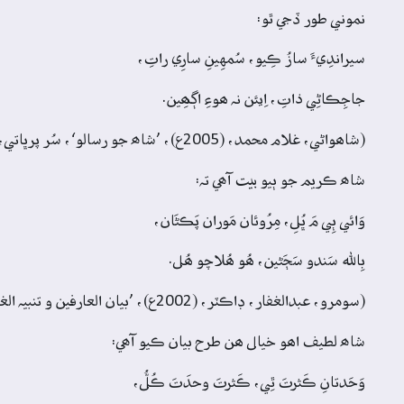
نموني طور ڏجي ٿو:
سيراندِيءَ سازُ ڪِيو، سُمهِينِ سارِي راتِ،
جاجِڪاڻِي ذاتِ، اِيئن نہ ھوءِ اڳھِين.
(شاھواڻي، غلام محمد، (2005ع)، ’شاھ جو رسالو‘، سُر پرڀاتي، داستان 3، بيت 1، ص: 858)
شاھ ڪريم جو ٻيو بيت آھي تہ:
وَائي ٻِي مَ ڀُلِ، مِرُوئان مَوران پَڪڻَان،
بِالله سَندو سَڄَڻين، ھُو ھُلاچو ھُل.
(سومرو، عبدالغفار، ڊاڪٽر، (2002ع)، ’بيان العارفين و تنبيہ الغافلين‘، ص: 22)
شاھ لطيف اھو خيال ھن طرح بيان ڪيو آھي:
وَحَدتانِ ڪَثرتَ ٿِي، ڪَثرتَ وحدَتَ ڪُلُّ،