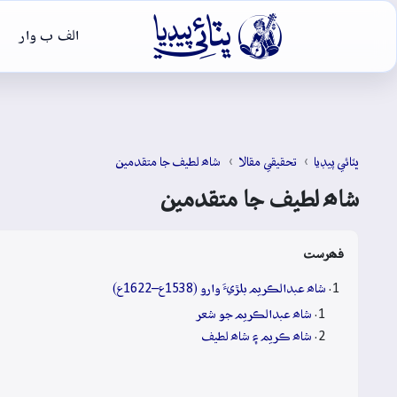

الف ب وار
ڀٽائي پيڊيا
تحقيقي مقالا
شاھ لطيف جا متقدمين
شاھ لطيف جا متقدمين
فھرست
شاھ عبدالڪريم بلڙيءَ وارو (1538ع–1622ع)
شاھ عبدالڪريم جو شعر
شاھ ڪريم ۽ شاھ لطيف