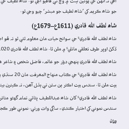
آھي تہ انهن جي پوئين سِٽ ۾ وچ تي قافيو اچي ٿو. شاھ لطيف جي
جو شاھ ڪريم کي ’شاھ لطيف جو مبشر‘ چيو وڃي ٿو.
شاھ لطف الله قادري (1611ع–1679ع)
ڏکڻ اوڀر طرف تعلقي ماتليءَ ۾ ملن ٿا. شاھ لطف الله قادري 1020ھ/1611ع ۾ ڄائو ۽ 1090ھ/1679ع ۾ وفات ڪيائين.
شاھ لطف الله قادري پنهجي دؤر جو عالم، فاضل شخص ۽ شاعر 
بيت ملن ٿا. سندس بيت اڪثر ٻن سٽن تي ٻڌل آھن، تہ ڪيترن بيتن
شاھ لطف الله قادريءَ کان شاھ عبداللطيف ڀٽائي تمام گهڻو متاث
سندس نموني کي اختيار ڪندي، ساڳي واٽ ورتي. نموني طور ڪجه
وراڻ