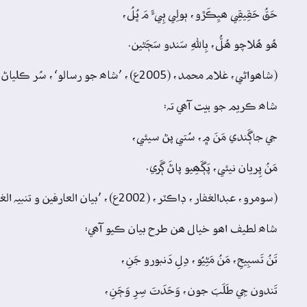
حَقُ حَقِيقِي ھيِڪَڙو، ٻولِي ٻِيءَ مَ ڀُلُ،
ھُو ھُلاچو ھُلُّ، بِاللهِ سَندو سَڄَڻين.
(شاھواڻي، غلام محمد، (2005ع)، ’شاھ جو رسالو‘، سُر ڪلياڻ، داستان 1، بيت 18، ص: 69)
شاھ ڪريم جو بيت آھي تہ:
جي جاڳَندي مَنَ ۾، سُتي پڻ سيئي،
مَنُ پِريان نيئي، پَڳَھِيو پاڻَ ڳَري.
(سومرو، عبدالغفار، ڊاڪٽر، (2002ع)، ’بيان العارفين و تنبيہ الغافلين‘، ص: 26)
شاھ لطيف اھو خيال ھن طرح بيان ڪيو آھي:
تَنُ تَسبِيحِ، مَنُ مَڻِيُو، دِلِ دَنبورو جَنِ،
تَندون جِي طَلَبَ جون، وَحَدَتَ سِرِ وَڄَنِ،