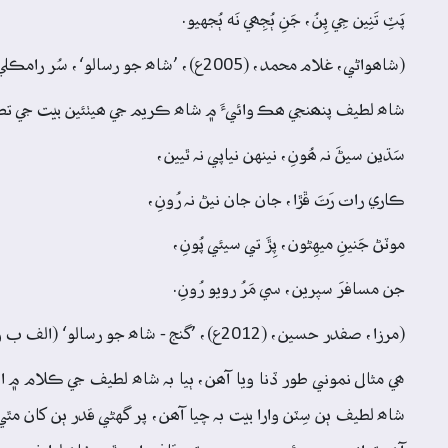
پَٽِ تَنِين جِي پِنُ، جَنِ ٻُجِھي نَه ٻُجهيو.
(شاھواڻي، غلام محمد، (2005ع)، ’شاھ جو رسالو‘، سُر رامڪلي، داستان 4، بيت 1، ص: 793)
شاھ لطيف پنھنجي ھڪ وائيءَ ۾ شاھ ڪريم جي ھيٺئين بيت جي ت
سَڌين سيڻَ نہ ھُونِ، نينهن نياپي نہ ٿيين،
ڪاري رات رَتَ ڦڙا، جان جان نيڻ نہ رُونِ،
موٽڻ جَنينِ ميهِڻون، پِڙَ تي سيئي پُونِ،
جن مسافرَ سپرين، سي مَرُ رويو رُونِ.
(مرزا، صفدر حسين، (2012ع)، ’گنج - شاھ جو رسالو‘ (الف ب وار ترتيب سان)، ترتيب: س، ص: 499)
ھي مثال نموني طور ڏنا ويا آھن، ٻيا بہ شاھ لطيف جي ڪلام ۾ اھ
شاھ لطيف ٻن سِٽن وارا بيت بہ چيا آھن، پر گهڻي قدر ٻن کان مٿي