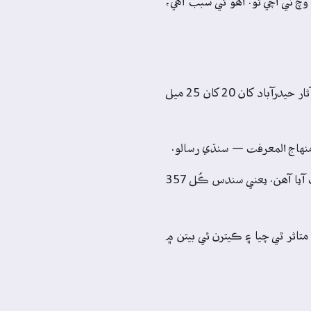
وچ تي اچي ٿو. اھو ئي سبب آھي،
شاھ لطف الله قادريءَ جي سوانح حيات مان معلوم ٿئي ٿو تہ ھُو اصل ’پريان لوءِ‘ جو ھو بعد ۾ ’اگهم ڪوٽ‘ اچي ويٺو. ’اگهم ڪوٽ‘ جا آثار حيدرآباد کان 20 کان 25 ميل
نهاج المعرفت — سنڌي رسالو.
شاھ لطف الله قادريءَ جي ڪتاب منهاج المعرفت مان 20 سنڌي بيت مليا آھن. ان کان سواءِ سندس سنڌي رسالي ۾ 227 سنڌي بيت ھٿ آيا آھن. يعني سندس ڪُل 357
متاثر ٿي چيا ۽ ڪيترن ئي بيتن ۾