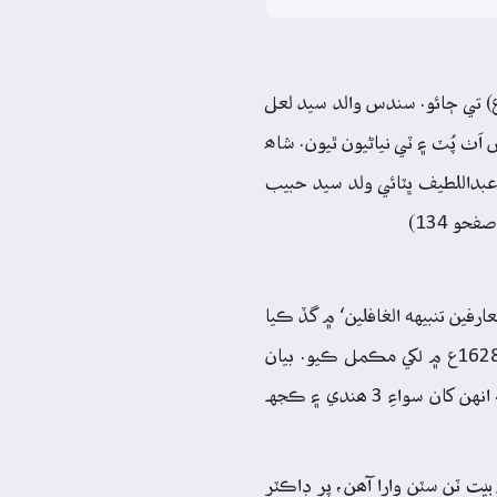
 عبدالڪريم بلڙيءَ وارو، متعلوي (مٽياروي) ساداتن جي خاندان مان ھو. شاھ ڪريم 20 شعبان، 943هه (مطابق 20 جنوري، 1538ع) تي ڄائو. سندس والد سيد لعل
 سالن جي ڄمار ۾، 7 ذوالقعد 1032ھ/1623ع تي وفات ڪئي. کيس اَٺ پُٽ ۽ ٽي نياڻيون ٿيون. شاھ
بداللطيف ڀٽائي ولد سيد حبيب
و 134)
فين تنبيهه الغافلين‘ ۾ گڏ ڪيا
ويا آھن. ’بيان العارفين تنبيهه الغافلين‘ سندس مريد محمد رضا بن عبدالواسع، سندس وفات کان ڇھ سال پوءِ يعني سن 1038ھ/1628ع ۾ لکي مڪمل ڪيو. بيان
العارفين ۾ جيڪي سنڌي بيت آيا آھن، انهن مان 92 بيت شاھ ڪريم جا آھن، 8 بيت قاضي قادن جا آھن ۽ 6 بيت ٻين شاعرن جا آھن. انهن کان سواءِ 3 ھندي ۽ ڪجهہ
بيت ٽن سٽن وارا آھن، پر ڊاڪٽر