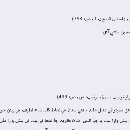
ضمين ڪئي آھي:
ڙا ڪيترائي مثال ملندا. فني سٽاءَ جي لحاظ کان شاھ لطيف جي بيتن جو
 سِٽن وارا بيت بہ چيا اٿس. شاھ ڪريم جا فقط ٽي بيت ٽن سِٽن وارا ملن 