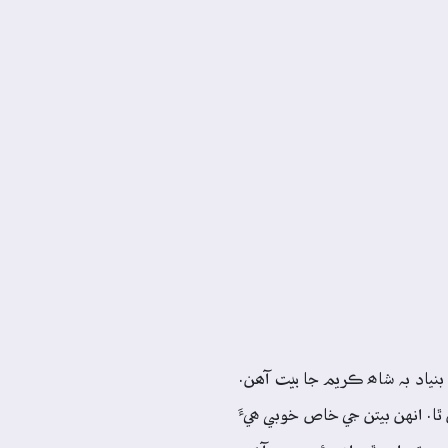
 بنياد بہ شاھ ڪريم جا بيت آھن.
ٿا. انهن بيتن جي خاص خوبي ھيءَ