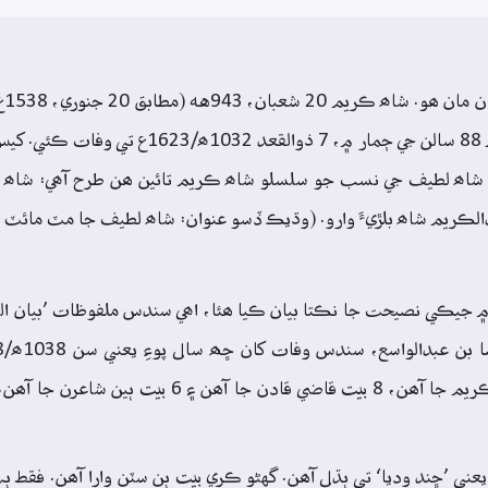
شاھ
محمد شاھ پنھنجي وقت جو وڏو بزرگ ٿي گذريو آھي. شاھ ڪريم 88
 شاھ لطيف جي نسب جو سلسلو شاھ ڪريم تائين ھن طرح آھي: شاھ ع
ڪريم شاھ بلڙيءَ وارو. (وڌيڪ ڏسو عنوان: شاھ لطيف جا مٽ مائٽ صفح
 جيڪي نصيحت جا نڪتا بيان ڪيا ھئا، اھي سندس ملفوظات ’بيان العار
ني ’ڇند وديا‘ تي ٻڌل آھن. گهڻو ڪري بيت ٻن سٽن وارا آھن. فقط ٻہ 