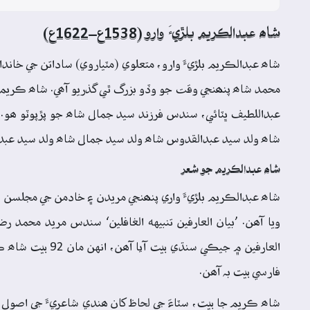
شاھ عبدالڪريم بلڙيءَ وارو (1538ع–1622ع)
عبداللطيف ڀٽائي، سندس فرزند سيد جمال شاھ جو پڙپوٽو ھو.
شاھ ولد سيد عبدالقدوس شاھ ولد سيد جمال شاھ ولد سيد عبدال
شاھ عبدالڪريم جو شعر
شاھ عبدالڪريم بلڙيءَ واري پنھنجي مريدن ۽ خادمن جي مجلسن ۾
فارسي بيت بہ آھن.
شاھ ڪريم جا بيت، سٽاءَ جي لحاظ کان ھندي شاعريءَ جي اصول يع