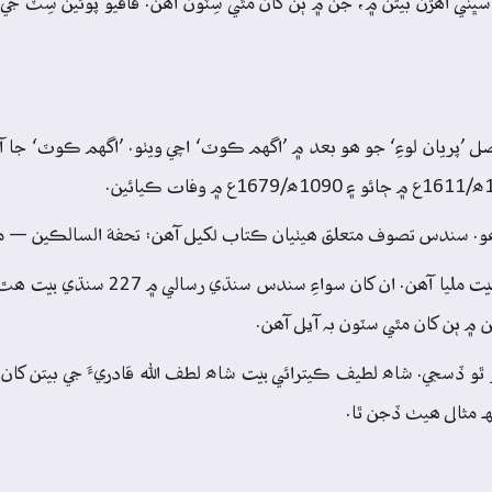
 سڀني اھڙن بيتن ۾، جن ۾ ٻن کان مٿي سِٽون آھن. قافيو پوئين سِٽ جي 
ھو. سندس تصوف متعلق ھيٺيان ڪتاب لکيل آھن: تحفة السالڪين — م
 ۾ ٻن کان مٿي سٽون بہ آيل آھن.
ر ٿو ڏسجي. شاھ لطيف ڪيترائي بيت شاھ لطف الله قادريءَ جي بيتن کان 
ہ مثال ھيٺ ڏجن ٿا.