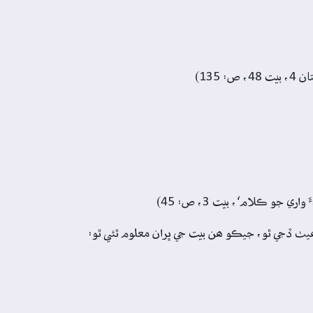
يٺ ڏجي ٿو، جيڪو ھن بيت جي ڀران معلوم ٿئي ٿو: