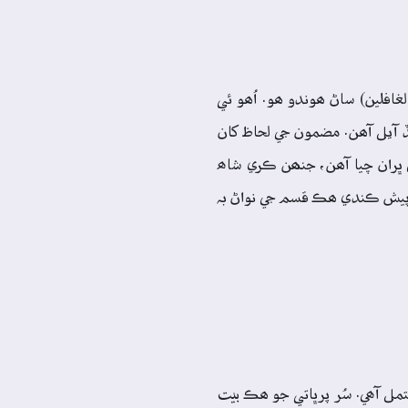
افلين) ساڻ ھوندو ھو. اُھو ئي
 آيل آھن. مضمون جي لحاظ کان
 ڀران چيا آھن، جنھن ڪري شاھ
 پيش ڪندي ھڪ قسم جي نواڻ بہ
تمل آھي. سُر پرڀاتي جو ھڪ بيت