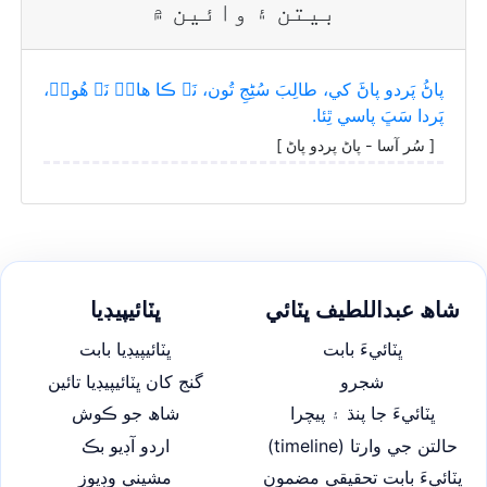
بيتن ۽ وائين ۾
پاڻُ پَردو پاڻَ کي، طالِبَ سُڻِجِ تُون، نَہ ڪا ھانۡ نَہ ھُونۡ،
پَردا سَڀَ پاسي ٿِئا.
[ سُر آسا - پاڻ پردو پاڻ ]
شاھ عبداللطيف ڀٽائي
ڀٽائيپيڊيا
ڀٽائيءَ بابت
ڀٽائيپيڊيا بابت
شجرو
گنج کان ڀٽائيپيڊيا تائين
ڀٽائيءَ جا پنڌ ۽ پيچرا
شاھ جو ڪوش
حالتن جي وارتا (timeline)
اردو آڊيو بڪ
ڀٽائيءَ بابت تحقيقي مضمون
مشيني وڊيوز