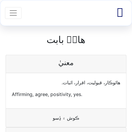

igation
ھانۡ بابت
معنيٰ
ھائوڪار، قبوليت، اقرار، اثبات.
Affirming, agree, positivity, yes.
ڪوش ۾ ڏِسو