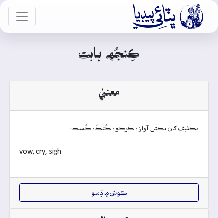

vigation
ڪِنجُهہ بابت
معنيٰ
تڪليف کان نڪتل آواز، ڪرڪو، ڪُڻڪَ، ڪُسڪ.
vow, cry, sigh
ڪوش ۾ ڏِسو