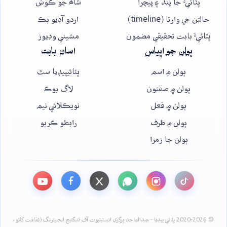
ڀٽائيءَ جا پنڌ ۽ پيچرا
شاھ جو ڪوش
حالتن جي وارتا (timeline)
اردو آڊيو بڪ
ڀٽائيءَ بابت تحقيقي مضمون
مشيني وڊيوز
ٻولن جو اڀياس
اسان بابت
ٻولن ۾ اسم
ڀٽائيپيڊيا سٿ
ٻولن ۾ صفتون
لاگ بوڪ
ٻولن ۾ فعل
نويڪلائي نيم
ٻولن ۾ ظرف
رابطو ڪريو
ٻولن جا زمرا
© 2020-2026 ڀٽائي پيڊيا - عبدالماجد ڀرڳڙي انسٽيٽيوٽ آف لئنگئيج انجنيئرنگ (ثقافت کاتو،