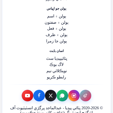
ٻولن جو اڀياس
ٻولن ۾ اسم
ٻولن ۾ صفتون
ٻولن ۾ فعل
ٻولن ۾ ظرف
ٻولن جا زمرا
اسان بابت
ڀٽائيپيڊيا سٿ
لاگ بوڪ
نويڪلائي نيم
رابطو ڪريو
© 2020-2026 ڀٽائي پيڊيا - عبدالماجد ڀرڳڙي انسٽيٽيوٽ آف
لئنگئيج انجنيئرنگ (ثقافت کاتو، سنڌ حڪومت)