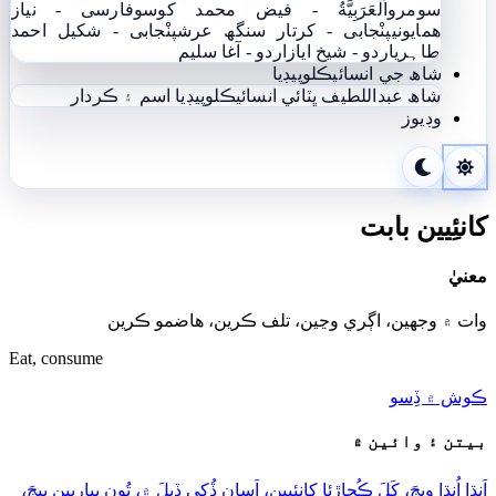
سومرو
اَلْعَرَبِيَّةُ - فيض محمد کوسو
فارسی - نياز
ھمايوني
پنْجابی - کرتار سنگھ عرش
پنْجابی - شکیل احمد
طاہری
اردو - شيخ اياز
اردو - آغا سليم
شاھ جي انسائيڪلوپيڊيا
شاھ عبداللطيف ڀٽائي انسائيڪلوپيڊيا
اسم ۽ ڪردار
وڊيوز
کانئِيين بابت
معنيٰ
وات ۾ وجهين، اڳري وڃين، تلف ڪرين، ھاضمو ڪرين
Eat, consume
ڪوش ۾ ڏِسو
بيتن ۽ وائين ۾
اَنڌا اُنڌا ويڄَ، کَلَ ڪُڄاڙِئا کانئِيين، اَسان ڏُکي ڏِيلَ ۾، تُون پِياريين پيڄَ،