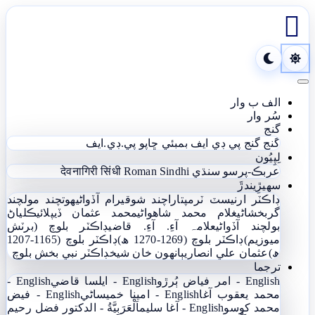

Toggle navigation
الف ب وار
سُر وار
گنج
گنج
گنج پي ڊي ايف
بمبئي ڇاپو پي.ڊي.ايف
لِپِيُون
عربڪ-پرسو سنڌي
Roman Sindhi
देवनागिरी सिंधी
سھيڙِيندڙَ
ڊاڪٽر ارنيسٽ ٽرمپ
تاراچند شوقيرام آڏواڻي
ھوتچند مولچند
گربخشاڻي
غلام محمد شاھواڻي
محمد عثمان ڏيپلائي
ڪلياڻ
بولچند آڏواڻي
علامہ آءِ. آءِ. قاضي
ڊاڪٽر بلوچ (برٽش
ميوزيم)
ڊاڪٽر بلوچ (1269-1270 ھ)
ڊاڪٽر بلوچ (1165-1207
ھ)
عثمان علي انصاري
ٻانهون خان شيخ
ڊاڪٽر نبي بخش بلوچ
ترجما
English - امر فياض ٻُرڙو
English - ايلسا قاضي
English -
محمد يعقوب آغا
English - امينا خميساڻي
English - فيض
محمد کوسو
English - آغا سليم
اَلْعَرَبِيَّةُ - الدکتور فضل رحیم