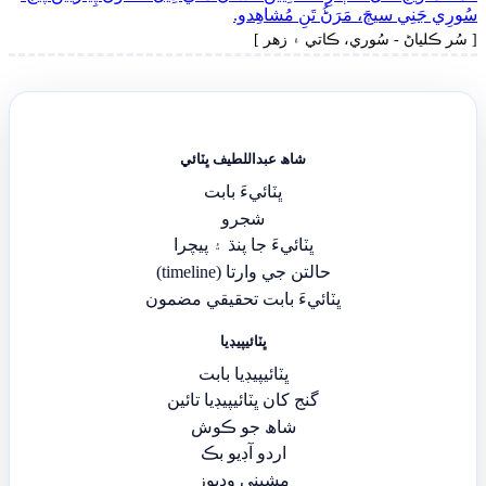
سُورِي جَنِي سيڄَ، مَرَڻُ تَنِ مُشاھِدو.
[ سُر ڪلياڻ - سُوري، ڪاتي ۽ زھر ]
شاھ عبداللطيف ڀٽائي
ڀٽائيءَ بابت
شجرو
ڀٽائيءَ جا پنڌ ۽ پيچرا
حالتن جي وارتا (timeline)
ڀٽائيءَ بابت تحقيقي مضمون
ڀٽائيپيڊيا
ڀٽائيپيڊيا بابت
گنج کان ڀٽائيپيڊيا تائين
شاھ جو ڪوش
اردو آڊيو بڪ
مشيني وڊيوز