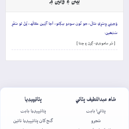
بيتن ۽ وائين ۾
وَڃيئِي وِسَرِي شالَ، جو تُون سودو سِکِئو، اَڃا آئِيين ڪالَهہ، پُڻۡ ٿو سَفَرِ
سَنبَھين.
[ سُر سامونڊي - ڳرڻ ۽ چنتا ]
شاھ عبداللطيف ڀٽائي
ڀٽائيپيڊيا
ڀٽائيءَ بابت
ڀٽائيپيڊيا بابت
شجرو
گنج کان ڀٽائيپيڊيا تائين