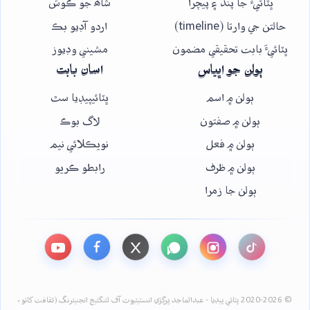
ڀٽائيءَ جا پنڌ ۽ پيچرا
شاھ جو ڪوش
حالتن جي وارتا (timeline)
اردو آڊيو بڪ
ڀٽائيءَ بابت تحقيقي مضمون
مشيني وڊيوز
ٻولن جو اڀياس
اسان بابت
ٻولن ۾ اسم
ڀٽائيپيڊيا سٿ
ٻولن ۾ صفتون
لاگ بوڪ
ٻولن ۾ فعل
نويڪلائي نيم
ٻولن ۾ ظرف
رابطو ڪريو
ٻولن جا زمرا
© 2020-2026 ڀٽائي پيڊيا - عبدالماجد ڀرڳڙي انسٽيٽيوٽ آف لئنگئيج انجنيئرنگ (ثقافت کاتو،