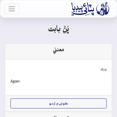

vigation
پُڻۡ بابت
معنيٰ
وري.
Again.
ڪوش ۾ ڏِسو