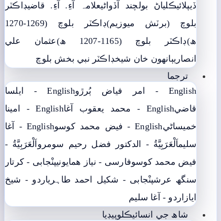
ڏيپلائي
ڪلياڻ بولچند آڏواڻي
علامہ آءِ. آءِ. قاضي
ڊاڪٽر
بلوچ (برٽش ميوزيم)
ڊاڪٽر بلوچ (1269-1270
ھ)
ڊاڪٽر بلوچ (1165-1207 ھ)
عثمان علي
انصاري
ٻانهون خان شيخ
ڊاڪٽر نبي بخش بلوچ
ترجما
English - امر فياض ٻُرڙو
English - ايلسا
قاضي
English - محمد يعقوب آغا
English - امينا
خميساڻي
English - فيض محمد کوسو
English - آغا
سليم
اَلْعَرَبِيَّةُ - الدکتور فضل رحیم سومرو
اَلْعَرَبِيَّةُ -
فيض محمد کوسو
فارسی - نياز ھمايوني
پنْجابی - کرتار
سنگھ عرش
پنْجابی - شکیل احمد طاہری
اردو - شيخ
اياز
اردو - آغا سليم
شاھ جي انسائيڪلوپيڊيا