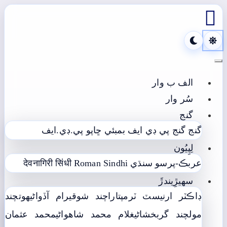

Toggle navigation
الف ب وار
سُر وار
گنج
گنج
گنج پي ڊي ايف
بمبئي ڇاپو پي.ڊي.ايف
لِپِيُون
عربڪ-پرسو سنڌي
Roman Sindhi
देवनागिरी सिंधी
سھيڙِيندڙَ
ڊاڪٽر ارنيسٽ ٽرمپ
تاراچند شوقيرام آڏواڻي
ھوتچند
مولچند گربخشاڻي
غلام محمد شاھواڻي
محمد عثمان