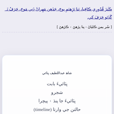
ڪَنزَ قُدُورِي ڪافِيا، پَنا پَڙِهيَمِ پوڄَ، جَڏھِن مَھِراڻَ ڏِنِي مَوجَ، حَرَفُ نَہ
گَڏِئو حَرَفَ کي.
[ سُر يمن ڪلياڻ - پنا پڙهڻ ۽ ڪڙهڻ ]
شاھ عبداللطيف ڀٽائي
ڀٽائيءَ بابت
شجرو
ڀٽائيءَ جا پنڌ ۽ پيچرا
حالتن جي وارتا (timeline)