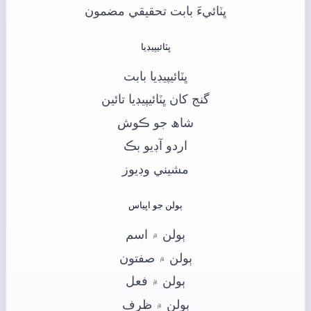
ڀٽائيءَ بابت تحقيقي مضمون
ڀٽائيپيڊيا
ڀٽائيپيڊيا بابت
گنج کان ڀٽائيپيڊيا تائين
شاھ جو ڪوش
اردو آڊيو بڪ
مشيني وڊيوز
ٻولن جو اڀياس
ٻولن ۾ اسم
ٻولن ۾ صفتون
ٻولن ۾ فعل
ٻولن ۾ ظرف