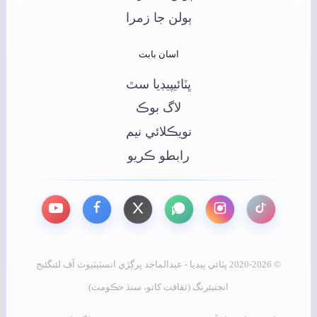
ٻولن جا زمرا
اسان بابت
ڀٽائيپيڊيا سٿ
لاگ بوڪ
نويڪلائي نيم
رابطو ڪريو
© 2020-2026 ڀٽائي پيڊيا - عبدالماجد ڀرڳڙي انسٽيٽيوٽ آف لئنگئيج
انجنيئرنگ (ثقافت کاتو، سنڌ حڪومت)