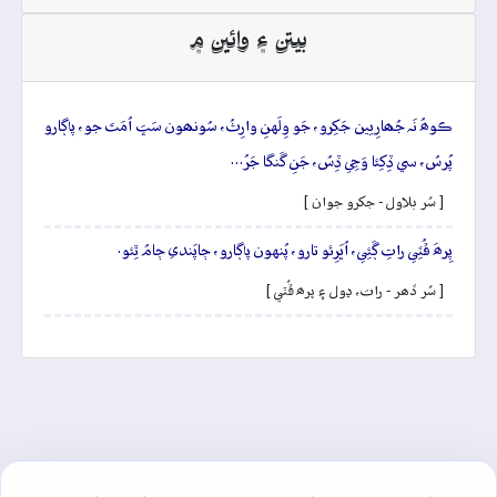
بيتن ۽ وائين ۾
ڪوھُ نَہ جُھارِيين جَکِرو، جَو وِلَهنِ وارِثُ، سُونھون سَڀَ اُمَتَ جو، پاڳارو
پُرسُ، سي ڏِکِئا وَڃِي ڏِسُ، جَنِ گَنگا جَرُ…
[ سُر بلاول - جکرو جوان ]
پِرھَ ڦُٽِي راتِ ڳَئِي، اُڀَرِئو تارو، پُنهون پاڳارو، ڄاپَندي ڄامُ ٿِئو.
[ سُر ڏھر - رات، ڍول ۽ پرھ ڦُٽي ]