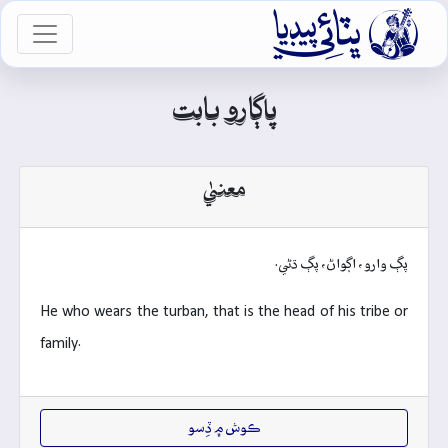

vigation
پاڳارو بابت
معنيٰ
پڳ وارو، اڳواڻ، پڳ ڌڻي.
He who wears the turban, that is the head of his tribe or
family.
ڪوش ۾ ڏِسو