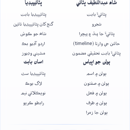
شاھ عبداللطيف ڀٽائي
ڀٽائيپيڊيا
ڀٽائيءَ بابت
ڀٽائيپيڊيا بابت
شجرو
گنج کان ڀٽائيپيڊيا تائين
ڀٽائيءَ جا پنڌ ۽ پيچرا
شاھ جو ڪوش
حالتن جي وارتا (timeline)
اردو آڊيو بڪ
ڀٽائيءَ بابت تحقيقي مضمون
مشيني وڊيوز
ٻولن جو اڀياس
اسان بابت
ٻولن ۾ اسم
ڀٽائيپيڊيا سٿ
ٻولن ۾ صفتون
لاگ بوڪ
ٻولن ۾ فعل
نويڪلائي نيم
ٻولن ۾ ظرف
رابطو ڪريو
ٻولن جا زمرا