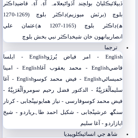
ڏيپلائي
ڪلياڻ بولچند آڏواڻي
علامہ آءِ. آءِ. قاضي
ڊاڪٽر
بلوچ (برٽش ميوزيم)
ڊاڪٽر بلوچ (1269-1270
ھ)
ڊاڪٽر بلوچ (1165-1207 ھ)
عثمان علي
انصاري
ٻانهون خان شيخ
ڊاڪٽر نبي بخش بلوچ
ترجما
English - امر فياض ٻُرڙو
English - ايلسا
قاضي
English - محمد يعقوب آغا
English - امينا
خميساڻي
English - فيض محمد کوسو
English - آغا
سليم
اَلْعَرَبِيَّةُ - الدکتور فضل رحیم سومرو
اَلْعَرَبِيَّةُ -
فيض محمد کوسو
فارسی - نياز ھمايوني
پنْجابی - کرتار
سنگھ عرش
پنْجابی - شکیل احمد طاہری
اردو - شيخ
اياز
اردو - آغا سليم
شاھ جي انسائيڪلوپيڊيا