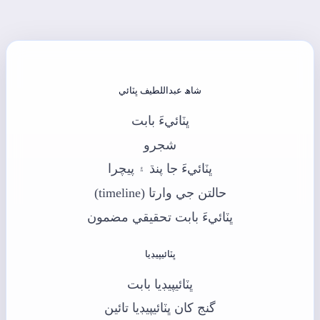
شاھ عبداللطيف ڀٽائي
ڀٽائيءَ بابت
شجرو
ڀٽائيءَ جا پنڌ ۽ پيچرا
حالتن جي وارتا (timeline)
ڀٽائيءَ بابت تحقيقي مضمون
ڀٽائيپيڊيا
ڀٽائيپيڊيا بابت
گنج کان ڀٽائيپيڊيا تائين