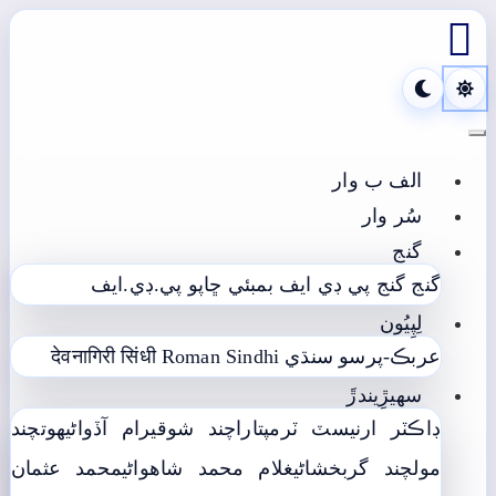

Toggle navigation
الف ب وار
سُر وار
گنج
گنج
گنج پي ڊي ايف
بمبئي ڇاپو پي.ڊي.ايف
لِپِيُون
عربڪ-پرسو سنڌي
Roman Sindhi
देवनागिरी सिंधी
سھيڙِيندڙَ
ڊاڪٽر ارنيسٽ ٽرمپ
تاراچند شوقيرام آڏواڻي
ھوتچند
مولچند گربخشاڻي
غلام محمد شاھواڻي
محمد عثمان