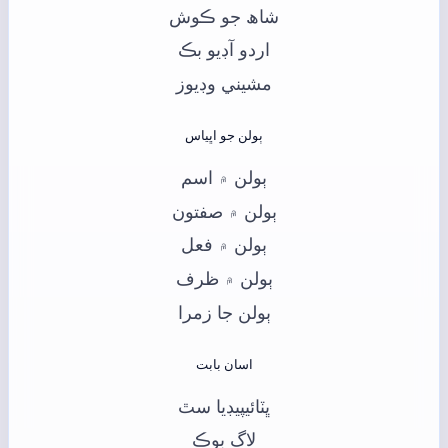
شاھ جو ڪوش
اردو آڊيو بڪ
مشيني وڊيوز
ٻولن جو اڀياس
ٻولن ۾ اسم
ٻولن ۾ صفتون
ٻولن ۾ فعل
ٻولن ۾ ظرف
ٻولن جا زمرا
اسان بابت
ڀٽائيپيڊيا سٿ
لاگ بوڪ