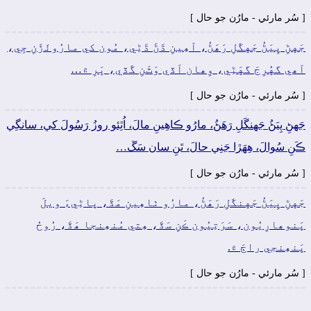
[ سُر مارئي - مارُن جو حال ]
جَهڻِ پِيَڻُ جَهگَلِ رَھَڻُ، آھِينِ ڌَڻَ ڌَڻِي، مُون کي مارُوئَڙَنِ جِي،
آھي گهُرِجَ گهَڻِي، وِھان اَڏي وَٽَنِ گَڏي، ڀَرِ ۾…
[ سُر مارئي - مارُن جو حال ]
جَهڻِ پِيَڻُ جَهنگَلِ رَھَڻُ، مارُو ڪاھِينِ مالَ، اُٿِئو روزُ رَسُولَ کي، سانگِي
ڪَنِ سُوالَ، ھِهَڙا جَنِي حالَ، تَنِ سان سَڱ…
[ سُر مارئي - مارُن جو حال ]
جَهڻِ پِيَڻُ جَهنگَلِ رَھَڻُ، مارُو ٺاھِينِ مَڏَ، پاڻِيءَ ويلَ
پَنوھارِيُون، سَرَتِيُون ڪَنِ سَڏَ، ھِتي مُنھِنجا ھَڏَ، رُوحُ
پَنھِنجي راڄَ ۾.
[ سُر مارئي - مارُن جو حال ]