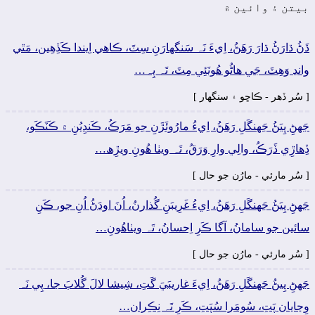
بيتن ۽ وائين ۾
ڌَڻُ ڌارَڻُ ڌارَ رَھَڻُ، اِيءَ نَہ سَنگهارَنِ سِٽَ، ڪاھي اِيندا ڪَڏِھِين، مَٿي
وانڍ وَھِٽَ، جَي ھاڻُو ھُونَئِي مِٽَ، تَہ پِہ…
[ سُر ڏھر - ڪاڇو ۽ سنگهار ]
جَهڻِ پِيَڻُ جَهنگَلِ رَھَڻُ، اِيءُ مارُوئَڙَنِ جو مَرَڪُ، ڪَنڊِيُنِ ۾ ڪَٽَڪَو،
ڏِھاڙِي ڏَرَڪُ، والِي وارِ وَرَقُ، تَہ ويٺا ھُونِ ويڙِھ…
[ سُر مارئي - مارُن جو حال ]
جَهڻِ پِيَڻُ جَهنگَلِ رَھَڻُ، اِيءُ غَرِيبَنِ گُذارنُ، اُنَ اوڍَڻُ اُنِ جو، ڪَنِ
سائين جو سامانُ، آگا ڪَرِ اِحسانُ، تَہ ويٺاھُونِ…
[ سُر مارئي - مارُن جو حال ]
جَهڻِ پِيڻُ جَهنگَلِ رَھَڻُ، اِيءَ غاريبَيَ گَتِ، شِيشا لالَ گُلابَ جا، پِي نَہ
وِڃايان پَتِ، سُومَرا سُپَتِ، ڪَرِ تَہ نِڪِران…