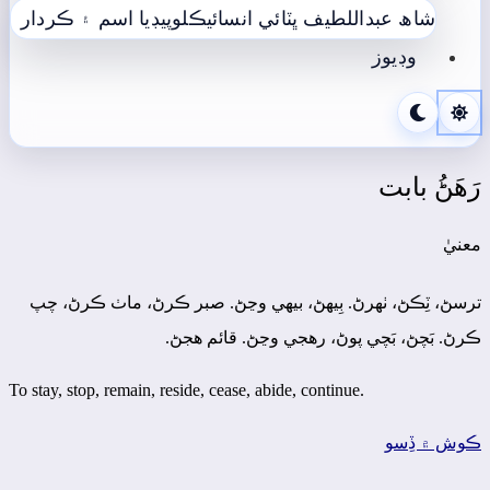
شاھ عبداللطيف ڀٽائي انسائيڪلوپيڊيا
اسم ۽ ڪردار
وڊيوز
رَھَڻُ بابت
معنيٰ
ترسڻ، ٽِڪڻ، ٺھرڻ. بِيھڻ، بيھي وڃڻ. صبر ڪرڻ، ماٺ ڪرڻ، چپ
ڪرڻ. بَچڻ، بَچي پوڻ، رهجي وڃڻ. قائم هجڻ.
To stay, stop, remain, reside, cease, abide, continue.
ڪوش ۾ ڏِسو