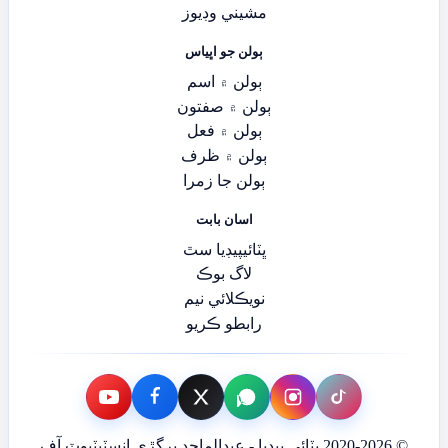
مشيني وڊيوز
ٻولن جو اڀياس
ٻولن ۾ اسم
ٻولن ۾ صفتون
ٻولن ۾ فعل
ٻولن ۾ ظرف
ٻولن جا زمرا
اسان بابت
ڀٽائيپيڊيا سٿ
لاگ بوڪ
نويڪلائي نيم
رابطو ڪريو
© 2020-2026 ڀٽائي پيڊيا - عبدالماجد ڀرڳڙي انسٽيٽيوٽ آف