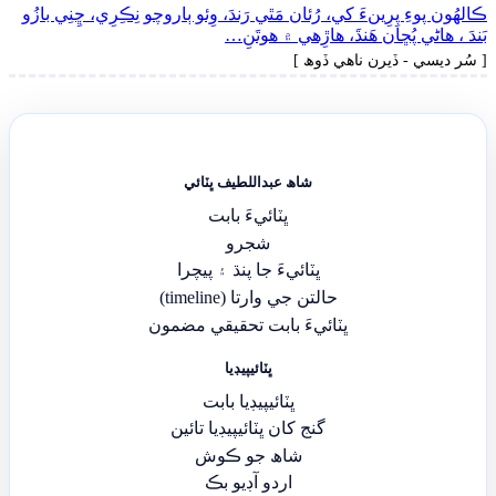
ڪالهُون پوءِ پِرِينءَ کي، رُئان مَٿي رَندَ، وِئو ٻاروچو نِڪِرِي، ڇِنِي بازُو
بَندَ ، ھاڻي پُڇان ھَنڌَ، ھاڙِھي ۾ ھوتَنِ…
[ سُر ديسي - ڏيرن ناھي ڏوھ ]
شاھ عبداللطيف ڀٽائي
ڀٽائيءَ بابت
شجرو
ڀٽائيءَ جا پنڌ ۽ پيچرا
حالتن جي وارتا (timeline)
ڀٽائيءَ بابت تحقيقي مضمون
ڀٽائيپيڊيا
ڀٽائيپيڊيا بابت
گنج کان ڀٽائيپيڊيا تائين
شاھ جو ڪوش
اردو آڊيو بڪ