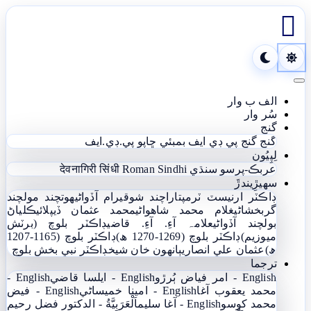

Toggle navigation
الف ب وار
سُر وار
گنج
گنج
گنج پي ڊي ايف
بمبئي ڇاپو پي.ڊي.ايف
لِپِيُون
عربڪ-پرسو سنڌي
Roman Sindhi
देवनागिरी सिंधी
سھيڙِيندڙَ
ڊاڪٽر ارنيسٽ ٽرمپ
تاراچند شوقيرام آڏواڻي
ھوتچند مولچند
گربخشاڻي
غلام محمد شاھواڻي
محمد عثمان ڏيپلائي
ڪلياڻ
بولچند آڏواڻي
علامہ آءِ. آءِ. قاضي
ڊاڪٽر بلوچ (برٽش
ميوزيم)
ڊاڪٽر بلوچ (1269-1270 ھ)
ڊاڪٽر بلوچ (1165-1207
ھ)
عثمان علي انصاري
ٻانهون خان شيخ
ڊاڪٽر نبي بخش بلوچ
ترجما
English - امر فياض ٻُرڙو
English - ايلسا قاضي
English -
محمد يعقوب آغا
English - امينا خميساڻي
English - فيض
محمد کوسو
English - آغا سليم
اَلْعَرَبِيَّةُ - الدکتور فضل رحیم