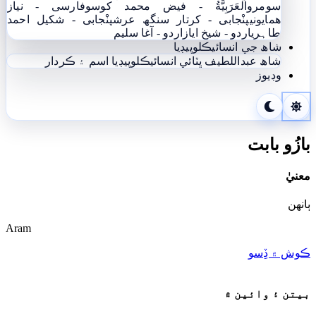
سومرو
اَلْعَرَبِيَّةُ - فيض محمد کوسو
فارسی - نياز
ھمايوني
پنْجابی - کرتار سنگھ عرش
پنْجابی - شکیل احمد
طاہری
اردو - شيخ اياز
اردو - آغا سليم
شاھ جي انسائيڪلوپيڊيا
شاھ عبداللطيف ڀٽائي انسائيڪلوپيڊيا
اسم ۽ ڪردار
وڊيوز
بازُو بابت
معنيٰ
ٻانھن
Aram
ڪوش ۾ ڏِسو
بيتن ۽ وائين ۾