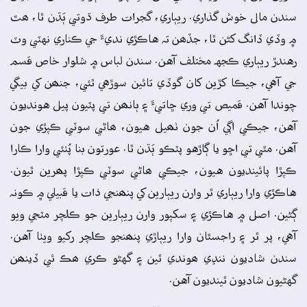
سندن مال خوش گذاري. ريٻاري، گجرات طرف ڌوتي ٻَڌن ٿا، ھٿ
۾ وڏي ڏانگ کڻن ٿا، جڏھن تہ هاڪڙي نديءَ جي ڪناري نهٽي وٽ
رهندڙ ريٻاري ڪجهہ مختلف آهن. سندن لباس ۾ شلوار خاص قسم
جي آهي، جيڪا کڙين کان گوڏي تائين سوڙهي ٿئي، جنھن کي بيگي
چوندا آهن. قميص تي وري ڇاتيءَ ۽ ٻانھن تي پٽيون پيل هونديون
آهن، جيڪي اڳي اُن جون ٺھيل هيون، ھاڻي سوٽي ڪپڙي جون
آهن. مٿي تي اڇو يا ڳاڙهو پٽڪو ٻَڌن ٿا. عورتون بنا پُٺئي وارا ڪارا
ڪپڙا پائينديون هيون، جيڪي ھاڻي سوٽي ڪپڙا پھرين ٿيون.
هاڪڙي وارا ريٻاري ٿر وارن ريٻارين کي پنھنجي ذات يا قبيلي ۾ ڪونہ
ڳڻين. اصل ۾ هاڪڙي ۽ سکپور وارن ريٻارين جو ڪلچر مٽجي ويو
آهي، پر ٿر ۽ راجسٿان وارا ريٻاڙي پنھنجو ڪلچر رکيو ويٺا آهن.
سندن شاديون ننڍي ھوندي ٿين ۽ گهڻو ڪري ھڪ ئي ڏينھن
گهڻيون شاديون ٿينديون آهن.