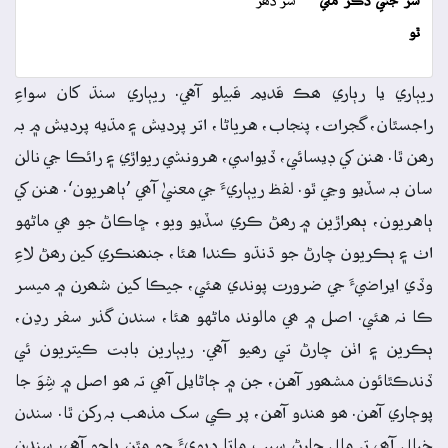
سر جتي ذڪر ملي
سر ڏھر
ٿو
ريٻاري يا رٻاري ھڪ قديم قبيلو آهي. ريٻاري سنڌ کان سواءِ
راجسٿان، گجرات، پنجاب، هرياڻا، اتر پرديش ۽ مڌيه پرديش ۾ بہ
رھن ٿا. هنن کي ڊيسائي، ڏيواسي، هرونشي ريواڙي ۽ رائڪا جي نالن
سان بہ سڏيو وڃي ٿو. لفظ ريٻاريءَ جي معنيٰ آھي ’ٻاهريون‘. هنن کي
ٻاهريون، ٻھراڙين ۾ رھڻ ڪري سڏيو ويو، ڇاڪاڻ جو ھي ماڻهو
اٺ ۽ ٻڪريون چارڻ جو ڌنڌو ڪندا هئا، جنھنڪري کين رھڻ لاءِ
وڏي ايراضيءَ جي ضرورت پوندي هئي، جيڪا کين شھرن ۾ ميسر
ڪا نہ هئي. اصل ۾ ھي مالوند ماڻهو هئا، سندن گذر سفر رڍن،
ٻڪرين ۽ اٺن چارڻ تي رھيو آهي. ريٻارين بابت ڪيتريون ئي
ڏندڪٿائون مشھور آهن، جن ۾ ڄاڻايل آھي تہ ھو اصل ۾ شِوَ جا
پوڄاري آهن. ھو ھندو آهن، پر ڪي سک مذھب بہ رکن ٿا. سندن
خيال آھي تہ مال چارڻ سبب ماتا ديويءَ جو مٿن پاڇو آهي. سندن