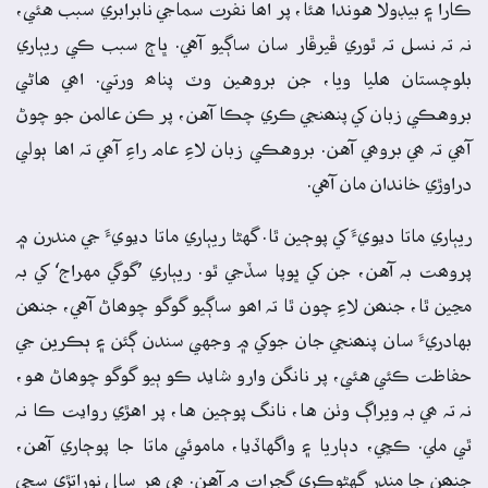
ڪارا ۽ بيڊولا هوندا هئا، پر اھا نفرت سماجي نابرابري سبب هئي،
نہ تہ نسل تہ ٿوري ڦيرڦار سان ساڳيو آهي. ڀاڄ سبب ڪي ريٻاري
بلوچستان ھليا ويا، جن بروهين وٽ پناھ ورتي. اھي ھاڻي
بروهڪي زبان کي پنھنجي ڪري چڪا آهن، پر ڪن عالمن جو چوڻ
آھي تہ ھي بروھي آهن. بروهڪي زبان لاءِ عام راءِ آھي تہ اھا ٻولي
دراوڙي خاندان مان آهي.
ريٻاري ماتا ديويءَ کي پوڄين ٿا. گهڻا ريٻاري ماتا ديويءَ جي مندرن ۾
پروھت بہ آهن، جن کي ڀوپا سڏجي ٿو. ريٻاري ’گوگي مهراج‘ کي بہ
مڃين ٿا، جنھن لاءِ چون ٿا تہ اھو ساڳيو گوگو چوھاڻ آهي، جنھن
بهادريءَ سان پنھنجي جان جوکي ۾ وجهي سندن ڳئن ۽ ٻڪرين جي
حفاظت ڪئي هئي، پر نانگن وارو شايد ڪو ٻيو گوگو چوھاڻ هو،
نہ تہ ھي بہ ويراڳ وٺن ها، نانگ پوڄين ها، پر اهڙي روايت ڪا نہ
ٿي ملي. ڪڇي، دٻاريا ۽ واگهاڏيا، ماموئي ماتا جا پوڄاري آهن،
جنھن جا مندر گهڻوڪري گجرات ۾ آهن. ھي ھر سال نوراتڙي سڄي