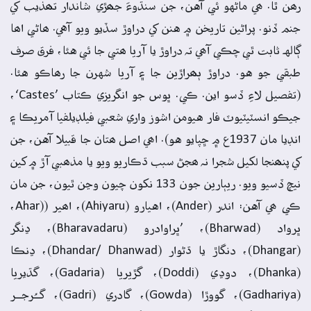
رھن ٿا. ھي ماڻهو ئي آهن، جن سنڌوءَ جھڙي شاندار تھذيب کي
جنم ڏنو. پراڻين تاريخن ۾ هنن کي دراوڙ سڏيو ويو آهي. ھاڻي اھا
ڳالهہ ثابت ٿي چڪي آھي تہ دراوڙ يا آريا ھتي جا ئي هئا، فرق صرف
طبقي جو هو. دراوڙ ٻھراڙين جا ۽ آريا شهرن جا رھاڪو هئا.
(تفصيل لاءِ ڏسو اين. ڪي. ڀوس جو انگريزي ڪتاب ’Castes‘،
جيڪو انسٽيٽيوٽ فار هيومن اشوز واري شعبي فيلڊيلفيا آمريڪا ۽
انڊيا مان 1937ع ۾ ڇپايو هو). اھي اصل ھتان جا قبيلا آهن، جن
کي پنھنجا لکيل شجرا نہ ھجڻ سبب ڌڪاريو ويو يا مذھبي آڙ ۾ کين
نيچ ڏسيو ويو. ريٻارين جون 133 نکون چيون وڃن ٿيون، جن مان
ڪي ھي آهن: اندر (Ander)، اهيارو (Ahiyaru)، اھير ((Ahar،
ڀرواد (Bharwad)، ’ڀراوادرو (Bharavadaru)، ڍنگر
(Dhangar)، دنگاڙ يا ڌڻوار (Dhandar/ Dhanwad)، ڍنڪا
(Dhanka)، دوڍي (Doddi)، گڙيريا (Gadaria)، گڌيريا
(Gadhariya)، گووڙا (Gowda)، گادري (Gadri)، گــُرجــر