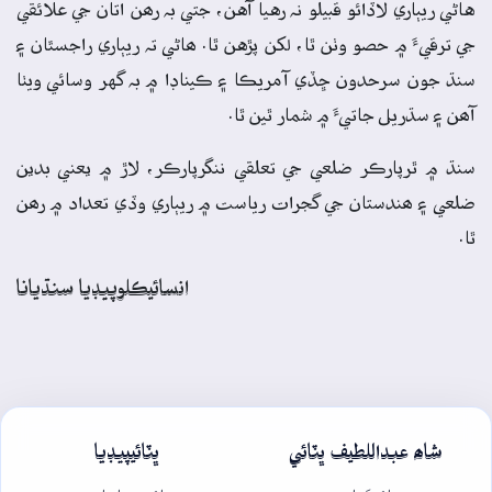
هاڻي ريٻاري لاڏائو قبيلو نہ رهيا آهن، جتي بہ رھن اتان جي علائقي
جي ترقيءَ ۾ حصو وٺن ٿا، لکن پڙهن ٿا. ھاڻي تہ ريٻاري راجسٿان ۽
سنڌ جون سرحدون ڇڏي آمريڪا ۽ ڪيناڊا ۾ بہ گهر وسائي ويٺا
آھن ۽ سڌريل جاتيءَ ۾ شمار ٿين ٿا.
سنڌ ۾ ٿرپارڪر ضلعي جي تعلقي ننگرپارڪر، لاڙ ۾ يعني بدين
ضلعي ۽ ھندستان جي گجرات رياست ۾ ريٻاري وڏي تعداد ۾ رھن
ٿا.
انسائيڪلوپيڊيا سنڌيانا
شاھ عبداللطيف ڀٽائي
ڀٽائيپيڊيا