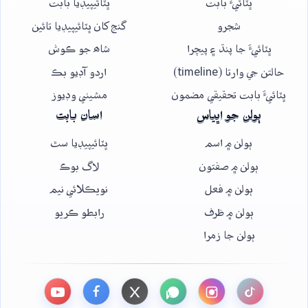
ڀٽائيءَ بابت
ڀٽائيپيڊيا بابت
شجرو
گنج کان ڀٽائيپيڊيا تائين
ڀٽائيءَ جا پنڌ ۽ پيچرا
شاھ جو ڪوش
حالتن جي وارتا (timeline)
اردو آڊيو بڪ
ڀٽائيءَ بابت تحقيقي مضمون
مشيني وڊيوز
ٻولن جو اڀياس
اسان بابت
ٻولن ۾ اسم
ڀٽائيپيڊيا سٿ
ٻولن ۾ صفتون
لاگ بوڪ
ٻولن ۾ فعل
نويڪلائي نيم
ٻولن ۾ ظرف
رابطو ڪريو
ٻولن جا زمرا