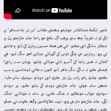
نامور ليکڪ عبدالقادر جوڻيجو پنھنجي ڪتاب ’در در جا مسافر‘ ۾
لکي ٿو تہ تقريباً ڇھہ سئو ورهيہ اڳ ڪڇ جو راجا ڄام جاڙيجو رڻ ۾
شڪار سانگي اچي نڪتو. اتي ھن ھڪ حسين ريٻارڻ کي ڏٺو ۽ عاشق
ٿي پيو. ريٻارين جي چڱي مڙس کي گهرائي چيائين اھو سڱ ڏيو. في
الحال تہ هنن راجا کي آسرو ڏئي موٽائي ڇڏيو. پويان ست راڄيءَ
فيصلو ڪيو تہ نہ اڳي سڱ ٻاھر ڏنو اٿئون نہ ھاڻي ڏينداسين ۽ سڀ
ڪجهہ ڇڏي راتو رات رڻ پار ڪري اچي دودي سومري سان مليا،
جنھن سام جهلي. ڄام جاڙيجي دودي کي نياپو ڪيو، پر دودي
سومري جواب موڪليو تہ جنگ ڪبي، پر سام نہ موٽائبي. جنگ
لڳي، ڄام جاڙيجو مارجي ويو، ترت علاؤالدين وڳھہ ڪوٽ تي حملو
ڪيو، جنھن ۾ دودو مارجي ويو. تنھنڪري ريٻارين پنھنجي محسن