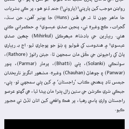
روايتن موجب کين پارپتيءَ (پاروتيءَ) جنم ڏنو هو، پر ڪي بشريات
جا ماھر چون ٿا تہ ھي هُنن (Huns) جا پونير آهن، جن سنڌ،
گجرات، ڪڇ وغيرہ تي، پنجين صدي عيسويءَ ۾ حڪمراني ڪئي
هئي. ريٻارين جي بادشاھ ميھرڪل (Mihirkul) ڇھين صدي
عيسويءَ ۾ هندومت کي قبوليو ۽ شِوَ جو پوڄاري ٿيو. اڄ بہ ريٻاري
پاڻ کي راجپوتن جي ڪَل مان سمجهن ٿا. جيئن راٺوڙ (Rathore)،
سولنڪي (Solanki)، ڀٽي (Bhatti)، پرمار (Parmar)، پنور
(Panwar) ۽ چوھاڻ (Chauhan) وغيرہ. مشھور انگريز تاريخدان
جيمس ٽاڊ پنھنجي ڪتاب ’راجسٿان‘ ۾ کين ڀٽي سمجهي ٿو. ڀٽي،
جيڪي شري ڪرشن جي ستين زال ڀدرا مان پيدا ٿيا، ھي گهڻو عرصو
راجسٿان واري پاسي رهيا، پر ھڪ واقعي کين اتان لڏڻ تي مجبور
ڪيو.