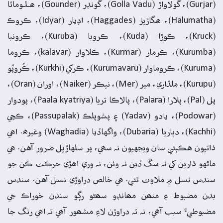
(Gurjar)، گولاواڙ (Golla Vadu)، گونڊر (Gounder)، هـلـوماٿا
(Halumatha)، هگاڙيز (Haggades)، اڊيار (Idyar)، ڪروڪ
(Kruck)، ڪوڙا (Kuda)، ڪروبا (Kuruba)، ڪرونبا
(Kurumba)، ڪرمار (Kurmar)، ڪلاوار (kalavar)، ڪروما
(Kuruma)، ڪروماوار (Kurumavaru)، ڪرکي (Kurkhi)، ڪُروپُو
(Kurupu)، ملڌاري، مير (Mer)، نيڪر (Naiker)، اوران (Oran)،
پل (Pal)، پلارا (Palara)، پالاڪا تريا (Paala kyatriya)، پودوار
(Podowar)، يادو (Yadav) ۽ پشوپلڪ (Passupalak)، ڪڇي
(Kachhi)، دٻاريا (Dubaria)، واگهاڏيا (Waghadia) وغيره. اھي
ذاتيون هڪٻئي سان ويجهيون نہ سھي، پر سلهاڙيل ضرور آهن. ھي
ماڻهو ڌارين کي نہ سڱ ڏين نہ وٺن، نہ وري اهڙي حرڪت ڪن جو
سندس نسل ۾ ملاوت ٿئي. ھي خالص دراوڙي نسل آهن. سندس
بدن مضبوط ۽ منھن مھانڊو سھڻو رڳو سندن خوراڪ جي
مضبوطيءَ سبب آهي، نہ تہ دراوڙن لاءِ مشھور آھي تہ اھي رنگ جا