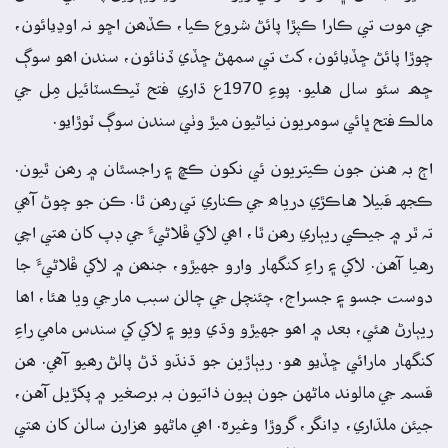
جي موت تي ڪارا ڪپڙا پائڻ شروع ڪيا، ڪڏھن اڇو نہ اوڍيائون،
چوڙا پائڻ ڇڏيائون، کٽ تي سمهڻ ڇڏي ڏنائون، سندن اھو سوڳ
ڇھہ سئو سال هليو. پوءِ 1970ع ڌاري فتح ٽيڪسٽائيل مِل جي
مالڪ فتح ڀائي سومريون نياڻيون ميڙ وٺي سندن سوڳ ٽوڙايو.
اڄ بہ هنن جون ڪيتريون ئي نکون ڪڇ ۽ راجسٿان ۾ رھن ٿيون.
ڪجهہ قبيلا هاڪڙي درياھ جي ڪناري تي رھن ٿا. ڪن جو چوڻ آھي
تہ ٿر ۾ جيڪي ريٻاري رھن ٿا، اھي لاکي ڦلاڻيءَ جي ڊپ کان ھتي اچي
رهيا آهن. لاکي ۽ راءِ کنگهار وارو جهيڙو، جنھن ۾ لاکي ڦلاڻيءَ جا
دوست جسو ۽ جسراج، چئنچل جي چالن سبب مارجي ويا هئا، اھا
ريٻارڻ هئي، بعد ۾ اھو جهيڙو وڌي ويو ۽ لاکي کي سندس مامي راءِ
کنگهار مارائي ڇڏيو هو. ريٻاڙين جو ڌنڌو ڌڻ پالڻ رھيو آهي. ھن
قسم جي مالوند ماڻهن جون ٻيون ذاتيون بہ برصغير ۾ پکڙيل آهن،
جيئن ملڌاري، ڍانگر، گروڙا وغيرہ. اھي ماڻهو ھزارن سالن کان ھتي