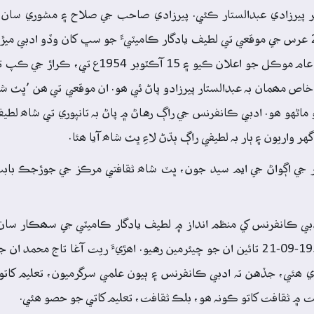
سرڪار ھن ثقافتي اداري کي پنھنجي ھٿ ۾ کنيو. ان ئي سال 201 عرس جي موقعي تي لطيف يادگار ڪاميٽيءَ جو سڀ کان وڏو
صاحب پھريون ڀيرو سڄيءَ سنڌ ۾ لطيف جي ميلي جي موقعي تي عام موڪل جو اعلان 
ص مھمان بہ عبدالستار پيرزادو پاڻ ئي ھو. ان موقعي تي ھن ’ڀٽ شا
وارو ماڻهو ھو. ادبي ڪانفرنس جي راڳ رهاڻ ۾ پاڻ بہ تانپوري تي شاھ لط
 واريون ۽ ٻار بہ لطيفي راڳ ٻڌڻ لاءِ ڀٽ شاھ آيا ھئا.
 جي اڳواڻ جي ايم سيد جون، ڀٽ شاھ ثقافتي مرڪز جي جوڙجڪ باب
بي ڪانفرنس کي منظم انداز ۾ لطيف يادگار ڪاميٽي جي سھڪار سان
حيدرآباد ڊويزن جو ڪمشنر نذير احمد، 1955-10-14 کان 1957-09-21 تائين ان جو چيئرمين رهيو. اھڙيءَ ريت آغا
ي ھئي، جڏهن تہ ادبي ڪانفرنس ۽ ٻيون علمي سرگرميون، تعليم کاتو 
 ثقافت کاتو ڪونہ ھو، بلڪ ثقافت، تعليم کاتي جو حصو ھئي.