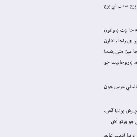
وءِ ستت ئي پوءِ
جا بيت ۽ وايون
 جي راجا، نغارن
ميڙا متل رهندا
ام ۽ روحانيت جو
 تي، ھر سال 14 صفر کان 16 صفر تائين ميلي ۽ سالياني عرس جون
 رهي پوندا آھن.
جو ورثو آھي.
رسرام ۽ ٻيا اديب عالم