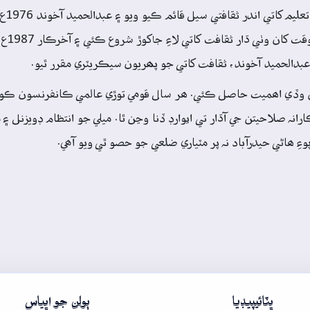
پيار علي ا
ثقافتي سيل 
عبدالحميد آخوند، ثقافت کاتي جو پھريون سيڪريٽري مقرر ٿيو.
يبن وڏي اھميت حاصل ڪئي. ھر سال قومي توڙي عالمي ڪانفرنسون ڪوٺ
ہ صلاحيتن جي آڌار تي ايوارڊ ڏنا وڃن ٿا. ميلي جو انتظام ڊويزنل ۽ م
ِ ھاڻي حيدرآباد نہ پر مٽياري ضلعي جو حصو ٿي ويو آھي.
ڀٽائيپيڊيا
ٻولن جو اڀياس