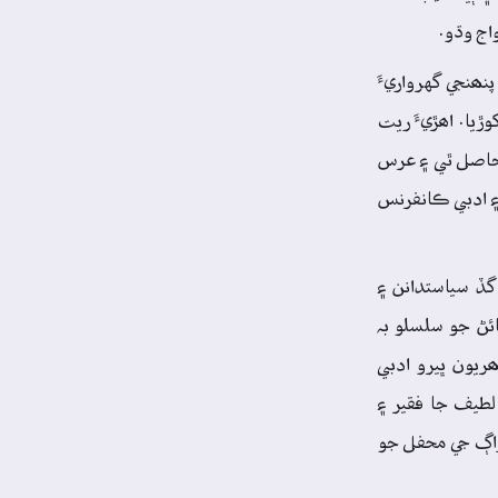
اج وڌو.
ھنجي گهرواريءَ
يا. اھڙيءَ ريت
حاصل ٿي ۽ عرس
 ۽ ادبي ڪانفرنس
گڏ سياستدانن ۽
ڻ جو سلسلو بہ
 ۾ پھريون ڀيرو ادبي
لطيف جا فقير ۽
راڳ جي محفل جو