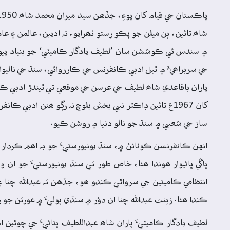
شاھ تائين، ٻن ميلن جو پڪو رستو ٺھرايو، تہ اديبن، عالمن ۽ عا
جي سربراھيءَ ۾ ٿيل ادبي ڪانفرنس جي ڪارروائي، سنڌ جي ناليوار
کان 1967ع تائين ڊاڪٽر نبي بخش بلوچ نہ رڳو ھنن ادبي ڪ
ساز جي شعبي ۾ سنڌ جو نالو دنيا ۾ روشن ڪيو.
انهن ڪانفرنسن ڪوٺائڻ ۾، سنڌ يونيورسٽيءَ جو بہ اھم ڪردار رهي
ڀاڱي ڀائيوار ھوندا ھئا، خاص طور تي سنڌ يونيورسٽيءَ جو ان
انتظامي ڪاميٽين جي سرواڻي ڪندو ھو، جڏهن تہ عبدالله چنا ۽ 
ڪندا ھئا. زينت عبدالله چنا ان دؤر ۾ سنڌي ٻوليءَ ۾ عورتن جو 