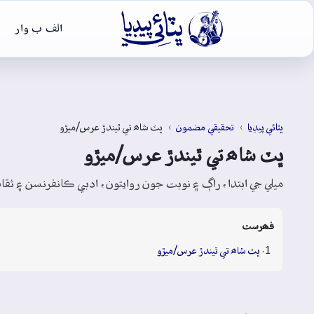

الف ب وار
ڀٽائي پيڊيا
تحقيقي مضمون
ڀٽ شاھ تي ٿيندڙ عرس/ميڙو
ڀٽ شاھ تي ٿيندڙ عرس/ميڙو
ميلي جي ابتدا، راڳ ۽ نوبت جون روايتون، ادبي ڪانفرنسن ۽ ثق
فھرست
ڀٽ شاھ تي ٿيندڙ عرس/ميڙو