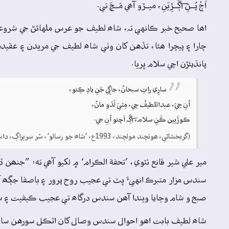
اَڄُ پُــڻِ آڳَــڙِيَنِ، ميــڙو آھي مَــچَ تي.
اھا صحيح خبر ڪانهي تہ، شاھ لطيف جو عرس ملهائڻ جي شروعات 
چارا ۽ پيچرا ھئا، تڏهن کان وٺي شاھ لطيف جي مريدن ۽ عقيدمند
پانڌيئڙن اچي سلام ڀريا.
سارِي راتِ سبحانُ، جاڳِي جَنِ يادِ ڪِئو،
اُنِ جِيَ، عبداللطيفُ چي، مِٽيَ لَڌو مانُ،
ڪوڙَيين ڪَنِ سلام، آڳُہ اَچئو اُنِ جي.
(گربخشاڻي، ھوتچند مولچند، 1993ع، ’شاھ جو رسالو‘، سُر سريراڳ، داستان 2، بيت 2، ص: 136)
مير علي شير قانع ٺٽوي، ’تحفة الڪرام‘ ۾ لکيو آھي ته: ”جنھن 
سندس مزار متبرڪ انهيءَ ڀٽ تي عجيب روح پرور ۽ باصفا جڳھ آھ
صبح و شام وڄايا ويندا آھن سندس درگاھ تي عجيب ڪيفيت ۽ سرور، نھاي
شاھ لطيف بابت اھو احوال سندس وصال کان اٽڪل سورهن سال پوء