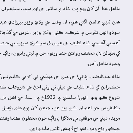
شامل ھئا. اُن کان پوءِ ڀٽ شاھ ۾ سائين جي ايم سيد، سيدميران
ھنن ٽنهي عالمن اڳتي ھلي، ان وقت جي وڏي وزير پيرزادي عبدا
سوڌو انهن تقريبن ۾ شرڪت ڪئي. وڏي وزير، عرس جي گڏجاڻين 
آھستي آھستي شاھ لطيف جي عرس کي سرڪاري سرپرستي حاصل ٿ
کي ملهائڻ لاءِ مختلف روايتن جنم ورتو، جن ۾ ٽيئي راتيون، ر
وغيرہ شامل آھن.
شاھ عبداللطيف ڀٽائيءَ جي ميلي جي موقعي تي ’ادبي ڪانفرنس
حڪمرانن کي شاھ لطيف جي ميلي تي وٺي اچڻ جي شروعات ڪئي
شروع ڪيو ويو. انهيءَ سلسلي 
ڪانفرنس جو اھتمام ڪيو ويو ھو، جنھن کان پوءِ عام پڙهيل ط
مريد، ميلي جي موقعي تي ملاکڙا ۽ راڳ جون محفلون ڪندا رهند
جيڪو رواج وڌو، اھو اڄ ڏينھن تائين ھلندو اچي.