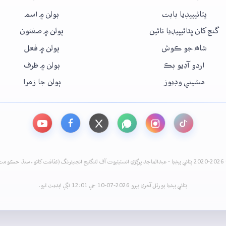
ڀٽائيپيڊيا بابت
ٻولن ۾ اسم
گنج کان ڀٽائيپيڊيا تائين
ٻولن ۾ صفتون
شاھ جو ڪوش
ٻولن ۾ فعل
اردو آڊيو بڪ
ٻولن ۾ ظرف
مشيني وڊيوز
ٻولن جا زمرا
نيئرنگ (ثقافت کاتو، سنڌ حڪومت)
ڀٽائي پيڊيا پورٽل آخري ڀيرو 2026-07-10 جي 12:01 لڳي اپڊيٽ ٿيو.