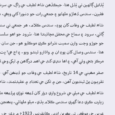
ٻُڌايل ڳالهين تي ٻَڌل ھئا. جيڪڏھن شاھ لطيف جي راڳ جي سرشتي
فقيرن، سندس ڏھاڙو ملهايو ۽ جمعي رات جو دنبورا کڻي ويھي، س
شاھ لطيف جي وفات کان پوءِ، سندس ڪلام، ھر جمعي تي سندس 
ڳائي، سرود ۽ سماع جي محفل مچائيندا ھئا. سُرود جو اھو سلسلو
جو جوڙو وڄت وارن سميت نذرانو ڪري موڪليو ھو، جن سان صبح 
ھئا. سندس وصال کان پوءِ ان ۾ واڌارو ٿيندو ويو، ۽ اڄ ھيءَ 
مرڪز بڻجي وئي آھي، ۽ اھا ننڍي کنڊ جي اھم درگاھن ۾ ليکي وڃي ٿ
تقريبون پڻ ٿينديون آھن، جن ۾ لکن جي تعداد ۾ عقيدتمند، شا
شاھ لطيف جي ميلي جي شروع واري دؤر کان ڏيھه توڙي پرڏيھه مان
زيارت ڪري دعا گهري سندس ڪلام ٻڌي، ميلو ملهائي، پنھنجن ٻارن 
عرس جي موقعي تي پ