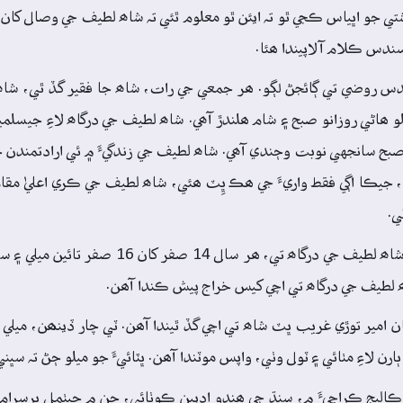
 جو اڀياس ڪجي ٿو تہ ايئن ٿو معلوم ٿئي تہ شاھ لطيف جي وصال کان پ
ندس ڪلام آلاپيندا ھئا.
روضي تي ڳائجڻ لڳو. ھر جمعي جي رات، شاھ جا فقير گڏ ٿي، شاھ 
 ھاڻي روزانو صبح ۽ شام ھلندڙ آھي. شاھ لطيف جي درگاھ لاءِ جيسلمير
سانجهي نوبت وڄندي آھي. شاھ لطيف جي زندگيءَ ۾ ئي ارادتمندن جا 
ڀٽ، جيڪا اڳي فقط واريءَ جي ھڪ ڀِٽ ھئي، شاھ لطيف جي ڪري اعليٰ مق
ي.
صفر مھيني جي 14 تاريخ، شاھ لطيف جي وفات جو ڏينھن آھي. شاھ لطيف جي درگاھ
ھ لطيف جي درگاھ تي اچي کيس خراج پيش ڪندا آھن.
 امير توڙي غريب ڀٽ شاھ تي اچي گڏ ٿيندا آھن. ٽي چار ڏينھن، ميلي ۾
لاءِ مٺائي ۽ ٽول وٺي، واپس موٽندا آھن. ڀٽائيءَ جو ميلو ڄڻ تہ سڀني 
ھرين ادبي ڪانفرنس 1923ع ۾ ڊي. جي. ڪاليج ڪراچيءَ ۾، سنڌ جي ھندو اديبن ڪوٺائي، جن ۾ ڄيٺمل پ