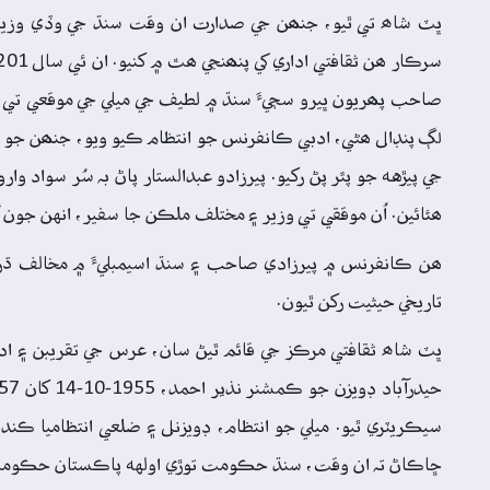
لڳ پنڊال ھڻي، ادبي ڪانفرنس جو انتظام ڪيو ويو، جنھن جو خا
جي پيڙهه جو پٿر پڻ رکيو. پيرزادو عبدالستار پاڻ بہ سُر سواد 
ھئائين. اُن موققي تي وزير ۽ مختلف ملڪن جا سفير، انهن جون گهر
ھن ڪانفرنس ۾ پيرزادي صاحب ۽ سنڌ اسيمبليءَ ۾ مخالف ڌر
تاريخي حيثيت رکن ٿيون.
ڀٽ شاھ ثقافتي مرڪز جي قائم ٿيڻ سان، عرس جي تقريبن ۽ اد
سيڪريٽري ٿيو. ميلي جو انتظام، ڊويزنل ۽ ضلعي انتظاميا ڪند
ڇاڪاڻ تہ ان وقت، سنڌ حڪومت توڙي اولهه پاڪستان حڪومت ۾