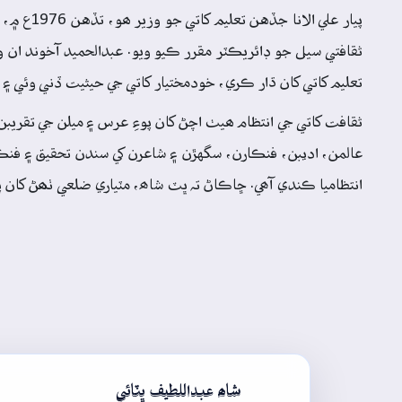
تعليم کاتي کان ڌار ڪري، خودمختيار کاتي جي حيثيت ڏني وئي ۽ 
ثقافت کاتي جي انتظام ھيٺ اچڻ کان پوءِ عرس ۽ ميلن جي تقر
عالمن، اديبن، فنڪارن، سگهڙن ۽ شاعرن کي سندن تحقيق ۽ فنڪاران
انتظاميا ڪندي آھي. ڇاڪاڻ تہ ڀٽ شاھ، مٽياري ضلعي ٺھڻ کان پوء
شاھ عبداللطيف ڀٽائي