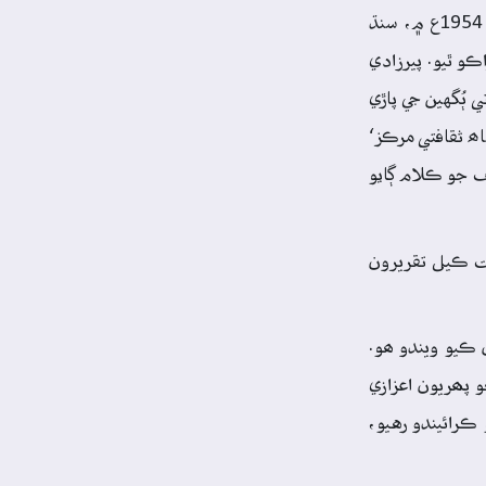
ڀٽ شاھ تي ٿيو، جنھن جي صدارت ان وقت سنڌ جي وڏي وزير پيرزادي عبدالستار ڪئي. پيرزادي صاحب جي صلاح ۽ مشوري سان 1954ع ۾، سنڌ
 ادبي ميڙاڪو ٿيو. پيرزادي
ڪيو ۽ 15 آڪٽوبر 1954ع تي، ڪراڙ جي ڪپ تي ٻُگهين جي پاڙي
ھ ثقافتي مرڪز‘
يف جو ڪلام ڳايو
ت ڪيل تقريرون
 ڪيو ويندو ھو.
 تاج محمد ان جو پھريون اعزازي
ڪرائيندو رهيو،