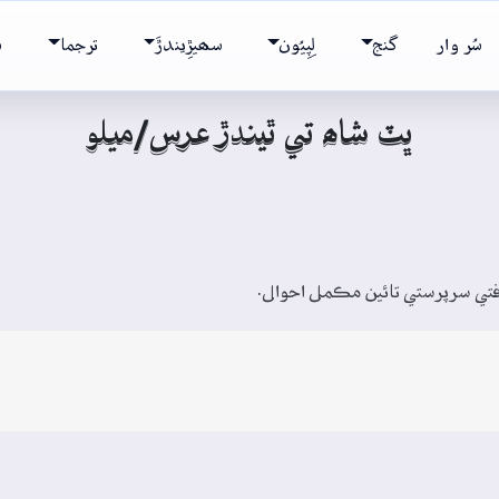
سُر وار
گنج
لِپِيُون
سھيڙِيندڙَ
ترجما
ش
ڀٽ شاھ تي ٿيندڙ عرس/ميلو
افتي سرپرستي تائين مڪمل احوال.