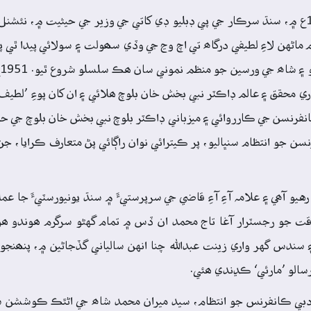
پاڪستان جي قيام کان پوءِ، جڏهن سيد ميران محمد شاھ 1950ع ۾، سنڌ سرڪار جي پي ڊبليو ڊي کاتي جي وزير جي حيثي
م ماڻهن لاءِ لطيفي درگاھ تي اچ وڃ جي وڏي سھولت ۽ سولائي پيدا ٿي پي
۾
ي محقق ۽ عالم ڊاڪٽر نبي بخش خان بلوچ ھلائي ۽ ان کان پوءِ ’لطيف ي
انفرنسن جو انتظام سنڀاليو، پر ڪيترائي نوان راڳائي پڻ متعارف ڪرايا، ج
و آھي ۽ علامہ آءِ آءِ قاضي جي سرپرستيءَ ۾ سنڌ يونيورسٽيءَ جا عملد
 وقت جو رجسٽرار آغا تاج محمد ان ڏس ۾ تمام گهڻو سرگرم ھوندو ھو
سندس گهر واري زينت عبدالله چنا انهن سالياني گڏجاڻين ۾، پنھنجو 
رسالو ’مارئي‘ ڪڍندي ھئي.