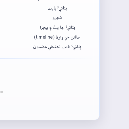
ڀٽائيءَ بابت
شجرو
ڀٽائيءَ جا پنڌ ۽ پيچرا
حالتن جي وارتا (timeline)
ڀٽائيءَ بابت تحقيقي مضمون
© 2020-2026 ڀٽائي پيڊيا - عبدالماجد ڀرڳڙي انسٽيٽيوٽ آف لئنگئيج انج