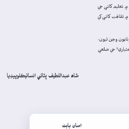
لانا جڏهن تعليم کاتي جو وزير ھو، تڏهن 1976ع ۾، تعليم کاتي اندر ثقافتي سيل قائم ڪيو ويو ۽ عبدالحميد آخوند 1976ع ۾ تعليم کاتي جي
جو ڊائريڪٽر مقرر ڪيو ويو. عبدالحميد آخوند ان وقت کان وٺي ڌار ثقافت کاتي لاءِ جاکوڙ شروع ڪئي ۽ آخرڪار 1987ع ۾ ثقافت کاتي کي
ايون وڃن ٿيون.
ٽياريءَ جي ضلعي
شاھ عبداللطيف ڀٽائي انسائيڪلوپيڊيا
اسان بابت