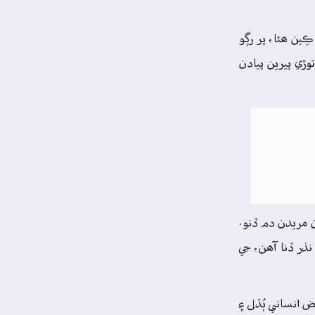
ين ھئا، پر رڳو
وڙي پيرين پيادن
ن مريدن دم ڏنو.
نذر ڏنا آھن، جي
 انساني ٻُڌل ۽