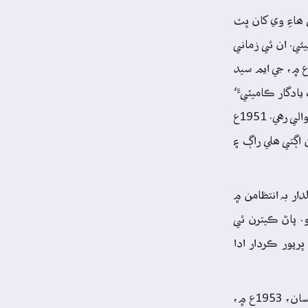
ت ۾، نئشنل ھاءِ وي کان ڀٽ
ئي. ان ئي زماني
 سندس ئي ڪوششن سان ’لطيف يادگار ڪاميٽي‘ جو بنياد پيو ۽ شاھ جي ورسين جو منظم نموني سان ھڪ سلسلو شروع ٿيو. 1951ع ۾، جي ايم سيد
ادگار ڪاميٽيءَ‘
پاران باقاعدي شاھ لطيف جي عرسن جي موقعي تي ٿيندڙ ادبي ڪانفرنسن جي ڪارروائي ۽ ميزباني ڊاڪٽر بلوچ نبي بخش خان بلوچ جي حوالي رهي. 1951ع
ن اڳتي ھلي راڳ ۽
ار بہ انتظامن ۾
. پاڻ ڪيترن ئي
ڀرپور ڪردار ادا
لطيف يادگار ڪاميٽيءَ پاران شاھ عبداللطيف ڀٽائيءَ جي چوٿين ادبي ڪانفرنس جو انتظام، سيد ميران محمد شاھ جي اڻٿڪ ڪوششن سان، 1953ع ۾،