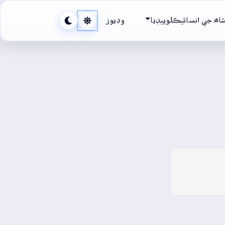
اھ جي انسائيڪلوپيڊيا
وڊيوز