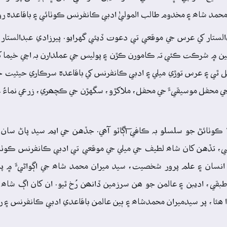
 محمد شاھ ۽ مخدوم طالب الموليٰ ادبي ڪانفرنس ڪوٺائي ۽ باقاعدہ رو
لستار کي عرس جي موقعي تي دعوت ڏيئي گهرايو. پيرزادي عبدالستار پن
۾ شرڪت ڪئي تہ ڪامورن ڪڙن ۽ پوليس جي عملدارن بہ اچي خيما کوڙ
ي ۽ عرس توڙي ميلي ۽ ادبي ڪانفرنس کي باقاعدہ سرڪاري حيثيت 
اڳ جي محفل موسيقيءَ جي محفل، ملاکڙو، سگهڙن جي ڪچھري، زرعي نماءُ
‘ ڪوٺائڻ جو سلسلو بہ ڪافي آڳاٽو آھي. جڏهن جي ايم سيد پاڻ سان 
، تڏهن کان شاھ لطيف جي ميلي جي موقعي تي ادبي ڪانفرنس ڪوٺائ
۾ 1932ع ۾، سنڌ جي اھل دل انسان ۽ علم پرور شخصيت، سيد ميران محمد شاھ جي اڳواڻيءَ
بقي، اديبن ۽ عالمن جو ھن سرزمين ڏانھن رُخ ٿيو. ان کان اڳ شاھ 
ا ھئا، پر سيدميران محمدشاھ ۽ ٻين عالمن باقاعدي ادبي ڪانفرنس ۽ 