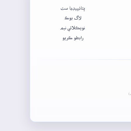
ڀٽائيپيڊيا سٿ
لاگ بوڪ
نويڪلائي نيم
رابطو ڪريو