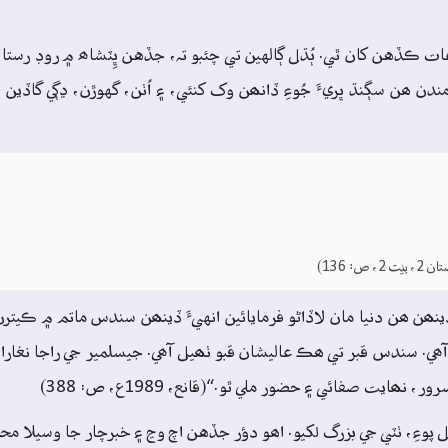
ڪڏهن کان ٿي. ٻُڌل ڳالهين تي چئبو تہ، جڏهن ڀِٽشاھ ۾ روڊ رستا ڪِ
ن ھن سڳنڌ ڀريءَ جُوءِ ڏانھن وک کنئي، ۽ اُٺن، گهوڙن، ڍڳي گاڏين ت
ڏينھن ھن دنيا مان لاڏاڻو فرمايائين انهيءَ ڏينھن سندس ماتم ۾ ڪيتر
ي. سندس قبر تي ھڪ عاليشان قبو ٺھيل آھي. جيسلمير جي راجا نغارا 
ت صفائي ۽ حضور ملي ٿو.“(قانع، 1989ع، ص: 388)
ِ، ٺٽي جي بزرگ لکيو. اھو دؤر جڏهن اچ وڃ ۽ خبرچار جا وسيلا محض