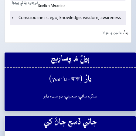
ذريعو:
ڀٽائي پيڊيا
English Meaning
Consciousness, ego, knowledge, wisdom, awareness
ڄاڻُ
جا بيتن ۾ حوالا
ٻولُ مَ وِساريج
يارُ (
)
yaar'u - यारु
سنگي، ساٿي، صحبتي، دوست، دلبر
ڄاڻي ڏسج ڄاڻَ کي