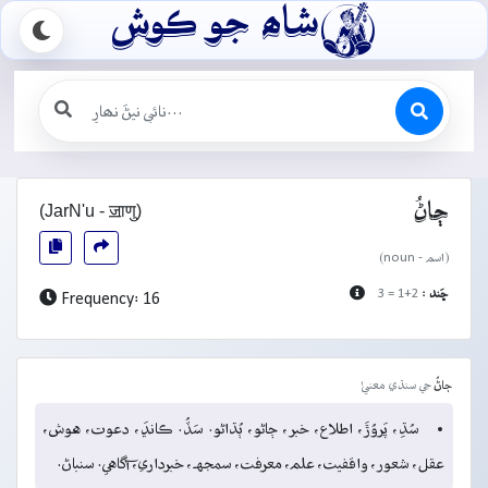

شاھ جو ڪوش
(JarN'u - ॼाणु)
ڄاڻُ
(اسم - noun)
ڇَند :
1+2 = 3
Frequency: 16
ڄاڻُ
جي سنڌي معنيٰ
سُڌِ، پَروُڙَ، اطلاع، خبر، ڄاڻو، ٻُڌاڻو. سَڏُ. ڪانڍَ، دعوت، هوش،
عقل، شعور، واقفيت، علم، معرفت، سمجهہ، خبرداري، آگاهي. سنباڻ.