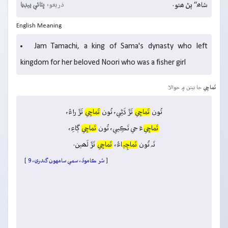
شاھ“ پڻ ھئو.
ذريعو:
ڀٽائي پيڊيا
English Meaning
Jam Tamachi, a king of Sama's dynasty who left
kingdom for her beloved Noori who was a fisher girl
تَماچِي
جا بيتن ۾ حوالا
تُون
تَماچِي
تَڙَ ڌَڻِي، تُون
تَماچِي
تَڙَ راءُ،
تَماچِي
ءَ جي تَڪِيي، تُون
تَماچِي
ڳاءِ،
تَہ تُون
تَماچِي
اءُ،
تَماچِي
تَڙَ لَھين.
[
سُر ڪاموڏ، سمي سامهون گندري، 9
]
]