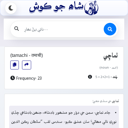

شاھ جو ڪوش
(tamachi - तमाची)
تَماچِي
(اسم - noun)
ڇَند :
2+2+1 = 5
Frequency: 23
تَماچِي
جي سنڌي معنيٰ
ڄام تماچي. سمن جي دؤر جو مشھور بادشاھ، جنھن بادشاھي ڇڏي
نورِي نالي مھاڻيءَ سان عشق ڪيو. سندس لقب ”سلطان رڪن الدين