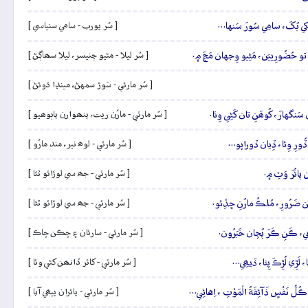
ِ ليکي بُکَ، سامِي سُورَ سَنها…
[ سُر پورب - سامي سنياسي ]
تو حُضُورِييَن، مَڻِيو وِجهان مَچَ ۾.
[ سُر ليلا - مڻيو چنيسر، ليلا سھاڳڻ ]
[ سُر مارئي - سَوڙ سمهڻ، مينڍا ڌوئڻ ]
ن سَنگهارَ، کُوھَنِ تان کَڻِي وِئا.
[ سُر مارئي - مارُن ريت، پنھوارن پاٻوھيو ]
ِي ڏُورِ وِئا، ڏِيان ڏوراپو…
[ سُر مارئي - لوھ نير، مند مارُو ]
ن پائُرَ وَٽِ ۾.
[ سُر مارئي - جھ سي لوڙائو ٿئا ]
ھِن ضَرُورِ، مُلڪُ مارُنِ ڇڏِئو.
[ سُر مارئي - جھ سي لوڙائو ٿئا ]
ِي، ڪَنِ ڪَرَ پُڇان خَبَرُون.
[ سُر مارئي - سارئان ۽ چڪن چاڪ ]
 لَڙِي لُڙِڪَ پِئا، ڏيھِي…
[ سُر مارئي - کائر ڏانھن کڻي وئا ]
لُّ نَفْسٍ ذَآئِقَةُ الْمَوْتِ ، اِهائِي…
[ سُر مارئي - پائران پيھي آيا ]