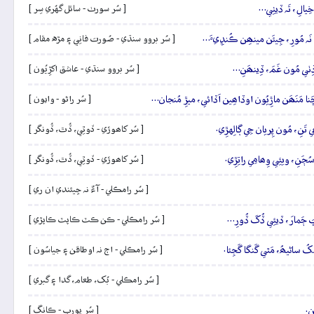
خِيالِ، تَہ ڏيٺِي…
[ سُر سورٺ - سائل گهُري سِر ]
َہ مُورِ، جِيئَن مينھِن ڪُنڍِيءَ…
[ سُر بروو سنڌي - صُورت فانِي ۽ مڙه مقام ]
 ڏِٺي مُون غَمَ، ڏِينھَنِ…
[ سُر بروو سنڌي - عاشق اکڙِيُون ]
ا مَنَھَن ماڙِيُون اوڏاھِين اَڏائي، ميڙِ مُنجان…
[ سُر راڻو - وايون ]
 تَنِ، مُون پِريان جِي ڳالِهڙِي.
[ سُر کاھوڙي - ڏوٿِي، ڏُٿ، ڏُونگر ]
ُڄَنِ، ويئِي وِھامِي راتِڙِي.
[ سُر کاھوڙي - ڏوٿِي، ڏُٿ، ڏُونگر ]
[ سُر رامڪلي - آءٌ نہ جِيئندي ان ري ]
َڀَ ڄَمارَ، ڏيئِي ڏُکَ ڏُورِ…
[ سُر رامڪلي - ڪن ڪٽ ڪاپٽ ڪاپڙي ]
ُ ساڻيھُ، مَٿي گَنگا گَجِئا.
[ سُر رامڪلي - اڄ نہ اوطاقن ۽ جياسُون ]
[ سُر رامڪلي - بُک، طعام، گدا ۽ گبري ]
ن.
[ سُر پورب - ڪانگ ]