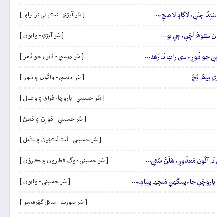
 سَيِّدُ چئَي، لاڳاپا لاھيجِ،…
[ سُر آبڙي - ٿڪيائي ٿر ٿيلهہ ]
چان ڪوھُ اَچَنِ، جٖي تو…
[ سُر آبڙي - وايون ]
َنِي جو ڏُورِ، سي راتِ نَہ رَھِئا…
[ سُر ديسي - ڏيرن جو ڏمر ]
ي پيھُ، پُڇُ…
[ سُر ديسي - واٽُون ۽ سُور ]
[ سُر حسيني - ٻاروچا، فراق ۽ وصال ]
[ سُر حسيني - ڏورِڻ ۽ ڏسڻ ]
[ سُر حسيني - لَڪ لَڪيُون ۽ ڪُٺل ]
ِ نَہ آئُون مَعذُورِ، ھَلَڻُ سُڻِي…
[ سُر حسيني - وڳ قطارون ۽ ڪاروُن ]
 ٻاروچَنِ جا، پينگهي مَنجِهہ پييامِ،…
[ سُر حسيني - وايون ]
[ سُر سورٺ - سائل گهُري سِر ]