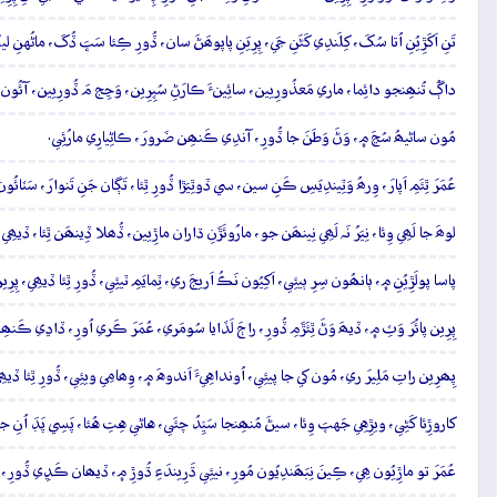
تَنِ اَکَڙِيُنِ اُتا سُکَ، کِلَندِي کَڻَنِ جَي، پِرِيَنِ پاپوھَڻَ سان، ڏُورِ ڪِئا سَڀَ ڏُکَ، ماڻُهن
داڳُ تُنھِنجو دائِما، ماري مَعذُورِيين، سائِينءَ ڪارَڻِ سُپِرِين، وَڃِج مَ ڏُورِيين، آئُون 
مُون ساڻيھُ سُڃَ ۾، وَڻَ وَطَنَ جا ڏُورِ، آندِي ڪَنھِن ضَرورَ، ڪاڻِيارِي مارُئِي.
عُمَرَ ٿِئَمِ اَپارَ، وِرھُ وَٽِيندِيَسِ ڪَنِ سين، سي ڏوٿِيَڙا ڏُورِ ٿِئا، تَڳان جَنِ تَنوارَ، سَٽائُو
لوھَ جا لَھِي وِئا، نِيَرُ نَہ لَھِي نِينھَن جو، مارُوئَڙَنِ ڌاران ماڙِيين، ڏُھلا ڏِينھَن ٿِئا، ڏيھ
پاسا پولَڙِيُنِ ۾، ٻانھُون سِرِ ٻيئِي، اَکِيُون نَڪُ اَريجَ ري، ٽِمايَمِ ٽيئِي، ڏُورِ ٿِئا ڏيھِي، پِرِي
پِرِين پائُرَ وَٽِ ۾، ڏيھَ وَڻَ ٿِئَڙَمِ ڏُورِ، راڄَ لَڏايا سُومَري، عُمَرَ ڪَري اُورِ، ڏاڍي ڪَن
پِھرِين راتِ مَلِيرَ ري، مُون کي جا پيئِي، اُونداهِيءَ اَندوهَ ۾، وِھامِي ويئِي، ڏُورِ ٿِئا ڏيھ
کاروڙِئا کَڻِي، ويڙِهِي جَهپَ وِئا، سيڻَ مُنھِنجا سَيِّدُ چئَي، هاڻي هِتِ هُئا، پَسِي پَڊَ اُنِ جا،
عُمَرَ تو ماڙِيُون ھِي، ڪِينَ نِبَھَندِيُون مُورِ، نيئِي ڌَرِيندَءِ ڌُوڙِ ۾، ڏيھان ڪَڍِي ڏُورِ، ڪُ