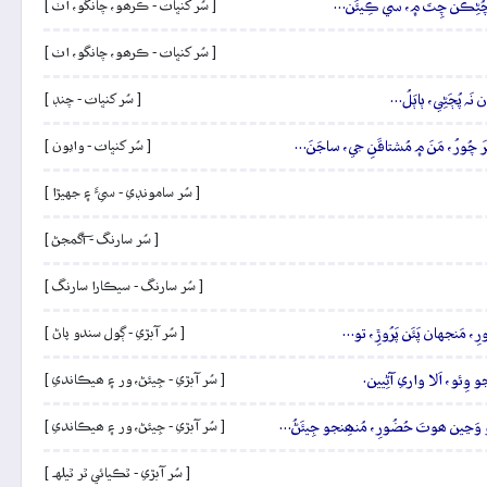
، جي چُڻِڪَن چِتَ ۾، سي ڪِيئَن…
[ سُر کنڀات - ڪرھو، چانگو، اٺ ]
[ سُر کنڀات - ڪرھو، چانگو، اٺ ]
 نَہ پُڄَڻِي، ٻاٻَلُ…
[ سُر کنڀات - چنڊ ]
َرَ چُورُ، مَنَ ۾ مُشتاقَنِ جي، ساجَنَ…
[ سُر کنڀات - وايون ]
[ سُر سامونڊي - سيءَ ۽ جهيڙا ]
[ سُر سارنگ - آگمجڻ ]
[ سُر سارنگ - سيڪارا سارنگ ]
، مَنجهان پَئَن پَرُوڙِ، تو…
[ سُر آبڙي - ڳول سندو پاڻ ]
جو وِئو، اَلا واري آڻِيين.
[ سُر آبڙي - جِيئڻ، ور ۽ ھيڪاندي ]
ن ٿو وَڃين ھوتَ حُضُورِ، مُنھِنجو جِيئَڻُ…
[ سُر آبڙي - جِيئڻ، ور ۽ ھيڪاندي ]
[ سُر آبڙي - ٿڪيائي ٿر ٿيلهہ ]