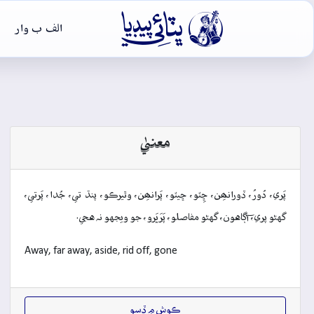

الف ب وار
معنيٰ
پَري، دُورُ، ڏورانھِن، ڇِٽو، ڇيٽو، پَرانھِن، وٿيرڪو، پنڌ تي، جُدا، پَرتي،
گهڻو پري، آڳاهون، گهڻو مفاصلو، پَرَڀَرو، جو ويجهو نہ هجي.
Away, far away, aside, rid off, gone
ڪوش ۾ ڏِسو