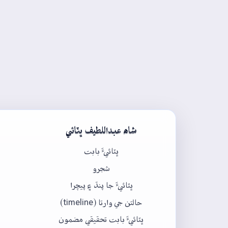
شاھ عبداللطيف ڀٽائي
ڀٽائيءَ بابت
شجرو
ڀٽائيءَ جا پنڌ ۽ پيچرا
حالتن جي وارتا (timeline)
ڀٽائيءَ بابت تحقيقي مضمون