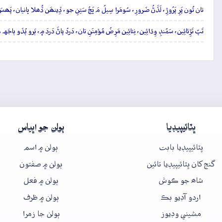
تان تُون پَرِ پَرُوڙِ، لَڏَڻُ ضَرورِ، سُومَرا سِيلُ مَ ڀَڃُ سَتِنِ جو، ڏِينھَن ڏُھلا ڀانيان، پَھس
تَپُ تَڙِئائِين، سَمُنڊِ وِڌائِين، نِئائِين مَرِضُ مُؤمِنَنِ تان، دَردُ پاڻَ دَردَ ۾، ٻَرو ٻُڏو ٻاجَ
ڀٽائيپيڊيا
ٻولن جو اڀياس
ڀٽائيپيڊيا بابت
ٻولن ۾ اسم
گنج کان ڀٽائيپيڊيا تائين
ٻولن ۾ صفتون
شاھ جو ڪوش
ٻولن ۾ فعل
اردو آڊيو بڪ
ٻولن ۾ ظرف
مشيني وڊيوز
ٻولن جا زمرا