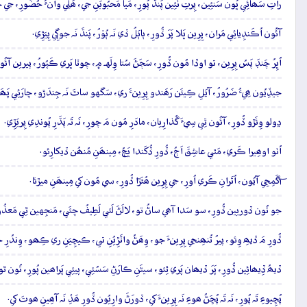
راتِ سَھائِي ڀُون سَنئِين، پِرتِ نَئِين پَنڌُ پُورِ، مَيا مَحبُوبَنِ جي، ھَلِي وانءُ حُضُورِ
آئُون اُڪَنڊِيائِي مَران، پِرِين ڀَلا پَرَ ڏُورِ، ٻاٻَلُ ڏي نَہ ٻُوۡرُ، پَنڌَ نَہ جوڳِي پِيَڙِي.
اُڀِرُ چَنڊَ پَسُ پِرِين، تو اوڏا مُون ڏُورِ، سَڄَڻَ سُتا وِلَهہ ۾، چوٽا ڀَري ڪَپُورُ، پيرين آئُون
جيڏِيُون ھِيءُ ضَرُورُ، آيَلِ ڪِيئَن رَھَندو پِرِينءَ ري، سَگهو ساٿَ نَہ جِندَڙو، چارَئِي پَھ
ڍولو وِئَڙو ڏُورِ، آئُون ٿِي سِيءَ گُذارِيان، مادَرِ مُون مَ چورِ، نَہ تَہ پَڌَرِ پُوندِي پِريَڙِي.
اُٺو اوھِيرا ڪَري، مَٿي عاشِقَ اَڄُ، ڏُورِ ڏُکَندا ڀَڄُ، مِينھَنِ مُنھُن ڏيکارِئو.
آگَمِجِي آيُون، اُتَرانِ ڪَري اُورِ، جي پِرِين ھُئَڙا ڏُورِ، سي مُون کي مِينھَنِ ميڙئا.
جو تُون ڏوريين ڏُورِ، سو سَدا آھي ساڻُ تو، لالَڻَ لَئي لَطِيفُ چئَي، مَنجِهين ٿِي مَعذُورِ
ڏُورِ مَ ڏيھِ وِئو، پيرُ تُنھِنجي پِرِينءَ جو، وِھَڻُ واٽَڙِيُنِ تي، ڪيچِيَنِ ري ڪِھو، وِندُرِ 
ڏيھُ ڏِيھائِين ڏُورِ، پَرَ ڏيھان پَري ٿِئو، سيڻَنِ ڪارَڻِ سَسُئِي، پيئِي پَراھين پُورِ، تُو
پُڇِيوءِ تَہ پُورِ، نَہ تَہ پُڇَڻُ ھوءِ نَہ پِرِينءَ کي، ڏورَڻَ وارِيُون ڏُورِ ھَڏِ نَہ آھِينِ ھوتَ کي.