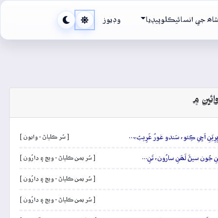
اھ جي انسائيڪلوپيڊيا
وڊيوز
ائين ۾
پِرِيَنِ اَچِي ڪِئو، سَندو غورُ غَرِيبُ،…
[ سُر ڪلياڻ - وايون ]
ِ جُون سيڻَ لَھَنِ سارُون، تَنِ…
[ سُر يمن ڪلياڻ - ويڄ ۽ دارُون ]
[ سُر يمن ڪلياڻ - ويڄ ۽ دارُون ]
[ سُر يمن ڪلياڻ - ويڄ ۽ دارُون ]