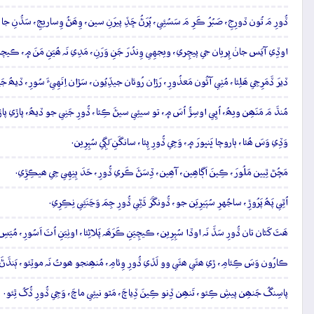
ڏُورِ مَ تُون ڏورِجِ، صَبُرُ ڪَرِ مَ سَسُئِي، پُرَڻُ ڇَڏِ پيرَنِ سين، وِھَڻُ وِساريجِ، سَڌُنِ جا
اوڏِي آيَس جانۡ پِريان جي پيچِري، ويجهِي وِندُرَ جَنِ وَرَنِ، مَدِي نَہ ھُيَنِ مَنَ ۾، ڪي
ڏيرَ ڏَمَرِجِي ھَلِئا، مُٺِي آئُون مَعذُورِ، رَڙان رُوئان جيڏِيُون، سَڙان اِنَهِيءَ سُورِ، ڏيھُ ج
مُنڌَ مَ مَنَھِن ويھُ، اُڀِي اوسِڙُ اُسَ ۾، تو سيئِي سيڻَ ڪِئا، ڏُورِ جَنِي جو ڏيھُ، پاڙي پاڙ
وَڏِي وَسَ ھُئا، ٻاروچا ڀَنڀورَ ۾، وَڃِي ڏُورِ پِئا، سانگَنِ لَڳِي سُپِرِين.
مَڇُڻ ٿِيين مَلُورَ، ڪِينَ اَڳاھِين، آھِين، ڏِسَڻَ ڪَري ڏُورِ، حَدَ ٻِنِهِي جِي ھيڪِڙِي.
اُٿِي پَھُ پَرُوڙِ، ساجُهرِ سُپَيرِيَن جو، ڏُونگَرَ ڌَڻِي ڏُورِ جِمَ وَڃَنَئِي نِڪِرِي.
ھَٿَ کَڻان تان ڏُورِ سَڏَ نَہ اوڏا سُپِرِين، ڪيچِيَنِ ڪَرَھَہ پَلاڻِئا، اوٺِيَنِ اُٺَ اَسُورِ، مُيَس
ڪارُون وَسَ ڪِئامِ، ڙي ھئَي ھئَي وو لَڏي ڏُورِ وِئامِ، مُنھِنجو ھوتُ نَہ موٽِئو، ٻَنڌَڻَ
پاسِنگُ جَنھِن پيشِ ڪِئو، تَنھِن ڏِنو ڪِينَ ڏِياچَ، مَٿو نيئِي ماچَ، وَڃِي ڏُورِ ڏُکُ ٿِئو.