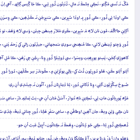
مَڱَ نَہ تُسي مَڱِڻو، نَڪِي مِلڪَ نَہ مالِ، ڏَنَنِئُون ڏُورِ ٿِيي، ڪا جَا ڳَنِس ڳالِهہ، آھي اِنَ 
ڪي اوڏا ئِي ڏُورِ، ڪي ڏُورِ پِہ اوڏا سُپِرِين، ڪي سَنبِرِجَنِ نَہ ڪَڏِھِين، ڪي وِسرَنِ ن
اَکِيُنِ جا آگَمَ، مُون تان لاھِ مَ سُپِرِين، ڪَري مَلارَ مِينھَن جِيئَن، وَسي لاھِ وَھَمَ، تو
ڏُورِ وَڃِئو ڏِينھَن لائي، ڪا مُنھِنجي سوڍي سَمجهائي، جيڏِيُون راڻي کي رَحمُ پَئي، ڇَن
کاھوڙِي کِجَنِ، پَسِئو پورِھِيَتِ ويسَرا، سي ڏوٿِيئَڙا ڏُورِ وِئا، رِڃُنِ جٖي رَھَنِ، ڪا مُلِ آھي
اُٿِئو اُٿِئو ڪَنِ، ھَلو ڏورِيُون ڏُٿَ کي، پاڻِي پوٽَڙِيَنِ ۾، ڪُونڌرَ سِر ڪُلَهنِ، ڏورا ڏُورِ س
صُبوحَ سِڱَڙِيُون کَڻِي، وِئا دُکائي دُورِ، ٿِئا ڏيٺارِئان ڏُورِ، آئُون نَہ جِيئَندِي اُنِ ري.
مَڙَه پُورِيائُون ماٺِ ٿِي، تَڪِيَنِ ناھِ تَنوارَ، آسَڻَ مَٿان اُنِ جي، نِتُ ٽِمايَمِ نارَ، سامِي س
تان ڪِي وَٽِنِ ويھُ، جان آھِينِ اوطاقُنِ ۾، سامِي سَفَرِ ھَلِئا، ڏُورِ چِتائي ڏيھُ، ڇَڏي سُک
ڏَھڪِجِي ڏُورِ ٿِئا، ڪِي جَو ڏِٺائُون، وِھَڪَ نَہ ڪِئائُون، اُڀِيَڻُ عَيبُ اُنِ جو.
وَھِلو وانءُ وَرُ وَرِئا پِرِين، آءُ ڪانگا وَڻِ ويھُ، جَنِ ڏُورِ چِتايو ڏيھُ، سي اُڏامِي آڻِ پِرِي