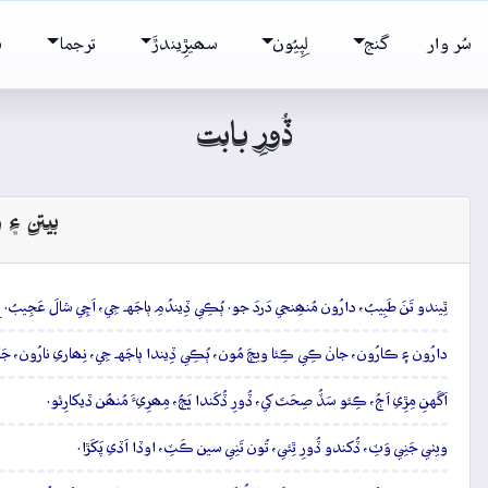
سُر وار
گنج
لِپِيُون
سھيڙِيندڙَ
ترجما
ش
ڏُورِ بابت
بيتن ۽ و
ٿِيندو تَنَ طَبِيبُ، دارُون مُنھِنجي دَردَ جو. ٻُڪِي ڏِيندُمِ ٻاجَهہ جِي، اَچِي شالَ عَجِيبُ. 
دارُون ۽ ڪارُون، جانۡ ڪِي ڪِئا ويڄَ مُون، ٻُڪِي ڏِيندا ٻاجَهہ جِي، نِھاري نارُون، جَن
اَگَهنِ مِڙِي اَڄُ، ڪِئو سَڏُ صِحَتَ کي، ڏُورِ ڏُکَندا ڀَڄُ، مِھرِيءَ مُنھُن ڏيکارِئو.
ويٺي جَنِي وَٽِ، ڏُکندو ڏُورِ ٿِئي، تُون تَنِي سين ڪَٽِ، اوڏا اَڏي پَکَڙا.