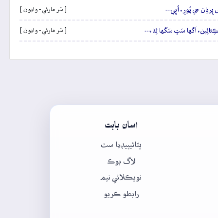
َ پِريان جي پُورِ، اُڀِي…
[ سُر مارئي - وايون ]
هہ ڪِئائِين، اَگها سَڀَ سَگها ٿِئا،…
[ سُر مارئي - وايون ]
اسان بابت
ڀٽائيپيڊيا سٿ
لاگ بوڪ
نويڪلائي نيم
رابطو ڪريو