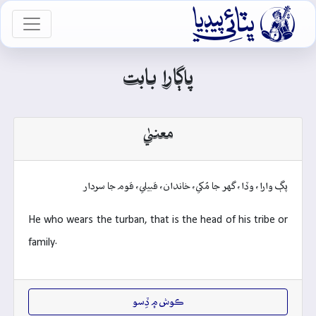

vigation
پاڳارا بابت
معنيٰ
پڳ وارا، وڏا، گهر جا مُکي، خاندان، قبيلي، قوم جا سردار
He who wears the turban, that is the head of his tribe or
family.
ڪوش ۾ ڏِسو