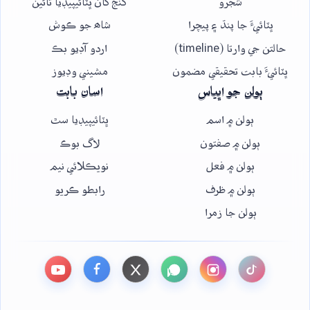
شجرو
گنج کان ڀٽائيپيڊيا تائين
ڀٽائيءَ جا پنڌ ۽ پيچرا
شاھ جو ڪوش
حالتن جي وارتا (timeline)
اردو آڊيو بڪ
ڀٽائيءَ بابت تحقيقي مضمون
مشيني وڊيوز
ٻولن جو اڀياس
اسان بابت
ٻولن ۾ اسم
ڀٽائيپيڊيا سٿ
ٻولن ۾ صفتون
لاگ بوڪ
ٻولن ۾ فعل
نويڪلائي نيم
ٻولن ۾ ظرف
رابطو ڪريو
ٻولن جا زمرا