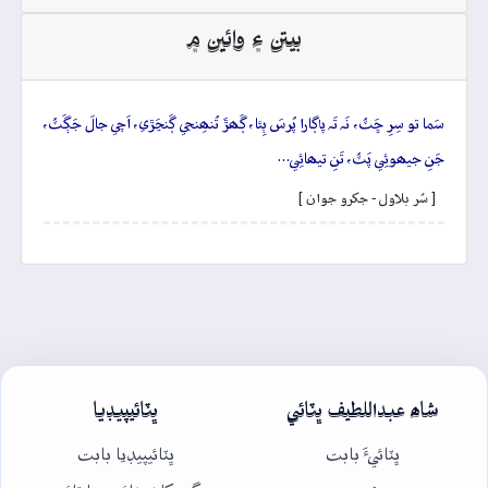
بيتن ۽ وائين ۾
سَما تو سِرِ ڇَٽُ، نَہ تَہ پاڳارا پُرسَ ٻِئا، ڳَھڙَ تُنھِنجي ڳَنڃَڙي، اَچي جالَ جَڳَٽُ،
جَنِ جيھوئِي پَٽُ، تَنِ تيھائِي…
[ سُر بلاول - جکرو جوان ]
شاھ عبداللطيف ڀٽائي
ڀٽائيپيڊيا
ڀٽائيءَ بابت
ڀٽائيپيڊيا بابت