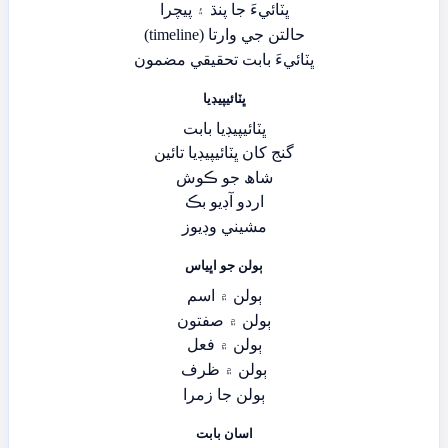
ڀٽائيءَ جا پنڌ ۽ پيچرا
حالتن جي وارتا (timeline)
ڀٽائيءَ بابت تحقيقي مضمون
ڀٽائيپيڊيا
ڀٽائيپيڊيا بابت
گنج کان ڀٽائيپيڊيا تائين
شاھ جو ڪوش
اردو آڊيو بڪ
مشيني وڊيوز
ٻولن جو اڀياس
ٻولن ۾ اسم
ٻولن ۾ صفتون
ٻولن ۾ فعل
ٻولن ۾ ظرف
ٻولن جا زمرا
اسان بابت