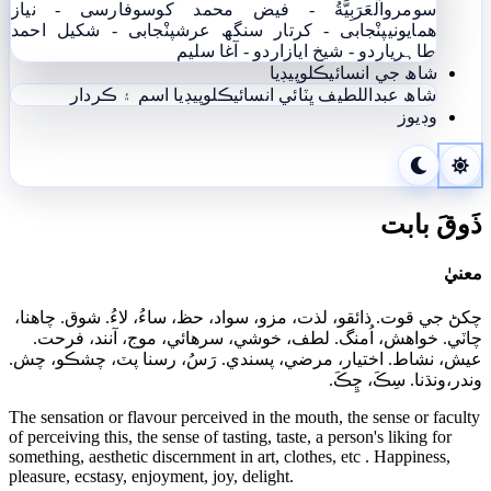
سومرو
اَلْعَرَبِيَّةُ - فيض محمد کوسو
فارسی - نياز
ھمايوني
پنْجابی - کرتار سنگھ عرش
پنْجابی - شکیل احمد
طاہری
اردو - شيخ اياز
اردو - آغا سليم
شاھ جي انسائيڪلوپيڊيا
شاھ عبداللطيف ڀٽائي انسائيڪلوپيڊيا
اسم ۽ ڪردار
وڊيوز
ذَوقَ بابت
معنيٰ
چکڻ جي قوت. ذائقو، لذت، مزو، سواد، حظ، ساءُ، لاءُ. شوق. چاهنا،
چاٽي. خواهش، اُمنگ. لطف، خوشي، سرهائي، موج، آنند، فرحت.
عيش، نشاط. اختيار، مرضي، پسندي. رَسُ، رسنا پٽ، چشڪو، چش.
وندر،ونڌنا. سِڪَ، ڇِڪَ.
The sensation or flavour perceived in the mouth, the sense or faculty
of perceiving this, the sense of tasting, taste, a person's liking for
something, aesthetic discernment in art, clothes, etc . Happiness,
pleasure, ecstasy, enjoyment, joy, delight.