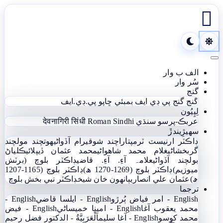

Toggle navigation
الف ب وار
سُر وار
گنج
گنج
گنج پي ڊي ايف
بمبئي ڇاپو پي.ڊي.ايف
لِپِيُون
عربڪ-پرسو سنڌي
Roman Sindhi
देवनागिरी सिंधी
سھيڙِيندڙَ
ڊاڪٽر ارنيسٽ ٽرمپ
تاراچند شوقيرام آڏواڻي
ھوتچند مولچند
گربخشاڻي
غلام محمد شاھواڻي
محمد عثمان ڏيپلائي
ڪلياڻ
بولچند آڏواڻي
علامہ آءِ. آءِ. قاضي
ڊاڪٽر بلوچ (برٽش
ميوزيم)
ڊاڪٽر بلوچ (1269-1270 ھ)
ڊاڪٽر بلوچ (1165-1207
ھ)
عثمان علي انصاري
ٻانهون خان شيخ
ڊاڪٽر نبي بخش بلوچ
ترجما
English - امر فياض ٻُرڙو
English - ايلسا قاضي
English -
محمد يعقوب آغا
English - امينا خميساڻي
English - فيض
محمد کوسو
English - آغا سليم
اَلْعَرَبِيَّةُ - الدکتور فضل رحیم