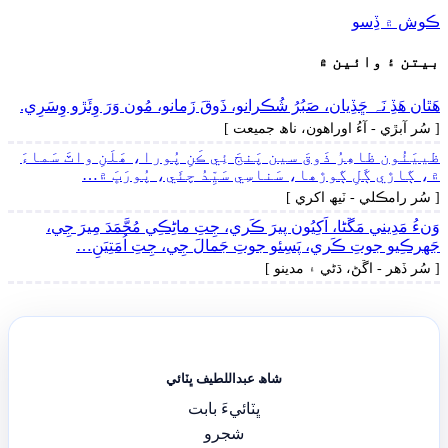
ڪوش ۾ ڏِسو
بيتن ۽ وائين ۾
ھَٿان ھَڏِ نَہ ڇَڏِيان، صَبُرُ شُڪرانو، ذَوقَ زَمانو، مُون وَرَ وِئَڙو وِسَرِي.
[ سُر آبڙي - آءُ اوراھون، ناھ جميعت ]
ظييَئُون ظاھِرُ ذَوقَ سين پَنجَ ئِي ڪَنِ پُورا، ھَلَنِ واٽَ سَماءَ
۾، ڳاڙي ڳَلِ ڳوڙھا، سَناسِي سَيِّدُ چئَي، پُورَڀَ ۾…
[ سُر رامڪلي - ٽيھ اکري ]
وَنءُ مَدِيني مَڱڻا، اَکِيُون پيرَ ڪَري، جِتِ ماڻِڪِي مُحَّمَدَ مِيرَ جِي،
جَهرڪِيو جوتِ ڪَري، پَسِئو جوتِ جَمالَ جِي، جِتِ اُمَتِيَنِ…
[ سُر ڏھر - اڱڻ، ڌڻي ۽ مدينو ]
شاھ عبداللطيف ڀٽائي
ڀٽائيءَ بابت
شجرو