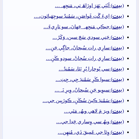
بيت
(
) اَٺَئِي پَھَرَ اوڙاھَ تي، مَنجِهہ…
بيت
(
) اِيءَ گَتِ غَواصَنِ، سَمُنڊُ سوجِهَيائون،…
بيت
(
) جيڪِي مَنجِهہ جَھانَ، سو تارِيءَ…
بيت
(
) جَنِي سودي سَچَ سين، وَکَرُ…
بيت
(
) سارِي راتِ سُبحانُ، جاڳِي جَنِ…
بيت
(
) سارِي راتِ سُڄاڻَ، سودو ڪَنِ…
بيت
(
) سي پُوڄارا پُرِ ٿِئا، سَمُنڊُ…
بيت
(
) سيوا ڪَرِ سَمُنڊَ جِي، جِتِ…
بيت
(
) سيوِيو جَنِ سُبحانُ، وِيرِ نَہ…
بيت
(
) سَمُنڊَ ڪِينَ سُڪَنِ، ڪوڙيِين جي…
بيت
(
) ويرَ مَ لاھي ويھُ، مَٿي…
بيت
(
) ويھُ سي وِساري چَڍا جي…
بيت
(
) وِئا جي عَمِيقَ ڏي، مُنھِن…