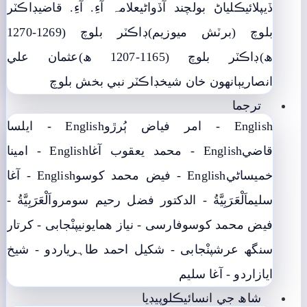
ڏيپلائي
ڪلياڻ بولچند آڏواڻي
علامہ آءِ. آءِ. قاضي
ڊاڪٽر
بلوچ (برٽش ميوزيم)
ڊاڪٽر بلوچ (1269-1270
ھ)
ڊاڪٽر بلوچ (1165-1207 ھ)
عثمان علي
انصاري
ٻانهون خان شيخ
ڊاڪٽر نبي بخش بلوچ
ترجما
English - امر فياض ٻُرڙو
English - ايلسا
قاضي
English - محمد يعقوب آغا
English - امينا
خميساڻي
English - فيض محمد کوسو
English - آغا
سليم
اَلْعَرَبِيَّةُ - الدکتور فضل رحیم سومرو
اَلْعَرَبِيَّةُ -
فيض محمد کوسو
فارسی - نياز ھمايوني
پنْجابی - کرتار
سنگھ عرش
پنْجابی - شکیل احمد طاہری
اردو - شيخ
اياز
اردو - آغا سليم
شاھ جي انسائيڪلوپيڊيا