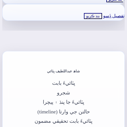
تفصيل ڏِسو
بند ڪريو
شاھ عبداللطيف ڀٽائي
ڀٽائيءَ بابت
شجرو
ڀٽائيءَ جا پنڌ ۽ پيچرا
حالتن جي وارتا (timeline)
ڀٽائيءَ بابت تحقيقي مضمون