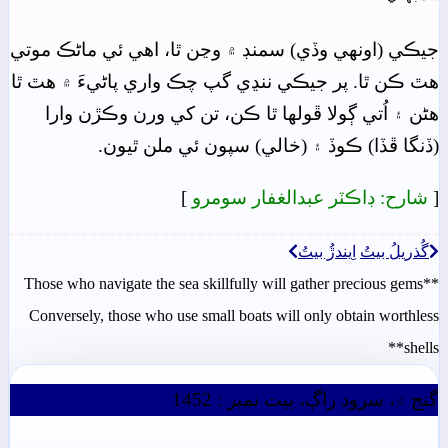
جيڪي (اونهي وڏي) سمنڊ ۾ وڃن ٿا، اهي ئي ماڻڪ موتي
هٿ ڪن ٿا. پر جيڪي ننڍي گپ چڪ واري پاڻيءَ ۾ هٿ ٿا
هڻن ۽ اُتي ڳولا ڦولها ٿا ڪن، تن کي ورن وڪڙن وارا
(ڏنگا ڦڏا) ڪوڏ ۽ (خالي) سپون ئي ملن ٿيون.
[
شارح: ڊاڪٽر عبدالغفار سومرو
]
گُذريلُ بيتُ
اِيندڙُ بيتُ
Those who navigate the sea skillfully will gather precious gems**
Conversely, those who use small boats will only obtain worthless
shells**
گنج ۾، سرود راڳ، بيت نمبر : 1452