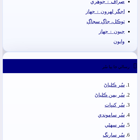
صراف ۽ جوھري
اجگر لھرون ۽ جھاز
توڪل، جاڳ سجاڳ
جيون ۽ جھاز
وايون

رسالي جا ٻيا سُر
سُر ڪلياڻ
سُر يمن ڪلياڻ
سُر کنڀات
سُر سامونڊي
سُر سھڻي
سُر سارنگ