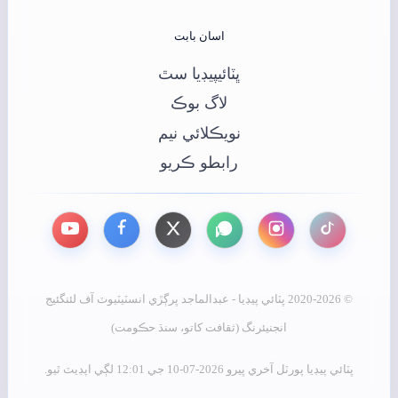
اسان بابت
ڀٽائيپيڊيا سٿ
لاگ بوڪ
نويڪلائي نيم
رابطو ڪريو
© 2020-2026 ڀٽائي پيڊيا - عبدالماجد ڀرڳڙي انسٽيٽيوٽ آف لئنگئيج
انجنيئرنگ (ثقافت کاتو، سنڌ حڪومت)
ڀٽائي پيڊيا پورٽل آخري ڀيرو 2026-07-10 جي 12:01 لڳي اپڊيٽ ٿيو.