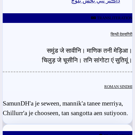
ڊاڪٽر نبي بخش بلوچ
TRANSLITERATION
सिन्धी देवनागिरी
समुंड जे सावीनि। माणिक तनी मेड़िआ।
चिलुड़ जे चूसीनि। तनि सांगोटा एं सुतियूं।
ROMAN SINDHI
SamunDH'a je seween, mannik'a tanee merriya,
Chillurr'a je chooseen, tan sangotta aen sutiyoon.