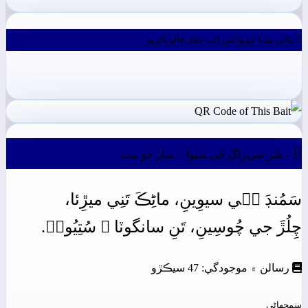
ڀٽائي پيڊيا جو واٽس ائپ چئنل فالو ڪريو

- سُر سريراڳ جَي سيوا ۽ سار جو بيت
سَمُنڊَ
جٖي
سيوِينِ،
ماڻِڪَ
تَنِي
ميڙِئا،
چِلُڙَ
جي
چُوسِينِ،
تَنِ
سانگوٽا
۽
سُتِيُونۡ.
رسالن ۾ موجودگي: 47 سيڪڙو
سمجهاڻي