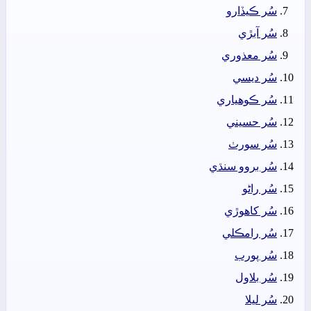
سُر ڪيڏارو
سُر آبڙي
سُر معذوري
سُر ديسي
سُر ڪوھياري
سُر حسيني
سُر سورٺ
سُر بروو سنڌي
سُر راڻو
سُر کاھوڙي
سُر رامڪلي
سُر پورب
سُر بلاول
سُر ليلا