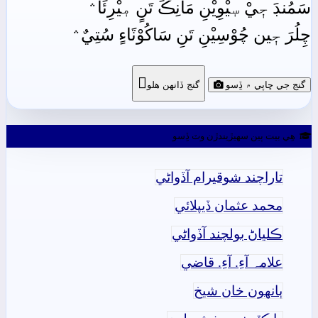
سَمُنڊَ جٖيْ سٖيْوِيْنِ مَانِڪَ تَنٍ مٖيْرِئَا﮶
چِلُرَ جٖين چُوْسِيْنِ تَنِ سَاکُوْٽَاءٍ سُتِيٌ﮶

گنج جي ڇاپي ۾ ڏِسو
گنج ڏانھن ھلو
ھِي بيت ٻين سھيڙيندڙن وٽ ڏِسو
تاراچند شوقيرام آڏواڻي
محمد عثمان ڏيپلائي
ڪلياڻ بولچند آڏواڻي
علامہ آءِ. آءِ. قاضي
ٻانهون خان شيخ