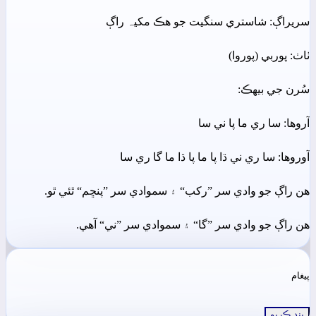
سريراڳ: شاستري سنگيت جو ھڪ مکيہ راڳ
ٺاٺ: پوربي (پوروا)
سُرن جي بيھڪ:
آروھا: سا ري ما پا ني سا
آوروھا: سا ري ني ڌا پا ما پا ڌا ما گا ري سا
ھن راڳ جو وادي سر ”رکب“ ۽ سموادي سر ”پنڇم“ ٿئي ٿو.
ھن راڳ جو وادي سر ”گا“ ۽ سموادي سر ”ني“ آھي.
پيغام
بند ڪريو