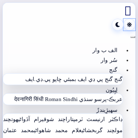

Toggle navigation
الف ب وار
سُر وار
گنج
گنج
گنج پي ڊي ايف
بمبئي ڇاپو پي.ڊي.ايف
لِپِيُون
عربڪ-پرسو سنڌي
Roman Sindhi
देवनागिरी सिंधी
سھيڙِيندڙَ
ڊاڪٽر ارنيسٽ ٽرمپ
تاراچند شوقيرام آڏواڻي
ھوتچند
مولچند گربخشاڻي
غلام محمد شاھواڻي
محمد عثمان