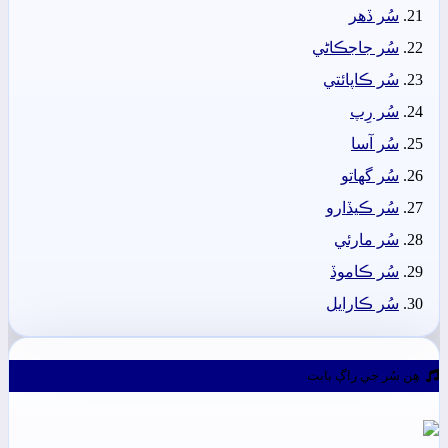
سُر ڏھر
سُر جاجڪاڻي
سُر ڪاپائتي
سُر رِپ
سُر آسا
سُر گهاتو
سُر ڪيڏارو
سُر مارئي
سُر ڪاموڏ
سُر ڪارايل
ھِن سُر جي راڳ بابت