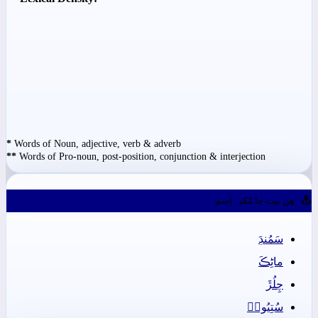
*
Words of Noun, adjective, verb & adverb
**
Words of Pro-noun, post-position, conjunction & interjection
ھِن بيت جا مُکيہ اِسم
سَمُنڊَ
ماڻِڪَ
چِلُڙَ
سُتِيُونۡ