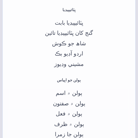
ڀٽائيپيڊيا
ڀٽائيپيڊيا بابت
گنج کان ڀٽائيپيڊيا تائين
شاھ جو ڪوش
اردو آڊيو بڪ
مشيني وڊيوز
ٻولن جو اڀياس
ٻولن ۾ اسم
ٻولن ۾ صفتون
ٻولن ۾ فعل
ٻولن ۾ ظرف
ٻولن جا زمرا