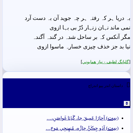
بہ دریا ہر کہ رفتہ ہر چہ جوید آن بہ دست آرد
نمی ماند نہان زنہار دُرّ بی بہا ازوی
مگر آنکس کہ بر ساحل شدہ در گندہ آگندہ
نیا بد جز خذف چیزی خسارہ ماسوا ازوی
]
[
گلبانگ لطيف - نياز ھمايوني

داستان اندر ٻيو اندراج
بيت
(
) آڇاڙا عَمِيقَ جا، گَڏِئا غَواصَنِ،…
بيت
(
) آڏو چِڪَڻُ چاڙُه، مُنھِنجِي مَوجَ…