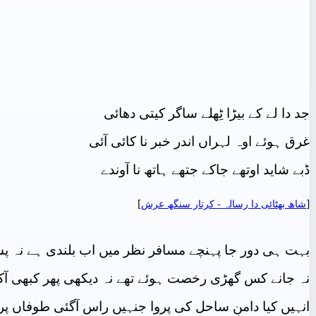
جد دا لے کے بیڑا ٹِھلے ساگر کیتی دھائی
غرق ہوئے اوہ لہراں اندر خبر نا کائی آئی
ڈبے شاید اوتھے جاکے جتھے ہاتھ نا آوندے
]
[
شاھ بهٹائی دا رسالہ - کرتار سنگھ عرش
بہت ہی دور جا پہنچے مسافر نظر میں اب بلندی ہے نہ پ
نہ جانے کس گھڑی رخصت ہوئے تھے نہ دیکھی پھر کبھی آک
انہیں کیا دامنِ ساحل کی پروا جنہیں راس آگئی طوفاں پ