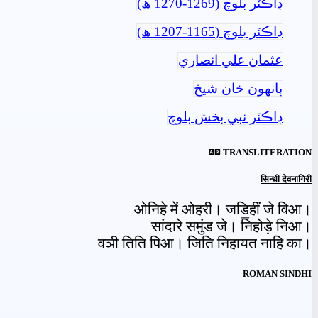
ڊاڪٽر بلوچ (1269-1270 ھ)
ڊاڪٽر بلوچ (1165-1207 ھ)
عثمان علي انصاري
ٻانهون خان شيخ
ڊاڪٽر نبي بخش بلوچ
TRANSLITERATION
सिन्धी देवनागिरी
ओनिहे में ओहरी। जडि॒हीं जे विआ।
सांदारे समुंड जे। निहोड़े निआ।
वञी तिति पिआ। जिति निहायत नाहि का।
ROMAN SINDHI