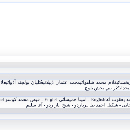
بخشاڻي
غلام محمد شاھواڻي
محمد عثمان ڏيپلائي
ڪلياڻ بولچند آڏواڻي
علام
يخ
ڊاڪٽر نبي بخش بلوچ
English - امينا خميساڻي
English - فيض محمد کوسو
English
جابی - شکیل احمد طاہری
اردو - شيخ اياز
اردو - آغا سليم