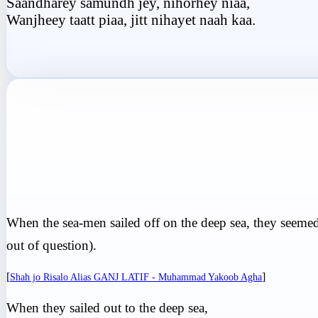
Saandharey samundh jey, nihorhey niaa,
Wanjheey taatt piaa, jitt nihayet naah kaa.
When the sea-men sailed off on the deep sea, they seemed
out of question).
[
]
Shah jo Risalo Alias GANJ LATIF - Muhammad Yakoob Agha
When they sailed out to the deep sea,