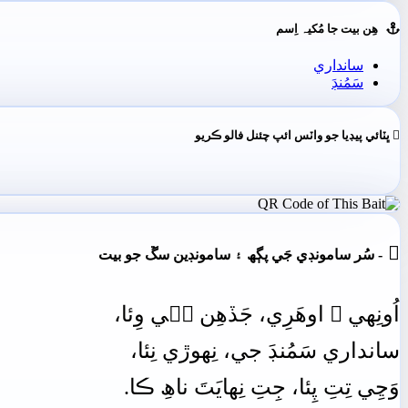
ھِن بيت جا مُکيہ اِسم
سانداري
سَمُنڊَ
ڀٽائي پيڊيا جو واٽس ائپ چئنل فالو ڪريو

- سُر سامونڊي جَي پڳھ ۽ سامونڊين سڱ جو بيت
اُونِهي
۾
اوھَرِي،
جَڏھِن
جٖي
وِئا،
سانداري
سَمُنڊَ
جي،
نِھوڙي
نِئا،
وَڃِي
تِتِ
پِئا،
جِتِ
نِھايَتَ
ناھِ
ڪا.