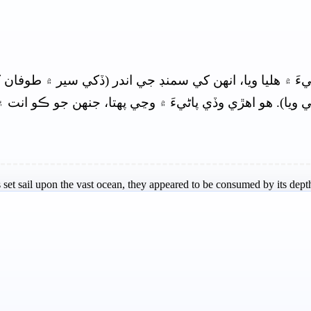
يءَ ۾ هليا ويا، انهن کي سمنڊ جي اندر (ڏکي سير ۾ طوفا
يا). هو اهڙي وڏي پاڻيءَ ۾ وڃي پھتا، جنھن جو ڪو انت ۽
s set sail upon the vast ocean, they appeared to be consumed by its depth