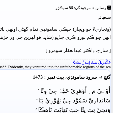
رسالن ۾ موجودگي: 86 سيڪڙو
سمجهاڻي
(وڻجاريءَ جو ويچار) جيڪي سامونڊي تمام گهڻي اونهي پاڻ
انهن جو ڪم پورو ڪري ڇڏيو (شايد هو لهرين جي ور چڙهي و
[
شارح: ڊاڪٽر عبدالغفار سومرو
]
گُذريلُ بيتُ
اِيندڙُ بيتُ
s** Evidently, they ventured into the unfathomable regions of the sea**
گنج ۾، سرود سامونڊي، بيت نمبر : 1473
اُوْنٖيْ م﮼ اُوْهَرِيْ جَڎِہْ جٖيْ وِئَا﮶
سَاندَارٖيْ سَمُوْڊَ جٖيْ نِھُوْرٖيْ نِئَا﮶
وَنڃِيْ تِتِ پِئَا جِتِ نَهَايَتَ نَاهِڪَا﮶