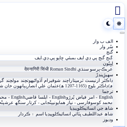

Toggle navigation
الف ب وار
سُر وار
گنج
گنج
گنج پي ڊي ايف
بمبئي ڇاپو پي.ڊي.ايف
لِپِيُون
عربڪ-پرسو سنڌي
Roman Sindhi
देवनागिरी सिंधी
سھيڙِيندڙَ
ڊاڪٽر ارنيسٽ ٽرمپ
تاراچند شوقيرام آڏواڻي
ھوتچند مولچند گر
ھ)
ڊاڪٽر بلوچ (1165-1207 ھ)
عثمان علي انصاري
ٻانهون خان ش
ترجما
English - امر فياض ٻُرڙو
English - ايلسا قاضي
English - محمد يعقوب آغا
محمد کوسو
فارسی - نياز ھمايوني
پنْجابی - کرتار سنگھ عرش
پنْ
شاھ جي انسائيڪلوپيڊيا
شاھ عبداللطيف ڀٽائي انسائيڪلوپيڊيا
اسم ۽ ڪردار
وڊيوز