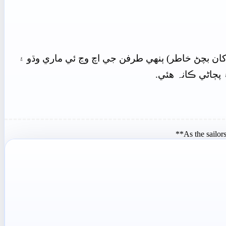
ن کان بچڻ خاطر) ٻنهي طرفن جي اچ وڃ ئي ماري وڌو ۽
 پڄاڻي ڪانہ هئي.
As the sailor