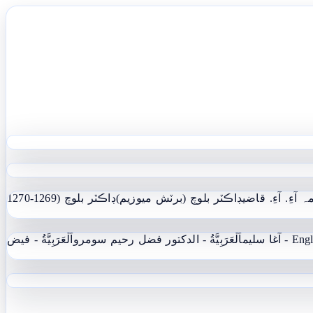
ہ آءِ. آءِ. قاضي
ڊاڪٽر بلوچ (برٽش ميوزيم)
ڊاڪٽر بلوچ (1269-1270
 - آغا سليم
اَلْعَرَبِيَّةُ - الدکتور فضل رحیم سومرو
اَلْعَرَبِيَّةُ - فيض