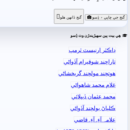

گنج جي ڇاپي ۾ ڏِسو
گنج ڏانھن ھلو
ھِي بيت ٻين سھيڙيندڙن وٽ ڏِسو
ڊاڪٽر ارنيسٽ ٽرمپ
تاراچند شوقيرام آڏواڻي
ھوتچند مولچند گربخشاڻي
غلام محمد شاھواڻي
محمد عثمان ڏيپلائي
ڪلياڻ بولچند آڏواڻي
علامہ آءِ. آءِ. قاضي