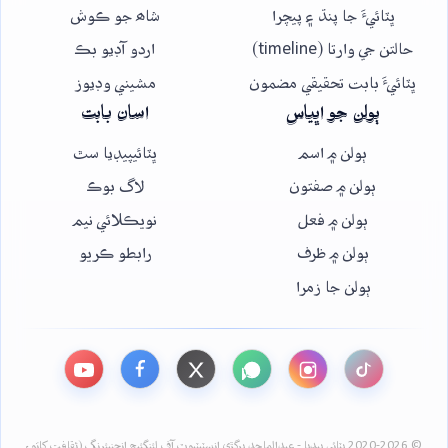
ڀٽائيءَ جا پنڌ ۽ پيچرا
شاھ جو ڪوش
حالتن جي وارتا (timeline)
اردو آڊيو بڪ
ڀٽائيءَ بابت تحقيقي مضمون
مشيني وڊيوز
ٻولن جو اڀياس
اسان بابت
ٻولن ۾ اسم
ڀٽائيپيڊيا سٿ
ٻولن ۾ صفتون
لاگ بوڪ
ٻولن ۾ فعل
نويڪلائي نيم
ٻولن ۾ ظرف
رابطو ڪريو
ٻولن جا زمرا
© 2020-2026 ڀٽائي پيڊيا - عبدالماجد ڀرڳڙي انسٽيٽيوٽ آف لئنگئيج انجنيئرنگ (ثقافت کاتو،