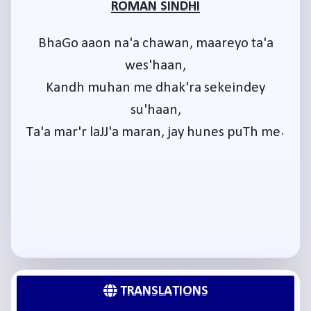
ROMAN SINDHI
BhaGo aaon na'a chawan, maareyo ta'a
wes'haan,
Kandh muhan me dhak'ra sekeindey
su'haan,
Ta'a mar'r laJJ'a maran, jay hunes puTh me.
TRANSLATIONS