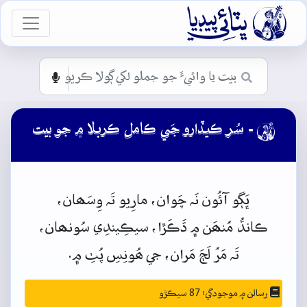

vigation
- سُر ڪيڏارو جَي ڪامل ڪربلا ۾ جو بيت

ڀَڳو
آئُون
نَہ
چَوان،
مارِيو
تَہ
وِسَھان،
ڪانڌُ
مُنھَن
۾
ڌَڪَڙا،
سيڪِيندِي سُونھان،
تَہ
مَرُ
لَڄَ
مَران،
جي
ھُونِسِ
پُٺِ
۾.
رسالن ۾ موجودگي: 87 سيڪڙو