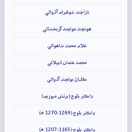
تاراچند شوقيرام آڏواڻي
ھوتچند مولچند گربخشاڻي
غلام محمد شاھواڻي
محمد عثمان ڏيپلائي
ڪلياڻ بولچند آڏواڻي
ڊاڪٽر بلوچ (برٽش ميوزيم)
ڊاڪٽر بلوچ (1269-1270 ھ)
ڊاڪٽر بلوچ (1165-1207 ھ)