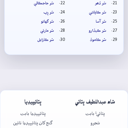
سُر ڏھر
سُر جاجڪاڻي
سُر ڪاپائتي
سُر رِپ
سُر آسا
سُر گهاتو
سُر ڪيڏارو
سُر مارئي
سُر ڪاموڏ
سُر ڪارايل
شاھ عبداللطيف ڀٽائي
ڀٽائيپيڊيا
ڀٽائيءَ بابت
ڀٽائيپيڊيا بابت
شجرو
گنج کان ڀٽائيپيڊيا تائين