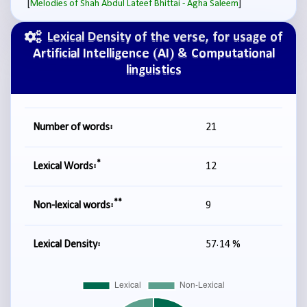
[
]
Melodies of Shah Abdul Lateef Bhittai - Agha Saleem
Lexical Density of the verse, for usage of
Artificial Intelligence (AI) & Computational
linguistics
Number of words:
21
*
Lexical Words:
12
**
Non-lexical words:
9
Lexical Density:
57.14 %