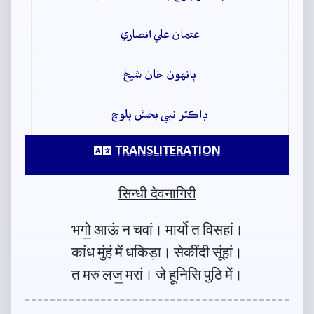
عثمان علي انصاري
ٻانهون خان شيخ
ڊاڪٽر نبي بخش بلوچ
TRANSLITERATION
सिन्धी देवनागिरी
भगो॒ आऊं न चवां। मार्यो त विसहां।
कांध मुंहं में धकिड़ा। सेकींदी सूंहां।
त मरु लज॒ मरां। जे हूनिसि पुठि में।