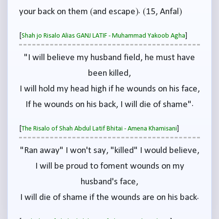
your back on them (and escape). (15, Anfal)
[
]
Shah jo Risalo Alias GANJ LATIF - Muhammad Yakoob Agha
"I will believe my husband field, he must have
been killed,
I will hold my head high if he wounds on his face,
If he wounds on his back, I will die of shame".
[
]
The Risalo of Shah Abdul Latif Bhitai - Amena Khamisani
"Ran away" I won't say, "killed" I would believe,
I will be proud to foment wounds on my
husband's face,
I will die of shame if the wounds are on his back.