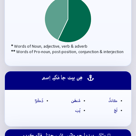
*
Words of Noun, adjective, verb & adverb
**
Words of Pro-noun, post-position, conjunction & interjection
ھِن بيت جا مُکيہ اِسم
ڪانڌُ
مُنھَن
ڌَڪَڙا
لَڄَ
پُٺِ