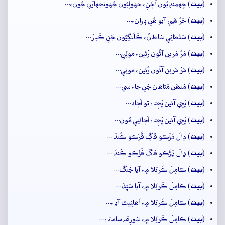
بيت
(
) جِهمندِيُون اَچَنِ، جهولِيُون جُهونجهارَنِ جُون،…
بيت
(
) حُرُ ھَلِي آيو ھُنِ پاران،…
بيت
(
) سُلطانِي سُلطانُ، ڪَلَنگِيُون جَنِ ڪَپارَ…
بيت
(
) مَرُ مَرين آئُون رُئين، موٽِي…
بيت
(
) مَرُ مَرين آئُون رُئين، موٽِي…
بيت
(
) مُنھَن مَٿاھان جَنِ جا، سي…
بيت
(
) ڀَڄِي آئين ڀَڄِڻا، تو لَڄايا…
بيت
(
) ڀَڄِي آئين ڀَڄِڻا، لَڄايَئِي مُون…
بيت
(
) ڍالَ ڍَڙَڪو ڦاڳَ ڦَڙَڪو ڪُندَ…
بيت
(
) ڍالَ ڍَڙَڪو ڦاڳَ ڦَڙَڪو ڪُندَ…
بيت
(
) ڪامِلَ ڪَربَلا ۾، آيا جُنگَ…
بيت
(
) ڪامِلَ ڪَربَلا ۾، آيا سَيِّدَ…
بيت
(
) ڪامِلَ ڪَربَلا ۾، اَھلِبَيتَ آيا،…
بيت
(
) ڪامِلَ ڪَربَلا ۾، سُورِھَہ ساماڻا،…