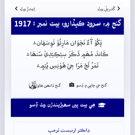
گُذريلُ بيتُ
اِيندڙُ بيتُ
گنج ۾، سرود ڪيڏارو، بيت نمبر : 1917
ڀَکُوْ آَءٌ نَچَوَان مَارِئُوْ تَوِسَهَان﮶
ڪَاندَ مُھَم﮼ ڌَڪَرَ سٖيْڪِيْدِيْ سُنھَا﮶
تَمَرُ لَڃَ مَرَا جٖيْ هُوْنِسِ پُٽِم﮼﮶

گنج جي ڇاپي ۾ ڏِسو
گنج ڏانھن ھلو
ھِي بيت ٻين سھيڙيندڙن وٽ ڏِسو
ڊاڪٽر ارنيسٽ ٽرمپ