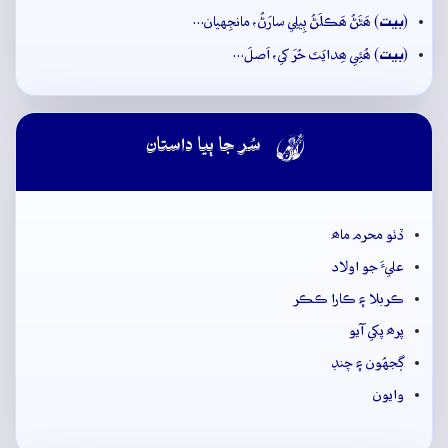
بيت
(
) ھَڻَڻُ ھَڪلَڻُ ٻِيلِي سارَڻُ، مانجِهيان…
بيت
(
) ھُئِي ھِدايَتَ حُرَ کي، اَصلَ…

سُر جا ٻيا داستان
ڏٺو محرم ماھ
عليءَ جو اولاد
ڪربلا ۽ ڪارا ڪڪر
پرھ پکي آيو
ڳجهُون ۽ چنڊ
وايون