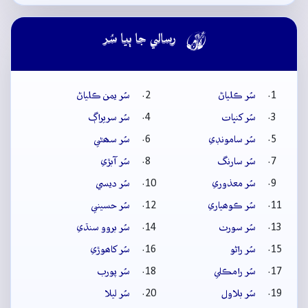

رسالي جا ٻيا سُر
سُر ڪلياڻ
سُر يمن ڪلياڻ
سُر کنڀات
سُر سريراڳ
سُر سامونڊي
سُر سھڻي
سُر سارنگ
سُر آبڙي
سُر معذوري
سُر ديسي
سُر ڪوھياري
سُر حسيني
سُر سورٺ
سُر بروو سنڌي
سُر راڻو
سُر کاھوڙي
سُر رامڪلي
سُر پورب
سُر بلاول
سُر ليلا