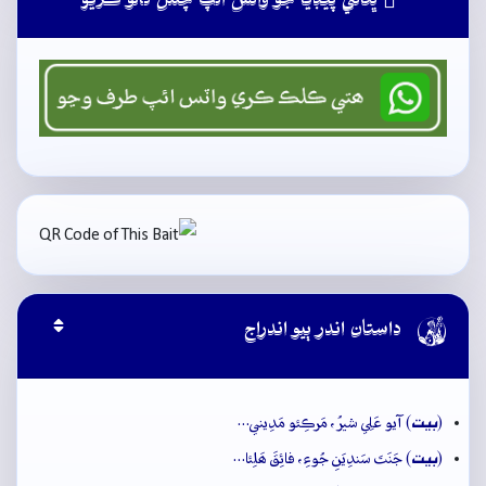
ڀٽائي پيڊيا جو واٽس ائپ چئنل فالو ڪريو

داستان اندر ٻيو اندراج
بيت
(
) آيو عَلِي شيرُ، مَرڪِئو مَدِيني…
بيت
(
) جَنَتَ سَندِيَنِ جُوءِ، فائِقَ ھَلِئا…